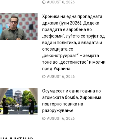
AUGUST 6, 2026
Хроника на една пропадната
држава (јули 2026): Додека
правдата е заробена во
„реформи“, луѓето се трујат од
вода и политика, а владата и
опозицијата се
„реконструираат“ – земјата
тоне во „достоинство“ и молчи
пред Украина
AUGUST 6, 2026
Осумдесет и една година по
атомската бомба, Хирошима
повторно повика на
разоружување
AUGUST 6, 2026