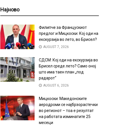
Најново
Филипче за Францускиот
предлог и Мицкоски: Кој оди на
екскурзија во лето, во Брисел?
AUGUST 7, 2026
СДСМ: Кој оди на екскурзија во
Брисел среде лето? Само оној
што има таен план „под
радарот“
AUGUST 6, 2026
Мицкоски: Македонските
аеродроми се најбрзорастечки
во регионот – тоа е резултат
на работата изминатите 25
месеци