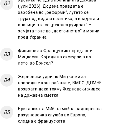
Хроника на една пропадната држава
(јули 2026): Додека правдата е
заробена во „реформи“, луѓето се
трујат од вода и политика, а владата и
опозицијата се „реконструираат“ –
земјата тоне во „достоинство“ и молчи
пред Украина
Филипче за Францускиот предлог и
Мицкоски: Кој оди на екскурзија во
лето, во Брисел?
Жерновски удри по Мицкоски за
навредите кон граѓаните, ВМРО-ДПМНЕ
возврати дека токму Жерновски живее
на државна сметка
Британската МИ6 најмоќна надворешна
разузнавачка служба во Европа,
следна е француската