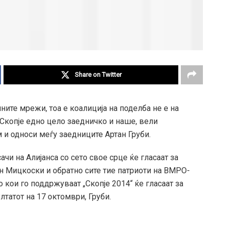
Share on Twitter
лните мрежи, тоа е коалиција на поделба не е на
 Скопје едно цело заедничко и наше, вели
 и односи меѓу заедниците Артан Груби.
ачи на Алијанса со сето свое срце ќе гласаат за
 Мицкоски и обратно сите тие патриоти на ВМРО-
кои го поддржуваат „Скопје 2014“ ќе гласаат за
лтатот на 17 октомври, Груби.