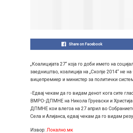
Share on Facebook
„Коалицијата 27“ која го доби името на соција
заедништво, коалиција на „Скопје 2014“ не на
вицепремиер и министер за политички систем
-Едвај чекам да го видам денот кога сите глас
ВМРО-ДПМНЕ на Никола Груевски и Христијан
ДПМНЕ кои влегоа на 27 април во Собранието 
Села и Алијанса, едвај чекам да го видам резу
Извор:
Локално.мк