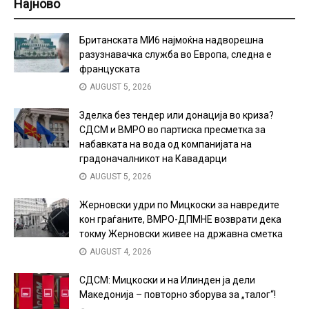
Најново
Британската МИ6 најмоќна надворешна
разузнавачка служба во Европа, следна е
француската
AUGUST 5, 2026
Зделка без тендер или донација во криза?
СДСМ и ВМРО во партиска пресметка за
набавката на вода од компанијата на
градоначалникот на Кавадарци
AUGUST 5, 2026
Жерновски удри по Мицкоски за навредите
кон граѓаните, ВМРО-ДПМНЕ возврати дека
токму Жерновски живее на државна сметка
AUGUST 4, 2026
СДСМ: Мицкоски и на Илинден ја дели
Македонија – повторно зборува за „талог“!