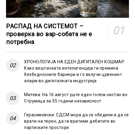
РАСПАД НА СИСТЕМОТ –
проверка во вар-собата не е
потребна
ХРОНОЛОГИЈА НА ЕДЕН ДИГИТАЛЕН КОШМАР:
Како вештачката интелигенција ги премина
безбедносните бариери и го вклучи црвениот
аларм во дигиталната индустрија
Митева: На 16 август уште еден голем настан во
Струмица за 35 години независност
Герасимовски: СДСМ мора да се обедини и да се
врати на терен, да ги вратиме дебатите во
партиските простори