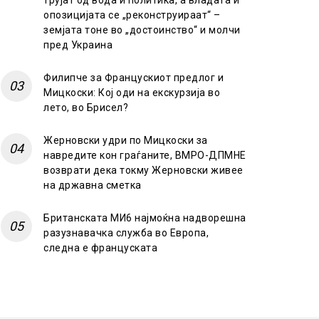
трујат од вода и политика, а владата и
опозицијата се „реконструираат“ –
земјата тоне во „достоинство“ и молчи
пред Украина
Филипче за Францускиот предлог и
Мицкоски: Кој оди на екскурзија во
лето, во Брисел?
Жерновски удри по Мицкоски за
навредите кон граѓаните, ВМРО-ДПМНЕ
возврати дека токму Жерновски живее
на државна сметка
Британската МИ6 најмоќна надворешна
разузнавачка служба во Европа,
следна е француската