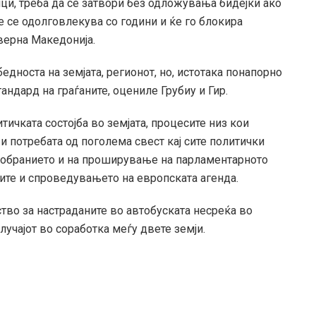
ци, треба да се затвори без одложувања бидејќи ако
ќе се одолговлекува со години и ќе го блокира
верна Македонија.
бедноста на земјата, регионот, но, истотака понапорно
андард на граѓаните, оцениле Грубиу и Гир.
тичката состојба во земјата, процесите низ кои
 потребата од поголема свест кај сите политички
Собранието и на проширување на парламентарното
ните и спроведувањето на европската агенда.
тво за настраданите во автобуската несреќа во
лучајот во соработка меѓу двете земји.