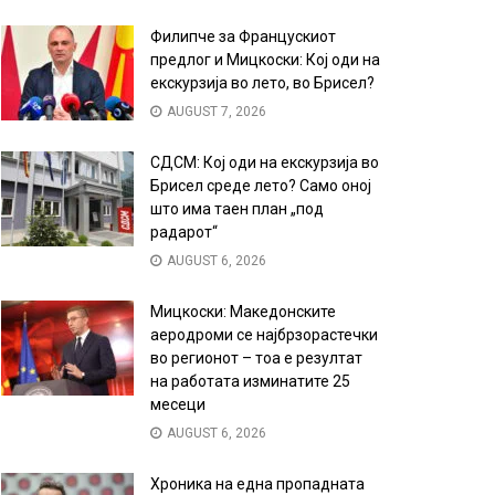
Филипче за Францускиот
предлог и Мицкоски: Кој оди на
екскурзија во лето, во Брисел?
AUGUST 7, 2026
СДСМ: Кој оди на екскурзија во
Брисел среде лето? Само оној
што има таен план „под
радарот“
AUGUST 6, 2026
Мицкоски: Македонските
аеродроми се најбрзорастечки
во регионот – тоа е резултат
на работата изминатите 25
месеци
AUGUST 6, 2026
Хроника на една пропадната