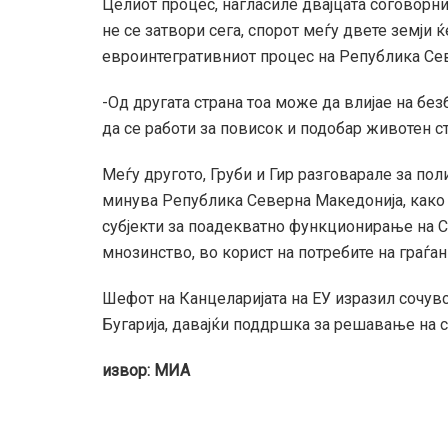
Целиот процес, нагласиле двајцата соговорни
не се затвори сега, спорот меѓу двете земји 
евроинтегративниот процес на Република Се
-Од другата страна тоа може да влијае на без
да се работи за повисок и подобар животен ст
Меѓу другото, Груби и Гир разговарале за поли
минува Република Северна Македонија, како и
субјекти за поадекватно функционирање на 
мнозинство, во корист на потребите на граѓа
Шефот на Канцеларијата на ЕУ изразил сочувс
Бугарија, давајќи поддршка за решавање на с
извор: МИА