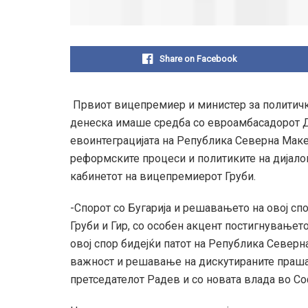
Share on Facebook
Првиот вицепремиер и министер за политички
денеска имаше средба со евроамбасадорот Де
евоинтеграцијата на Република Северна Мак
реформските процеси и политиките на дијало
кабинетот на вицепремиерот Груби.
-Спорот со Бугарија и решавањето на овој сп
Груби и Гир, со особен акцент постигнување
овој спор бидејќи патот на Република Северн
важност и решавање на дискутираните праша
претседателот Радев и со новата влада во Со