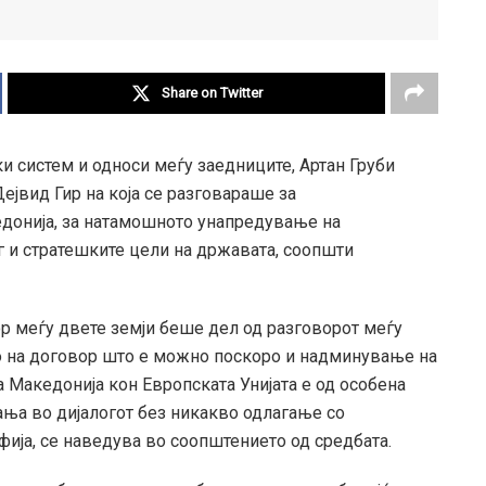
Share on Twitter
 систем и односи меѓу заедниците, Артан Груби
јвид Гир на која се разговараше за
едонија, за натамошното унапредување на
г и стратешките цели на државата, соопшти
ор меѓу двете земји беше дел од разговорот меѓу
то на договор што е можно поскоро и надминување на
а Македонија кон Европската Унијата е од особена
ња во дијалогот без никакво одлагање со
фија, се наведува во соопштението од средбата.