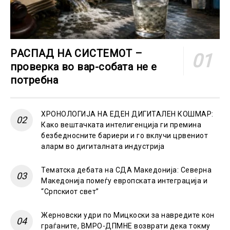
РАСПАД НА СИСТЕМОТ –
проверка во вар-собата не е
потребна
ХРОНОЛОГИЈА НА ЕДЕН ДИГИТАЛЕН КОШМАР:
Како вештачката интелигенција ги премина
безбедносните бариери и го вклучи црвениот
аларм во дигиталната индустрија
Тематска дебата на СДА Македонија: Северна
Македонија помеѓу европската интеграција и
“Српскиот свет”
Жерновски удри по Мицкоски за навредите кон
граѓаните, ВМРО-ДПМНЕ возврати дека токму