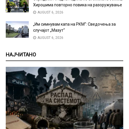
Хирошима повторно повика на разоружување
AUGUST 6, 2026
„Им симнувам капа на РКМ“: Сведочења за
случајот „Мазут“
AUGUST 6, 2026
НАЈЧИТАНО