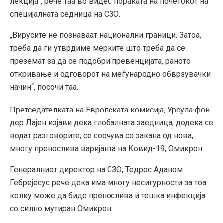
лекција“, рече таа во видео пораката на почетокот на
специјалната седница на СЗО.
„Вирусите не познаваат национални граници. Затоа,
треба да ги утврдиме мерките што треба да се
преземат за да се подобри превенцијата, раното
откривање и одговорот на меѓународно обврзувачки
начин“, посочи таа.
Претседателката на Европската комисија, Урсула фон
дер Лајен изјави дека глобалната заедница, додека се
водат разговорите, се соочува со закана од нова,
многу пренослива варијанта на Ковид-19, Омикрон.
Генералниот директор на СЗО, Тедрос Аданом
Гебрејесус рече дека има многу несигурности за тоа
колку може да биде пренослива и тешка инфекција
со силно мутиран Омикрон.