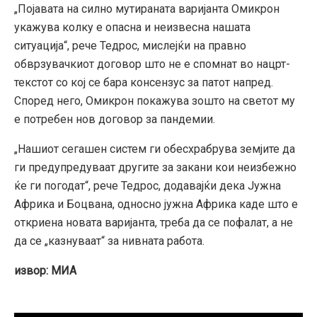
„Појавата на силно мутираната варијанта Омикрон
укажува колку е опасна и неизвесна нашата
ситуација“, рече Тедрос, мислејќи на правно
обврзувачкиот договор што не е спомнат во нацрт-
текстот со кој се бара консензус за патот напред.
Според него, Омикрон покажува зошто на светот му
е потребен нов договор за пандемии.
„Нашиот сегашен систем ги обесхрабрува земјите да
ги предупредуваат другите за закани кои неизбежно
ќе ги погодат“, рече Тедрос, додавајќи дека Јужна
Африка и Боцвана, односно јужна Африка каде што е
откриена новата варијанта, треба да се пофалат, а не
да се „казнуваат“ за нивната работа.
извор: МИА