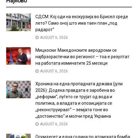
Најново
СДСМ: Кој оди на екскурзија во Брисел среде
лето? Само оној што има таен план „под
радарот“
AUGUST 6, 2026
Мицкоски: Македонските аеродроми се
најбрзорастечки во регионот – тоа е резултат
на работата изминатите 25 месеци
AUGUST 6, 2026
Хроника на една пропадната држава (јули
2026): Додека правдата е заробена во
„реформи“, луѓето се трујат од вода и
политика, а владата и опозицијата се
„реконструираат“ – земјата тоне во
„достоинство“ и молчи пред Украина
AUGUST 6, 2026
Осумдесет и една година по атомската бомба,