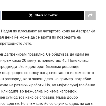
Share on Twitter
адал по пласманот во четвртото коло на Австралија
л дека ќе може да се врати по повредата на
 претходното лето.
ев да тренирам правилно. Се обидував да одам на
енирам само 20 минути, понекогаш 45. Понекогаш
предвиди. Јас и докторот баравме решенија,
 овој процес неколку пати, секогаш го велам истото:
ш распоред, кога знаеш дека, на пример, потребни
тите на различни работи. Но, во мојот случај тоа беше
н или одите во вежбална, но нема напредок.
ен сум од тоа како се справив. Имав добро
 се вратам. Не знам што ќе се случи следно, но сега