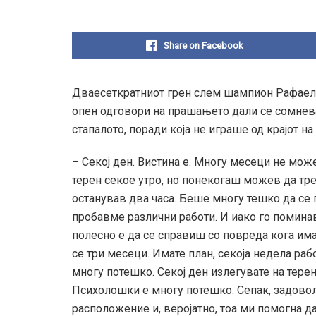
Share on Facebook
Дваесеткратниот грен слем шампион Рафаел Н
опен одговори на прашањето дали се сомнева
стапалото, поради која не играше од крајот на
– Секој ден. Вистина е. Многу месеци не мож
терен секое утро, но понекогаш можев да тр
останував два часа. Беше многу тешко да се 
пробавме различни работи. И иако го поминав
полесно е да се справиш со повреда кога има
се три месеци. Имате план, секоја недела рабо
многу потешко. Секој ден излегувате на тере
Психолошки е многу потешко. Сепак, задовол
расположение и, веројатно, тоа ми помогна да