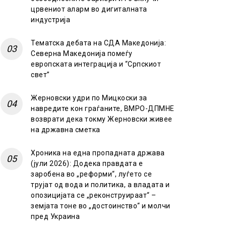
црвениот аларм во дигиталната
индустрија
Тематска дебата на СДА Македонија:
Северна Македонија помеѓу
европската интеграција и “Српскиот
свет”
Жерновски удри по Мицкоски за
навредите кон граѓаните, ВМРО-ДПМНЕ
возврати дека токму Жерновски живее
на државна сметка
Хроника на една пропадната држава
(јули 2026): Додека правдата е
заробена во „реформи“, луѓето се
трујат од вода и политика, а владата и
опозицијата се „реконструираат“ –
земјата тоне во „достоинство“ и молчи
пред Украина