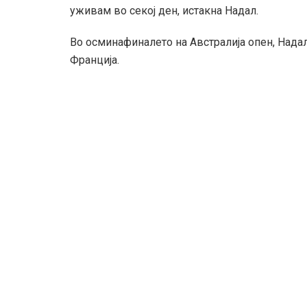
уживам во секој ден, истакна Надал.
Во осминафиналето на Австралија опен, Надал
Франција.