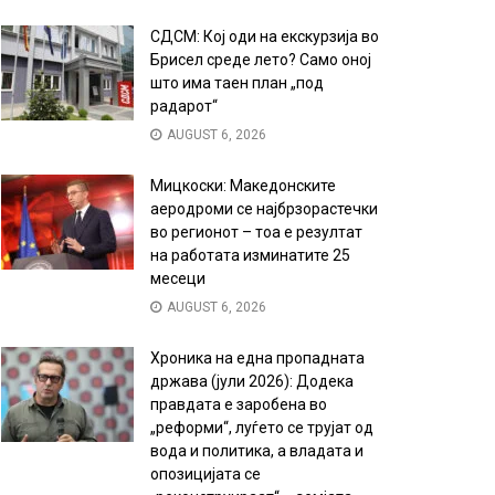
СДСМ: Кој оди на екскурзија во
Брисел среде лето? Само оној
што има таен план „под
радарот“
AUGUST 6, 2026
Мицкоски: Македонските
аеродроми се најбрзорастечки
во регионот – тоа е резултат
на работата изминатите 25
месеци
AUGUST 6, 2026
Хроника на една пропадната
држава (јули 2026): Додека
правдата е заробена во
„реформи“, луѓето се трујат од
вода и политика, а владата и
опозицијата се