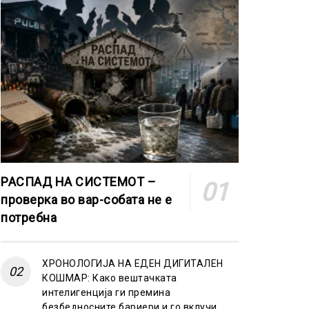
РАСПАД НА СИСТЕМОТ –
проверка во вар-собата не е
потребна
ХРОНОЛОГИЈА НА ЕДЕН ДИГИТАЛЕН
КОШМАР: Како вештачката
интелигенција ги премина
безбедносните бариери и го вклучи