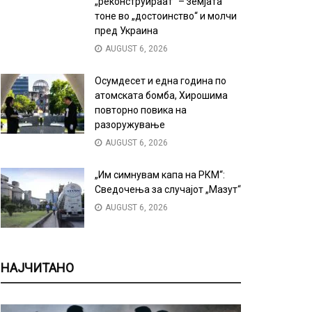
„реконструираат“ – земјата
тоне во „достоинство“ и молчи
пред Украина
AUGUST 6, 2026
Осумдесет и една година по
атомската бомба, Хирошима
повторно повика на
разоружување
AUGUST 6, 2026
„Им симнувам капа на РКМ“:
Сведочења за случајот „Мазут“
AUGUST 6, 2026
НАЈЧИТАНО