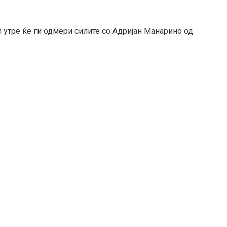
 утре ќе ги одмери силите со Адријан Манарино од