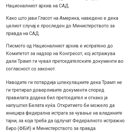
Националниот архив на САД.
Како што јави Гласот на Америка, наведено е дека
целиот случај е проследен до Министерството за
правда на САД.
Писмото од Националниот архив е испратено до
Комитетот за надзор на Конгресот, кој истражува
дали Трамп ги чувал претседателските документи во
согласност со законот.
Наводите ги потврдија шпекулациите дека Трамп не
ги третирал доверливите документи според
правилата додека бил претседател и откако ја
напуштил Белата куќа. Откритието би можело да
иницира федерална истрага за чување на владините
тајни, за која треба да одлучат Федералното истражно
биро (ФБИ) и Министерството за правда.