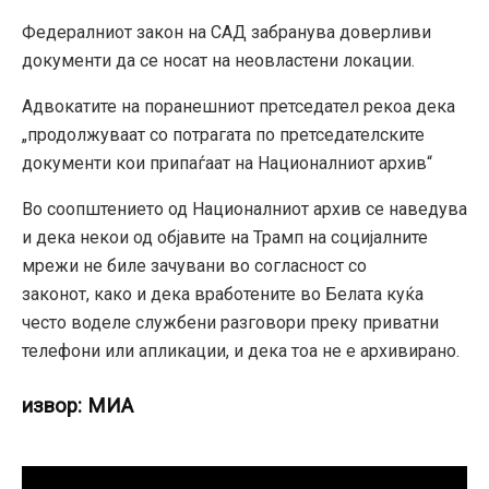
Федералниот закон на САД забранува доверливи
документи да се носат на неовластени локации.
Адвокатите на поранешниот претседател рекоа дека
„продолжуваат со потрагата по претседателските
документи кои припаѓаат на Националниот архив“
Во соопштението од Националниот архив се наведува
и дека некои од објавите на Трамп на социјалните
мрежи не биле зачувани во согласност со
законот, како и дека вработените во Белата куќа
често воделе службени разговори преку приватни
телефони или апликации, и дека тоа не е архивирано.
извор: МИА