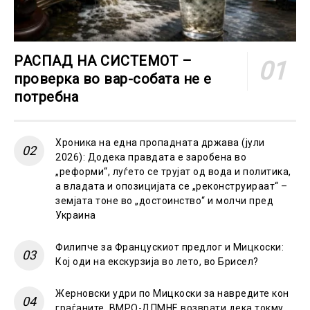
РАСПАД НА СИСТЕМОТ –
проверка во вар-собата не е
потребна
Хроника на една пропадната држава (јули
2026): Додека правдата е заробена во
„реформи“, луѓето се трујат од вода и политика,
а владата и опозицијата се „реконструираат“ –
земјата тоне во „достоинство“ и молчи пред
Украина
Филипче за Францускиот предлог и Мицкоски:
Кој оди на екскурзија во лето, во Брисел?
Жерновски удри по Мицкоски за навредите кон
граѓаните, ВМРО-ДПМНЕ возврати дека токму