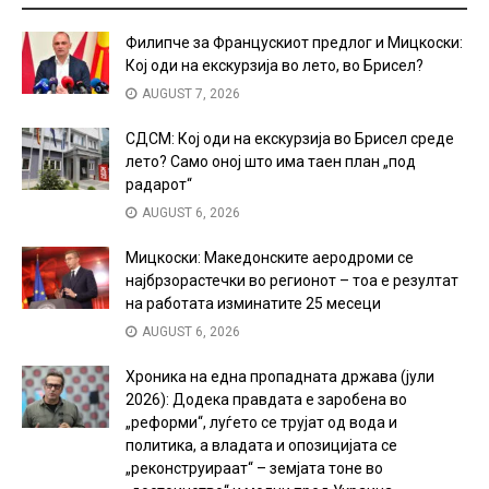
Филипче за Францускиот предлог и Мицкоски:
Кој оди на екскурзија во лето, во Брисел?
AUGUST 7, 2026
СДСМ: Кој оди на екскурзија во Брисел среде
лето? Само оној што има таен план „под
радарот“
AUGUST 6, 2026
Мицкоски: Македонските аеродроми се
најбрзорастечки во регионот – тоа е резултат
на работата изминатите 25 месеци
AUGUST 6, 2026
Хроника на една пропадната држава (јули
2026): Додека правдата е заробена во
„реформи“, луѓето се трујат од вода и
политика, а владата и опозицијата се
„реконструираат“ – земјата тоне во