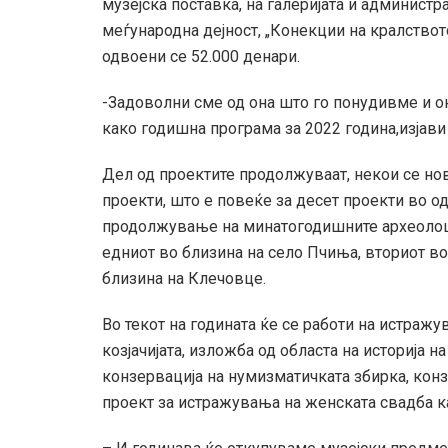
музејска поставка, на галеријата и администр
меѓународна дејност, „Конекции на кралствот
одвоени се 52.000 денари.
-Задоволни сме од она што го понудивме и о
како годишна програма за 2022 година,изјави
Дел од проектите продолжуваат, некои се нов
проекти, што е повеќе за десет проекти во о
продолжување на минатогодишните археолош
едниот во близина на село Пчиња, вториот в
близина на Клечовце.
Во текот на годината ќе се работи на истражу
козјачијата, изложба од областа на историја 
конзервација на нумизматичката збирка, кон
проект за истражувања на женската свадба к