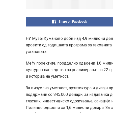
Share on Facebook
НУ Музеј Куманово доби над 4,9 милиони ден
проекти од годишната програма за тековната
установата.
Меѓу проектите, поодделно одвоени 1,8 милио
културно наследство за реализирање на 22 про
и историја на уметност.
За визуелнa уметност, архитектура и дизајн 
поддржани со 845.000 денари, за издавачка де
гласник, инвестициско одржување, санација
Пелинце одвоени се 1,6 милиони денари. За са