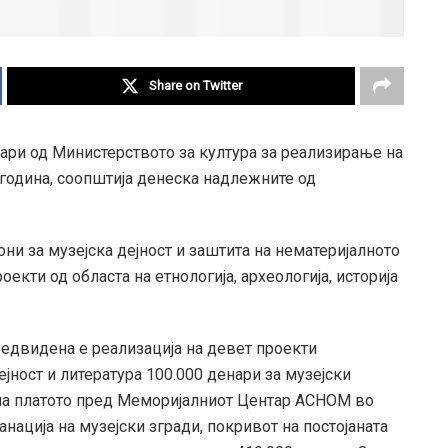
Share on Twitter
ари од Министерството за култура за реализирање на
 година, соопштија денеска надлежните од
ни за музејска дејност и заштита на нематеријалното
екти од областа на етнологија, археологија, историја
предвидена е реализација на девет проекти
јност и литература 100.000 денари за музејски
 на платото пред Меморијалниот Центар АСНОМ во
нација на музејски згради, покривот на постојаната