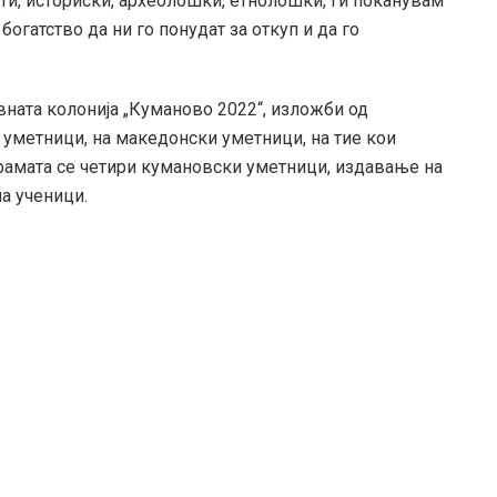
ти, историски, археолошки, етнолошки, ги поканувам
богатство да ни го понудат за откуп и да го
вната колонија „Куманово 2022“, изложби од
 уметници, на македонски уметници, на тие кои
грамата се четири кумановски уметници, издавање на
а ученици.