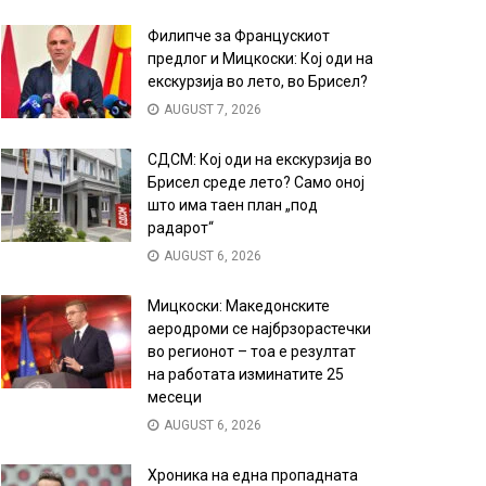
Филипче за Францускиот
предлог и Мицкоски: Кој оди на
екскурзија во лето, во Брисел?
AUGUST 7, 2026
СДСМ: Кој оди на екскурзија во
Брисел среде лето? Само оној
што има таен план „под
радарот“
AUGUST 6, 2026
Мицкоски: Македонските
аеродроми се најбрзорастечки
во регионот – тоа е резултат
на работата изминатите 25
месеци
AUGUST 6, 2026
Хроника на една пропадната