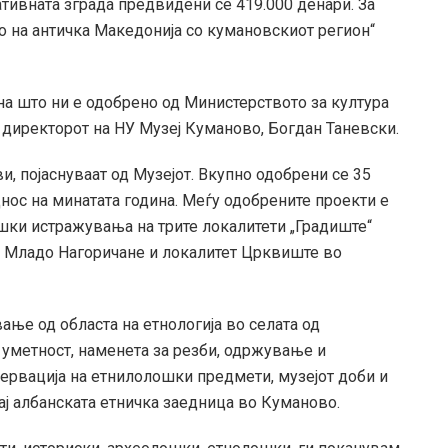
ативната зграда предвидени се 419.000 денари. За
о на античка Македонија со кумановскиот регион“
на што ни е одобрено од Министерството за култура
 директорот на НУ Музеј Куманово, Богдан Таневски.
и, појаснуваат од Музејот. Вкупно одобрени се 35
днос на минатата година. Меѓу одобрените проекти е
ки истражувања на трите локалитети „Градиште“
о Младо Нагоричане и локалитет Црквиште во
вање од областа на етнологија во селата од
на уметност, наменета за резби, одржување и
зервација на етнилолошки предмети, музејот доби и
ај албанската етничка заедница во Куманово.