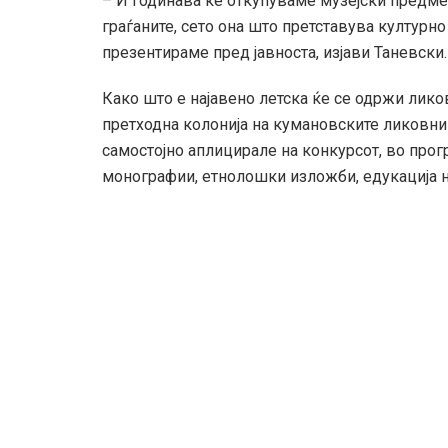
– И годинава ќе откупуваме музејски предме
граѓаните, сето она што претставува културно 
презентираме пред јавноста, изјави Таневски.
Како што е најавено летска ќе се одржи лико
претходна колонија на кумановските ликовни
самостојно аплицирале на конкурсот, во про
монографии, етнолошки изложби, едукација н