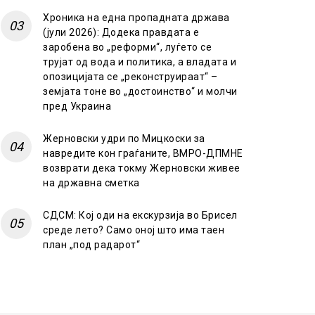
Хроника на една пропадната држава
(јули 2026): Додека правдата е
заробена во „реформи“, луѓето се
трујат од вода и политика, а владата и
опозицијата се „реконструираат“ –
земјата тоне во „достоинство“ и молчи
пред Украина
Жерновски удри по Мицкоски за
навредите кон граѓаните, ВМРО-ДПМНЕ
возврати дека токму Жерновски живее
на државна сметка
СДСМ: Кој оди на екскурзија во Брисел
среде лето? Само оној што има таен
план „под радарот“