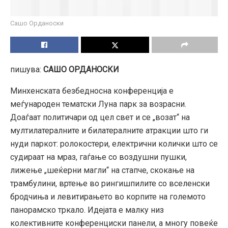
Сашо Орданоски
пишува:
САШО ОРДАНОСКИ
Минхенската безбедносна конференција е
меѓународен тематски Луна парк за возрасни.
Доаѓаат политичари од цел свет и се „возат“ на
мултилатералните и билатералните атракции што ги
нуди паркот: ролокостери, електрични колички што се
судираат на мраз, гаѓање со воздушни пушки,
лижење „шеќерни магли“ на стапче, скокање на
трамбулини, вртење во рингишпилите со вселенски
бродчиња и левитирањето во корпите на големото
панорамско тркало. Идејата е малку низ
колективните конференциски панели, а многу повеќе