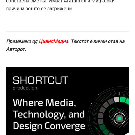
сопствена сметка. Имаат Агатангел и Мицкоски
причина зошто се загрижени.
Преземено од
ЦивилМедиа
. Текстот е личен став на
Авторот.