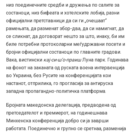
низ поединечните средби и дружења по салите за
состаноци, низ бифеата и хотелските лобија, разни
официјални претставници да си ги „очешаат“
рамењата, да разменат збор-два, да си намигнат, да
се сликнат, да договорат нешто за што, инаку, би им
биле потребни протоколарни меѓудржавни посети и
бројни официјални состаноци по главните градови.
Вака, вистински
кај-си-ш’о-праиш
Луна парк. Годинава
на фонот на заканата од руската воена интервенција
во Украина, без Русите на конференцијата кои
настанот, отприлика, го прогласија за антируска
западна пропагандно-политичка платформа.
Бројната македонска делегација, предводена од
претседателот и премиерот, на годинешнава
Минхенска конференција добро си ја заврши
работата. Поединечно и групно се сретнаа, разменија