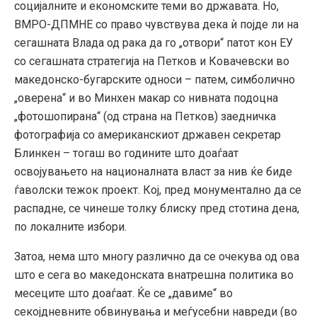
социјалните и економските теми во државата. Но,
ВМРО-ДПМНЕ со право чувствува дека ѝ појде ли на
сегашната Влада од рака да го „отвори“ патот кон ЕУ
со сегашната стратегија на Петков и Ковачевски во
македонско-бугарските односи – патем, симболично
„оверена“ и во Минхен макар со нивната подоцна
„фотошопирана“ (од страна на Петков) заедничка
фотографија со американскиот државен секретар
Блинкен – тогаш во годините што доаѓаат
освојувањето на националната власт за нив ќе биде
ѓаволски тежок проект. Кој, пред монументално да се
распадне, се чинеше толку блиску пред стотина дена,
по локалните избори.
Затоа, нема што многу различно да се очекува од ова
што е сега во македонската внатрешна политика во
месеците што доаѓаат. Ќе се „давиме“ во
секојдневните обвинувања и меѓусебни навреди (во