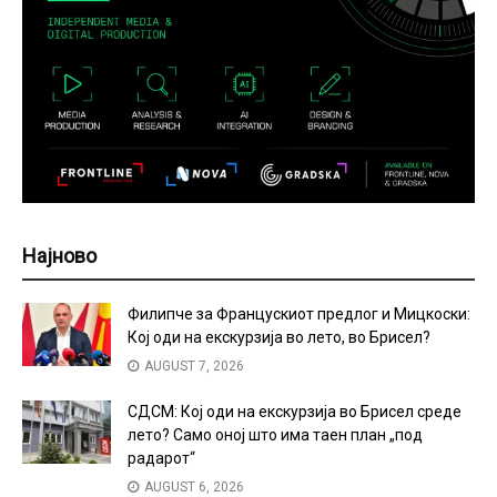
Најново
Филипче за Францускиот предлог и Мицкоски:
Кој оди на екскурзија во лето, во Брисел?
AUGUST 7, 2026
СДСМ: Кој оди на екскурзија во Брисел среде
лето? Само оној што има таен план „под
радарот“
AUGUST 6, 2026