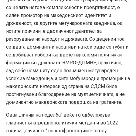
со целата негова комплексност и превртливост, е
силен промотор на македонскиот идентитет и
државност; за другите меѓународната заедница, од
истите причини, е дволичниот двигател за
разорување на народот и државата. Со децении тоа
се двата доминантни наративи на кои овде се губат и
се добиваат избори кај двете најголеми политички
формации во државата. ВМРО-ДПМНЕ, практично,
зад себе нема ниту еден позначаен меѓународен
успех за Македонија, а сите меѓународни промоции на
македонските интереси од страна на СДСМ биле
постигнувани благодарение на мултиетничката, а не
доминантно македонската поддршка на граѓаните.
Оваа „линија на поделба“ веќе го одбележува
главниот внатрешнополитички мегдан и во 2022
година, „зачинето“ со конфронтациите околу