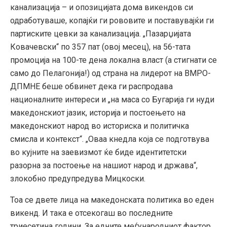
канализација – и опозицијата дома викендов си
одработуваше, копајќи ги рововите и поставувајќи ги
партиските цевки за канализација. „Пазарџијата
Ковачевски“ по 357 пат (овој месец), на 56-тата
промоција на 100-те дена локална власт (а стигнати се
само до Пелагонија!) од страна на лидерот на ВМРО-
ДПМНЕ беше обвинет дека ги распродава
националните интереси и „на маса со Бугарија ги нуди
македонскиот јазик, историја и постоењето на
македонскиот народ во историска и политичка
смисла и контекст“. „Оваа кнедла која се подготвува
во кујните на заевизмот ќе биде идентитетски
разорна за постоење на нашиот народ и држава“,
злокобно предупредува Мицкоски.
Тоа се двете лица на македонската политика во еден
викенд. И така е отсекогаш во последните
триесетина години. За едните меѓународниот фактор,