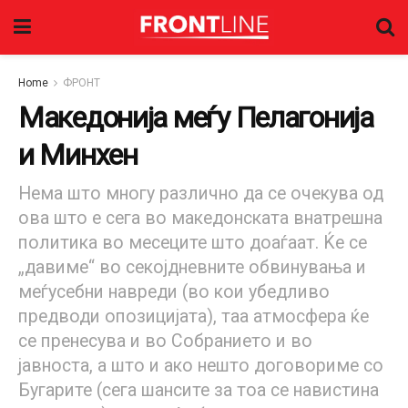
Home
ФРОНТ
Македонија меѓу Пелагонија
и Минхен
Нема што многу различно да се очекува од
ова што е сега во македонската внатрешна
политика во месеците што доаѓаат. Ќе се
„давиме“ во секојдневните обвинувања и
меѓусебни навреди (во кои убедливо
предводи опозицијата), таа атмосфера ќе
се пренесува и во Собранието и во
јавноста, а што и ако нешто договориме со
Бугарите (сега шансите за тоа се навистина