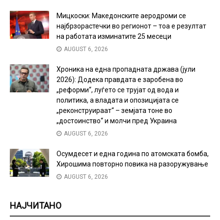
Мицкоски: Македонските аеродроми се
најбрзорастечки во регионот – тоа е резултат
на работата изминатите 25 месеци
AUGUST 6, 2026
Хроника на една пропадната држава (јули
2026): Додека правдата е заробена во
„реформи“, луѓето се трујат од вода и
политика, а владата и опозицијата се
„реконструираат“ – земјата тоне во
„достоинство“ и молчи пред Украина
AUGUST 6, 2026
Осумдесет и една година по атомската бомба,
Хирошима повторно повика на разоружување
AUGUST 6, 2026
НАЈЧИТАНО