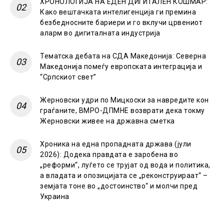
ХРОНОЛОГИЈА НА ЕДЕН ДИГИТАЛЕН КОШМАР:
Како вештачката интелигенција ги премина
безбедносните бариери и го вклучи црвениот
аларм во дигиталната индустрија
Тематска дебата на СДА Македонија: Северна
Македонија помеѓу европската интеграција и
“Српскиот свет”
Жерновски удри по Мицкоски за навредите кон
граѓаните, ВМРО-ДПМНЕ возврати дека токму
Жерновски живее на државна сметка
Хроника на една пропадната држава (јули
2026): Додека правдата е заробена во
„реформи“, луѓето се трујат од вода и политика,
а владата и опозицијата се „реконструираат“ –
земјата тоне во „достоинство“ и молчи пред
Украина