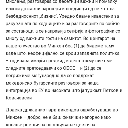
мислења, разговараа со десетици важни и помалку
важни државни партнери и поединци од светот на
безбедносниот „бизнис“. Уредно бевме известени за
ракувањата по ходниците и за разговорите по собите
за состаноци, а се направија селфија и фотографии со
многу од важните гости на самитот. Во центарот на
нашето учество во Минхен беа (1) да бидеме таму
каде што, неофицијално, се крои западната политика
– годинава имајќи предвид и дека токму ние сме
следните претседавачи со ОБСЕ – и (2) да се
погрижиме меѓународно да се поддржат
македонско-бугарските разговори за наша
интеграција во ЕУ во насоката што ја туркаат Петков и
Ковачевски.
Додека државниот врв викендов одработуваше во
Минхен – добро, не е баш физички напорно како
копање ровови за поставување цевки за