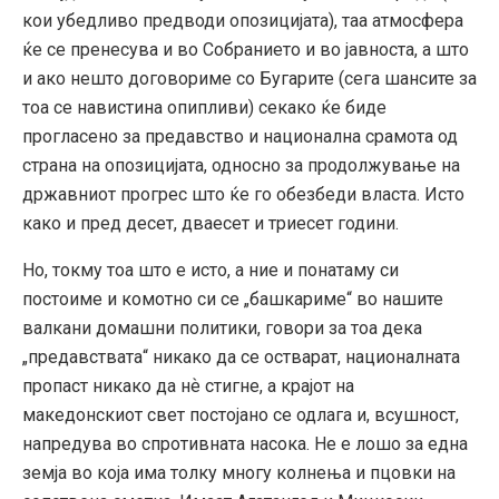
кои убедливо предводи опозицијата), таа атмосфера
ќе се пренесува и во Собранието и во јавноста, а што
и ако нешто договориме со Бугарите (сега шансите за
тоа се навистина опипливи) секако ќе биде
прогласено за предавство и национална срамота од
страна на опозицијата, односно за продолжување на
државниот прогрес што ќе го обезбеди власта. Исто
како и пред десет, дваесет и триесет години.
Но, токму тоа што е исто, а ние и понатаму си
постоиме и комотно си се „башкариме“ во нашите
валкани домашни политики, говори за тоа дека
„предавствата“ никако да се остварат, националната
пропаст никако да нѐ стигне, а крајот на
македонскиот свет постојано се одлага и, всушност,
напредува во спротивната насока. Не е лошо за една
земја во која има толку многу колнења и пцовки на