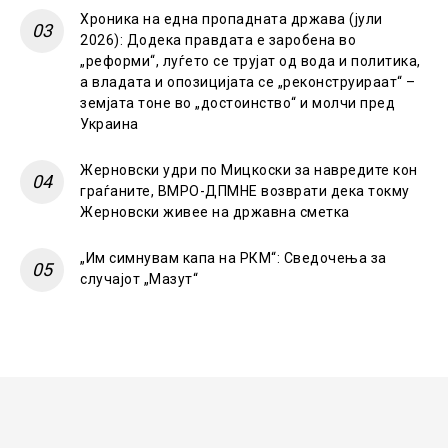
Хроника на една пропадната држава (јули
2026): Додека правдата е заробена во
„реформи“, луѓето се трујат од вода и политика,
а владата и опозицијата се „реконструираат“ –
земјата тоне во „достоинство“ и молчи пред
Украина
Жерновски удри по Мицкоски за навредите кон
граѓаните, ВМРО-ДПМНЕ возврати дека токму
Жерновски живее на државна сметка
„Им симнувам капа на РКМ“: Сведочења за
случајот „Мазут“