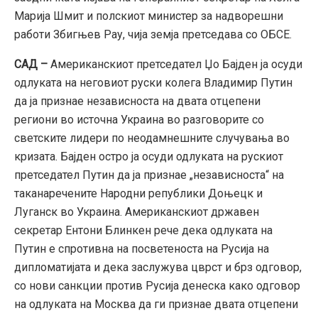
Марија Шмит и полскиот министер за надворешни
работи Збигњев Рау, чија земја претседава со ОБСЕ.
САД –
Американскиот претседател Џо Бајден ја осуди
одлуката на неговиот руски колега Владимир Путин
да ја признае независноста на двата отцепени
региони во источна Украина во разговорите со
светските лидери по неодамнешните случувања во
кризата. Бајден остро ја осуди одлуката на рускиот
претседател Путин да ја признае „независноста“ на
таканаречените Народни републики Доњецк и
Луганск во Украина. Американскиот државен
секретар Ентони Блинкен рече дека одлуката на
Путин е спротивна на посветеноста на Русија на
дипломатијата и дека заслужува цврст и брз одговор,
со нови санкции против Русија денеска како одговор
на одлуката на Москва да ги признае двата отцепени