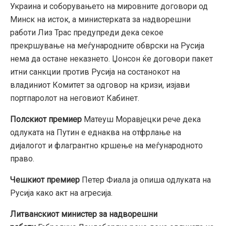
Украина и соборувањето на мировните договори од
Минск на исток, а министерката за надворешни
работи Лиз Трас предупреди дека секое
прекршување на меѓународните обврски на Русија
нема да остане неказнето. Џонсон ќе договори пакет
итни санкции против Русија на состанокот на
владиниот Комитет за одговор на кризи, изјави
портпаролот на неговиот Кабинет.
Полскиот премиер
Матеуш Моравјецки рече дека
одлуката на Путин е еднаква на отфрлање на
дијалогот и флагрантно кршење на меѓународното
право.
Чешкиот премиер
Петер Фиала ја опиша одлуката на
Русија како акт на агресија.
Литванскиот министер за надворешни