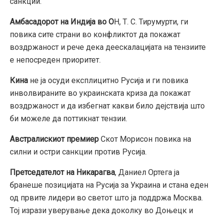
санкции.
Амбасадорот на Индија во О
Н, Т. С. Тирумурти, ги
повика сите страни во конфликтот да покажат
воздржаност и рече дека деескалацијата на тензиите
е непосреден приоритет.
Кина
не ја осуди експлицитно Русија и ги повика
инволвираните во украинската криза да покажат
воздржаност и да избегнат какви било дејствија што
би можеле да поттикнат тензии.
Австралискиот премиер
Скот Морисон повика на
силни и остри санкции против Русија.
Претседателот на Никарагва
, Даниел Ортега ја
бранеше позицијата на Русија за Украина и стана еден
од првите лидери во светот што ја поддржа Москва.
Тој изрази уверување дека доколку во Доњецк и