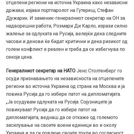
отцепени региони на источна Украина како независни
држави, изјави портпаролот на Гутереш, Стефан
Дјужарик. И заменик-генералниот секретар на ОН за
надворешни работи, Розмари Ди Карло, изрази силно
жалење за одлуката на Русија, велејќи дека следните
часови и денови ќе бидат критични и дека ризикот од
голем конфликт е реален и треба да се избегнува по
секоја цена.
Генералниот секретар на НАТО
Јенс Столтенберг го
осуди признавањето на независноста на отцепените
региони во источна Украина од страна на Москва и ја
повика Русија да го избере патот на дипломатијата.
„Ја осудувам одлуката на Русија. Сојузниците ја
повикуваат Русија да го избере патот на
дипломатијата, веднаш да се откаже од големото
засилување на своите воени единици во и околу
Украина и да ги повлече своите трупи во согласност