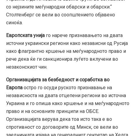
со нејзините меѓународни обврски и обврски.“
Столтенберг се вели во соопштението објавено
синоќа.
Европската унија
го нарече признавањето на двата
источни украински региони како независни од Русија
како флагрантно кршење на меѓународното право и
рече дека ќе ги санкционира луѓето вклучени во
незаконскиот чин.
Организацијата за безбедност и соработка во
Европа
остро го осуди руското признавање на
независноста на двата отцепени региони во источна
Украина и го опиша како кршење и на меѓународното
право и на основните принципи на ОБСЕ.
Организацијата верува дека тоа исто така е во
спротивност со договорите од Минск, се вели во
заедничката изјава на генералниот секретар на Хелга