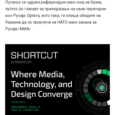
Луганск се одржи референдум како оној на Крим,
луѓето ќе гласаат за припојување на овие територии
кон Русија. Ортега, исто така, ги опиша обидите на
Украина да се приклучи на НАТО како закана за
Русија./МИА/.