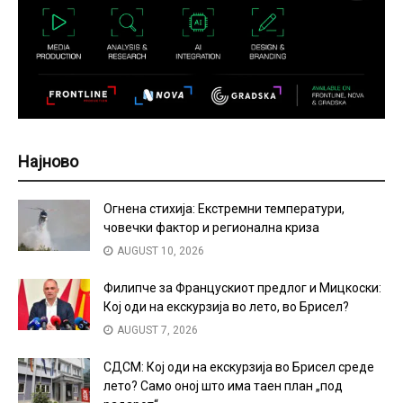
Најново
Огнена стихија: Екстремни температури,
човечки фактор и регионална криза
AUGUST 10, 2026
Филипче за Францускиот предлог и Мицкоски:
Кој оди на екскурзија во лето, во Брисел?
AUGUST 7, 2026
СДСМ: Кој оди на екскурзија во Брисел среде
лето? Само оној што има таен план „под