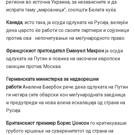
региони во источна Украина, за независните и да
испрати таму „мировници“, соопшти Белата куќа.
Канада
, исто така, ја осуди одлуката на Русија, велејќи
дека цврсто ќе работи со своите партнери и сојузници
против ова непочитување на меѓународното право.
Францускиот претседател Емануел Макрон
ја осуди
одлуката на Путин и повика на насочени европски
санкции против Москва.
Германската министерка за надворешни
работи
Аналена Баербок рече дека одлуката на Путин
ги негира сите обврски кон меѓународната заедница
и предупреди на нова воена ескалација од страна на
Русија.
Британскиот премиер Борис Џонсон
го критикуваше
грубото кршење на суверенитетот од страна на