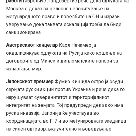
работи
Габрелиус Ландсбергис рече дека одлуката на
Москва е доказ за целосно непочитување на
меѓународното право и повелбите на ОН и изрази
уверување дека таквата ескалација треба да биде
санкционирана.
Австрискиот канцелар
Карл Нечамер ја
оквалификува одлуката на Русија како кршење на
договорите од Минск и дипломатските напори за
изнаоѓање мир.
Јапонскиот премиер
Фумио Кишида остро ја осуди
серијата руски акции против Украина и рече дека го
нарушуваат суверенитетот и територијалниот
интегритет на земјата. Тој предупреди дека ако има
руска инвазија, Јапонија ќе учествува во
координацијата во Г-7 и во меѓународната заедница
на силен одговор, вклучително и воведување