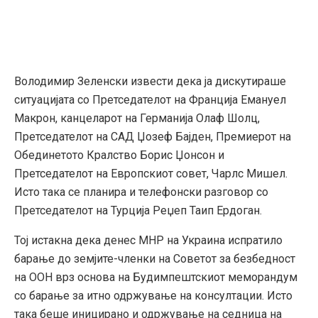
Володимир Зеленски извести дека ја дискутираше
ситуацијата со Претседателот на Франција Емануел
Макрон, канцеларот на Германија Олаф Шолц,
Претседателот на САД Џозеф Бајден, Премиерот на
Обединетото Кралство Борис Џонсон и
Претседателот на Европскиот совет, Чарлс Мишел.
Исто така се планира и телефонски разговор со
Претседателот на Турција Реџеп Таип Ердоган.
Тој истакна дека денес МНР на Украина испратило
барање до земјите-членки на Советот за безбедност
на ООН врз основа на Будимпештскиот меморандум
со барање за итно одржување на консултации. Исто
така беше иницирано и одржување на седница на