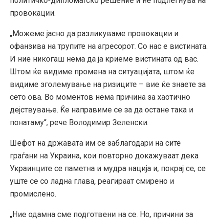
политичко-дипломатско решение и не подлегнува на
провокации.
„Можеме јасно да разликуваме провокации и
офанзива на трупите на агресорот. Со нас е вистината.
И ние никогаш нема да ја криеме вистината од вас.
Штом ќе видиме промена на ситуацијата, штом ќе
видиме зголемување на ризиците – вие ќе знаете за
сето ова. Во моментов нема причина за хаотично
дејствување. Ќе направиме се за да остане така и
понатаму“, рече Володимир Зеленски.
Шефот на државата им се заблагодари на сите
граѓани на Украина, кои повторно докажуваат дека
Украинците се паметна и мудра нација и, покрај се, се
уште се со ладна глава, реагираат смирено и
промислено.
„Ние одамна сме подготвени на се. Но, причини за