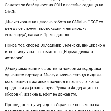
Советот за безбедност на ООН и посебна седница на
ОБСЕ.
„Инсистираме на целосна работа на СММ на ОБСЕ со
цел да се спречат провокации и натамошна
ескалација“, нагласи Претседателот.
Покрај тоа, според Володимир Зеленски, иницирано е
итно свикување на самитот на „Нормандиската
четворка“.
„Очекуваме јасни и ефективни чекори за поддршка
од нашите партнери. Многу е важно сега да видиме
кој е нашиот вистински пријател и партнер, а кој ќе
продолжи да ја заплашува Руската Федерација со
зборови“, истакна Шефот на државата.
Претседателот увери дека Украина е посветена на