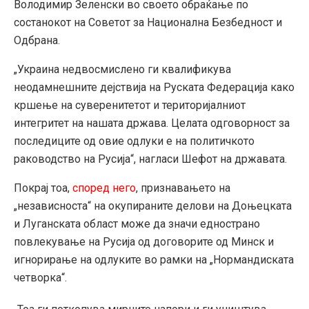
Володимир Зеленски во своето обраќање по
состанокот на Советот за Национална Безбедност и
Одбрана.
„Украина недвосмислено ги квалификува
неодамнешните дејствија на Руската Федерација како
кршење на суверенитетот и територијалниот
интегритет на нашата држава. Целата одговорност за
последиците од овие одлуки е на политичкото
раководство на Русија“, нагласи Шефот на државата.
Покрај тоа,
според него
, признавањето на
„независноста“ на окупираните делови на Доњецката
и Луганската област може да значи еднострано
повлекување на Русија од договорите од Минск и
игнорирање на одлуките во рамки на „Нормандиската
четворка“.