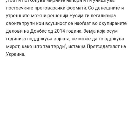
„Тоа ги поткопува мирните напори и ги уништува
постоечките преговарачки формати. Со денешните и
утрешните можни решенија Русија ги легализира
своите трупи кои всушност се наоѓаат во окупираните
делови на Донбас од 2014 година. Земја која осум
години ја поддржува војната, не може да го одржува
мирот, како што таа тврди“, истакна Претседателот на
Украина.