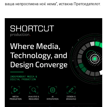
ваша непроспиена ноќ нема“, истакна Претседателот.