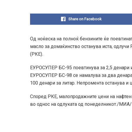
Share on Facebook
Од ноќеска на полноќ бензините ќе поевтинат,
масло за домаќинство останува иста, одлучи 
(РКЕ).
ЕУРОСУПЕР БС-95 поевтинува за 2,5 денари и 
ЕУРОСУПЕР БС-98 се намалува за два денара 
100 денари за литар. Непромента останува и ц
Според РКЕ, малопродажните цени на нафтенит
во однос на одлуката од понеделникот./МИА/