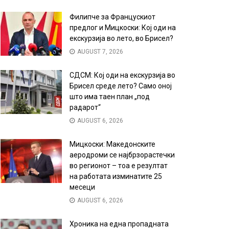
Филипче за Францускиот
предлог и Мицкоски: Кој оди на
екскурзија во лето, во Брисел?
AUGUST 7, 2026
СДСМ: Кој оди на екскурзија во
Брисел среде лето? Само оној
што има таен план „под
радарот“
AUGUST 6, 2026
Мицкоски: Македонските
аеродроми се најбрзорастечки
во регионот – тоа е резултат
на работата изминатите 25
месеци
AUGUST 6, 2026
Хроника на една пропадната