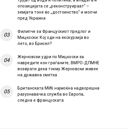
трујат од вода и политика, а владата и
опозицијата се „реконструираат“ –
земјата тоне во „достоинство“ и молчи
пред Украина
Филипче за Францускиот предлог и
Мицкоски: Кој оди на екскурзија во
лето, во Брисел?
Жерновски удри по Мицкоски за
навредите кон граѓаните, ВМРО-ДПМНЕ
возврати дека токму Жерновски живее
на државна сметка
Британската МИ6 најмоќна надворешна
разузнавачка служба во Европа,
следна е француската