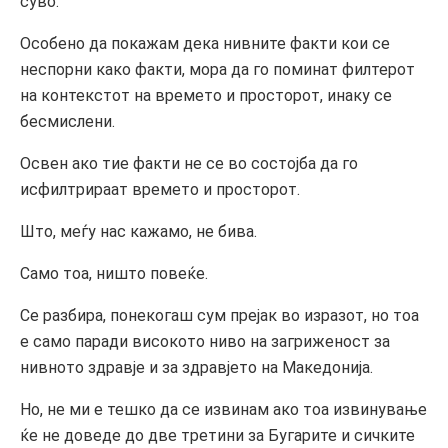
суво.
Особено да покажам дека нивните факти кои се
неспорни како факти, мора да го поминат филтерот
на контекстот на времето и просторот, инаку се
бесмислени.
Освен ако тие факти не се во состојба да го
исфилтрираат времето и просторот.
Што, меѓу нас кажамо, не бива.
Само тоа, ништо повеќе.
Се разбира, понекогаш сум прејак во изразот, но тоа
е само паради високото ниво на загриженост за
нивното здравје и за здравјето на Македонија.
Но, не ми е тешко да се извинам ако тоа извинување
ќе не доведе до две третини за Бугарите и сичките