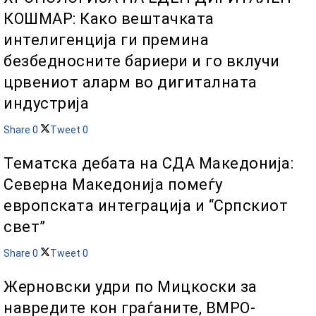
КОШМАР: Како вештачката
интелигенција ги премина
безбедносните бариери и го вклучи
црвениот аларм во дигиталната
индустрија
Share
0
Tweet
0
Тематска дебата на СДА Македонија:
Северна Македонија помеѓу
европската интеграција и “Српскиот
свет”
Share
0
Tweet
0
Жерновски удри по Мицкоски за
навредите кон граѓаните, ВМРО-