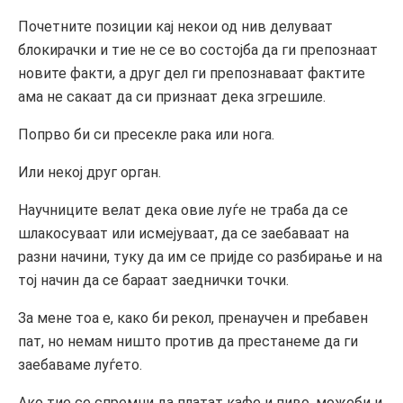
Почетните позиции кај некои од нив делуваат
блокирачки и тие не се во состојба да ги препознаат
новите факти, а друг дел ги препознаваат фактите
ама не сакаат да си признаат дека згрешиле.
Попрво би си пресекле рака или нога.
Или некој друг орган.
Научниците велат дека овие луѓе не траба да се
шлакосуваат или исмејуваат, да се заебаваат на
разни начини, туку да им се пријде со разбирање и на
тој начин да се бараат заеднички точки.
За мене тоа е, како би рекол, пренаучен и пребавен
пат, но немам ништо против да престанеме да ги
заебаваме луѓето.
Ако тие се спремни да платат кафе и пиво, можеби и