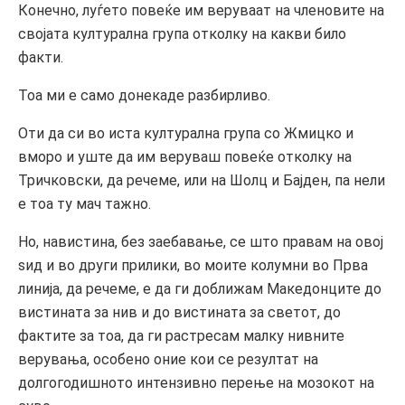
Конечно, луѓето повеќе им веруваат на членовите на
својата културална група отколку на какви било
факти.
Тоа ми е само донекаде разбирливо.
Оти да си во иста културална група со Жмицко и
вморо и уште да им веруваш повеќе отколку на
Тричковски, да речеме, или на Шолц и Бајден, па нели
е тоа ту мач тажно.
Но, навистина, без заебавање, се што правам на овој
ѕид и во други прилики, во моите колумни во Прва
линија, да речеме, е да ги доближам Македонците до
вистината за нив и до вистината за светот, до
фактите за тоа, да ги растресам малку нивните
верувања, особено оние кои се резултат на
долгогодишното интензивно перење на мозокот на