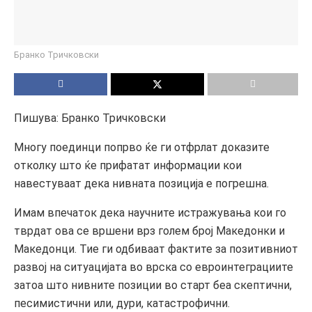
Бранко Тричковски
Пишува: Бранко Тричковски
Многу поединци попрво ќе ги отфрлат доказите
отколку што ќе прифатат информации кои
навестуваат дека нивната позиција е погрешна.
Имам впечаток дека научните истражувања кои го
тврдат ова се вршени врз голем број Македонки и
Македонци. Тие ги одбиваат фактите за позитивниот
развој на ситуацијата во врска со евроинтеграциите
затоа што нивните позиции во старт беа скептични,
песимистични или, дури, катастрофични.