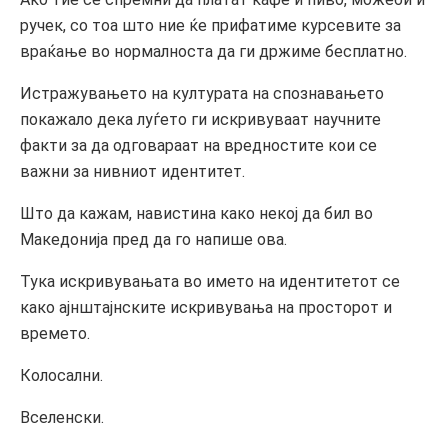
ручек, со тоа што ние ќе прифатиме курсевите за
враќање во нормалноста да ги држиме бесплатно.
Истражувањето на културата на спознавањето
покажало дека луѓето ги искривуваат научните
факти за да одговараат на вредностите кои се
важни за нивниот идентитет.
Што да кажам, навистина како некој да бил во
Македонија пред да го напише ова.
Тука искривувањата во името на идентитетот се
како ајнштајнските искривувања на просторот и
времето.
Колосални.
Вселенски.