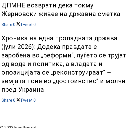
ДПМНЕ возврати дека токму
Жерновски живее на државна сметка
Share
0
Tweet
0
Хроника на една пропадната држава
(јули 2026): Додека правдата е
заробена во „реформи“, луѓето се трујат
од вода и политика, а владата и
опозицијата се „реконструираат“ –
земјата тоне во „достоинство“ и молчи
пред Украина
Share
0
Tweet
0
© 2023 Frontline.mk