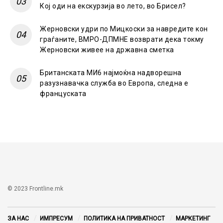
Кој оди на екскурзија во лето, во Брисел?
Жерновски удри по Мицкоски за навредите кон
граѓаните, ВМРО-ДПМНЕ возврати дека токму
Жерновски живее на државна сметка
Британската МИ6 најмоќна надворешна
разузнавачка служба во Европа, следна е
француската
© 2023 Frontline.mk
ЗА НАС
ИМПРЕСУМ
ПОЛИТИКА НА ПРИВАТНОСТ
МАРКЕТИНГ