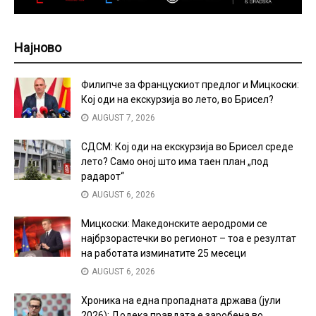
Најново
Филипче за Францускиот предлог и Мицкоски:
Кој оди на екскурзија во лето, во Брисел?
AUGUST 7, 2026
СДСМ: Кој оди на екскурзија во Брисел среде
лето? Само оној што има таен план „под
радарот“
AUGUST 6, 2026
Мицкоски: Македонските аеродроми се
најбрзорастечки во регионот – тоа е резултат
на работата изминатите 25 месеци
AUGUST 6, 2026
Хроника на една пропадната држава (јули
2026): Додека правдата е заробена во