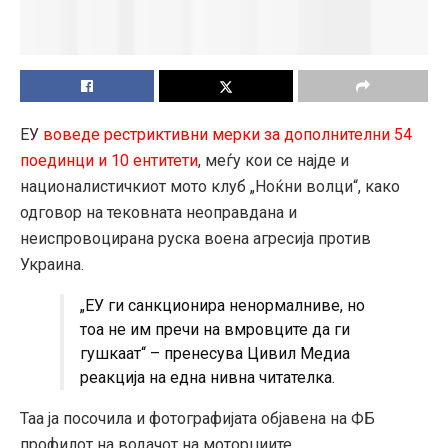
ЕУ
воведе рестриктивни мерки за дополнителни 54
поединци и 10 ентитети
, меѓу кои се најде и
националистичкиот мото клуб „Ноќни волци“, како
одговор на тековната неоправдана и
неиспровоцирана руска воена агресија против
Украина.
„ЕУ ги санкционира ненормалниве, но
тоа не им пречи на вмровците да ги
гушкаат“ – пренесува Цивил Медиа
реакција на една нивна читателка.
Таа ја посочила и фотографијата објавена на ФБ
профилот на водачот на моторџиите.