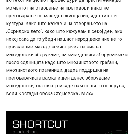
во текот на целиот процес дури да пристигнеме до
моментот на отворање на преговори никој не
преговараше со македонскиот јазик, идентитет и
култура. Како што кажав и на отворањето на
„Охридско лето“, како што кажувам и секој ден, ако
некој сака да го убеди нашиот народ дека ние не го
признаваме македонскиот јазик па ние на
македонски зборуваме, на македонски зборувавме и
после седницата каде што мнозинството граѓани,
мнозинството пратеници, дадоа поддршка на
преговарачката рамка и ден денес зборуваме
македонски, тоа никој никаде нам не ни го оспорува,
вели Костадиновска Стојчевска./МИА/