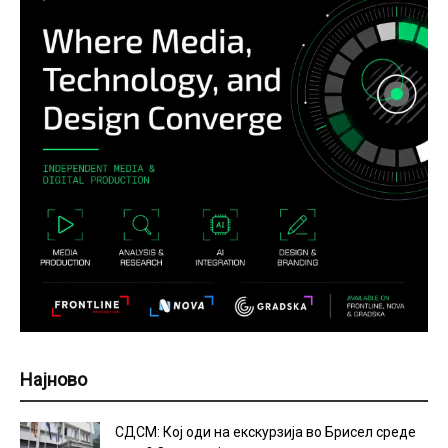
Најново
СДСМ: Кој оди на екскурзија во Брисел среде