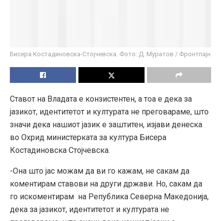
Бисера Костадиновска-Стојчевска. Фото: Д. Муратов / Фронтлајн
Ставот на Владата е конзистентен, а тоа е дека
за
јазикот, идентитетот и културата не преговараме, што
значи дека нашиот јазик е заштитен
, изјави денеска
во Охрид министерката за култура Бисера
Костадиновска Стојчевска.
-Она што јас можам да ви го кажам, не сакам да
коментирам ставови на други држави. Но, сакам да
го искоментирам на Република Северна Македонија,
дека за јазикот, идентитетот и културата не