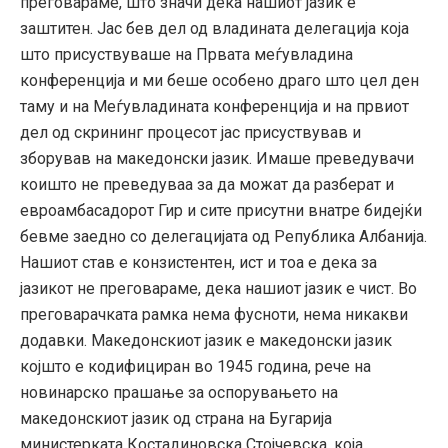
преговараме, што значи дека нашиот јазик е
заштитен. Јас бев дел од владината делегација која
што присуствуваше на Првата меѓувладина
конференција и ми беше особено драго што цел ден
таму и на Меѓувладината конференција и на првиот
дел од скрининг процесот јас присуствував и
зборував на македонски јазик. Имаше преведувачи
коишто не преведуваа за да можат да разберат и
евроамбасадорот Гир и сите присутни внатре бидејќи
бевме заедно со делегацијата од Република Албанија.
Нашиот став е конзистентен, ист и тоа е дека за
јазикот не преговараме, дека нашиот јазик е чист. Во
преговарачката рамка нема фусноти, нема никакви
додавки. Македонскиот јазик е македонски јазик
којшто е кодифициран во 1945 година, рече на
новинарско прашање за оспорувањето на
македонскиот јазик од страна на Бугарија
министерката Костадиновска Стојчевска, која