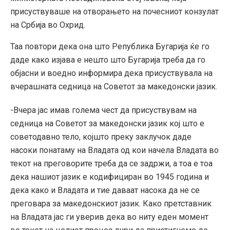
присуствуваше на отворањето на почесниот конзулат
на Србија во Охрид.
Таа повтори дека она што Република Бугарија ќе го
даде како изјава е нешто што Бугарија треба да го
објасни и воедно информира дека присуствувала на
вчерашната седница на Советот за македонски јазик.
-Вчера јас имав голема чест да присуствувам на
седница на Советот за македонски јазик кој што е
советодавно тело, којшто преку заклучок даде
насоки понатаму на Владата од кои начела Владата во
текот на преговорите треба да се задржи, а тоа е тоа
дека нашиот јазик е кодифициран во 1945 година и
дека како и Владата и тие даваат насока да не се
преговара за македонскиот јазик. Како претставник
на Владата јас ги уверив дека во ниту еден момент