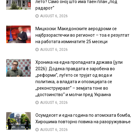
лето? Само оној што има таен план „под
радарот“
AUGUST 6, 2026
Мицкоски: Македонските аеродроми се
најбрзорастечки во регионот – тоа е резултат
на работата изминатите 25 месеци
AUGUST 6, 2026
Хроника на една пропадната држава (јули
2026): Додека правдата е заробена во
„реформи“, луѓето се трујат од вода и
политика, а владата и опозицијата се
„реконструираат“ – земјата тоне во
„достоинство“ и молчи пред Украина
AUGUST 6, 2026
Осумдесет и една година по атомската бомба,
Хирошима повторно повика на разоружување
AUGUST 6, 2026