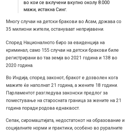
во кои се вклучени вкупно околу 8.000
мажи, истакна Синг.
Многу случаи на детски бракови во Асам, држава со
35 милиони жители, остануваат непријавени.
Според Националното биро за евиденција на
криминал, само 155 случаи на детски бракови биле
регистрирани во таа земја во 2021 година и 138 во
2020 година.
Во Индија, според законот, бракот е дозволен кога
мажите ќе наполнат 21 година, а жените 18 години.
Парламентот разгледува законски предлог за
поместување на старосната граница за жените на 21
година поради родова еднаквост.
Сепак, сиромаштијата, недостатокот на образование и
социјалните норми и практики, особено во руралните