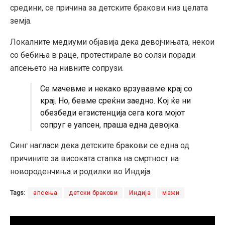
средини, се причина за детските бракови низ целата
земја.
Локалните медиуми објавија дека девојчињата, некои
со бебиња в раце, протестирале во солзи поради
апсењето на нивните сопрузи.
Се мачевме и некако врзувавме крај со
крај. Но, бевме среќни заедно. Кој ќе ни
обезбеди егзистенција сега кога мојот
сопруг е уапсен, праша една девојка.
Синг нагласи дека детските бракови се една од
причините за високата стапка на смртност на
новороденчиња и родилки во Индија.
Tags:
апсења
детски бракови
Индија
мажи