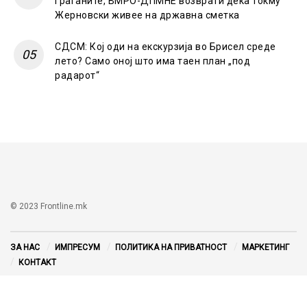
граѓаните, ВМРО-ДПМНЕ возврати дека токму
Жерновски живее на државна сметка
СДСМ: Кој оди на екскурзија во Брисел среде
лето? Само оној што има таен план „под
радарот“
© 2023 Frontline.mk
ЗА НАС
ИМПРЕСУМ
ПОЛИТИКА НА ПРИВАТНОСТ
МАРКЕТИНГ
КОНТАКТ