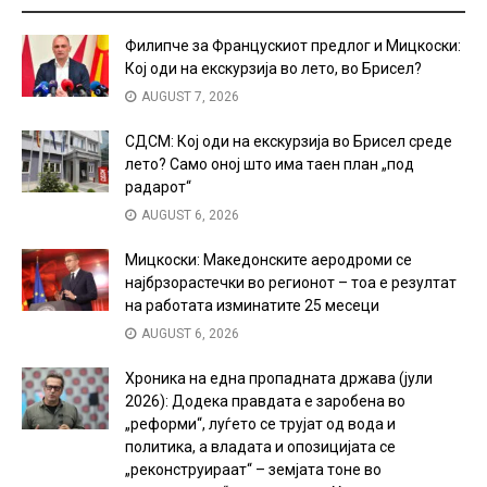
Филипче за Францускиот предлог и Мицкоски:
Кој оди на екскурзија во лето, во Брисел?
AUGUST 7, 2026
СДСМ: Кој оди на екскурзија во Брисел среде
лето? Само оној што има таен план „под
радарот“
AUGUST 6, 2026
Мицкоски: Македонските аеродроми се
најбрзорастечки во регионот – тоа е резултат
на работата изминатите 25 месеци
AUGUST 6, 2026
Хроника на една пропадната држава (јули
2026): Додека правдата е заробена во
„реформи“, луѓето се трујат од вода и
политика, а владата и опозицијата се
„реконструираат“ – земјата тоне во