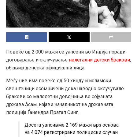
Повеќе од 2.000 мажи се уапсени во Индија поради
договарање и склучување
нелегални детски бракови
,
објавија денеска официјални лица.
Меѓу нив има повеќе од 50 хинду и исламски
свештеници осомничени дека наводно склучувале
бракови со малолетни девојчиња во сојузната
држава Асам, изјави началникот на државната
полиција Ѓанендра Пратап Синг.
Досега уапсивме 2.169 мажи врз основа
на 4.074 регистрирани полициски случаи