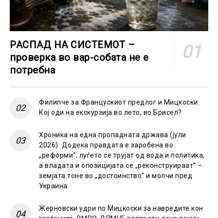
РАСПАД НА СИСТЕМОТ –
проверка во вар-собата не е
потребна
Филипче за Францускиот предлог и Мицкоски:
Кој оди на екскурзија во лето, во Брисел?
Хроника на една пропадната држава (јули
2026): Додека правдата е заробена во
„реформи“, луѓето се трујат од вода и политика,
а владата и опозицијата се „реконструираат“ –
земјата тоне во „достоинство“ и молчи пред
Украина
Жерновски удри по Мицкоски за навредите кон