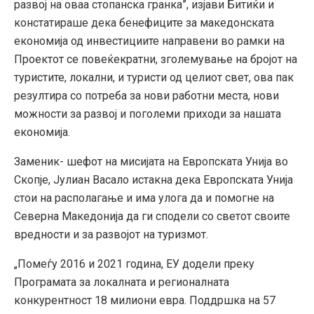
развој на оваа стопанска гранка”, изјави Битиќи и
констатираше дека бенефиците за македонската
економија од инвестициите направени во рамки на
Проектот се повеќекратни, зголемување на бројот на
туристите, локални, и туристи од целиот свет, ова пак
резултира со потреба за нови работни места, нови
можности за развој и поголеми приходи за нашата
економија.
Заменик- шефот на мисијата на Европската Унија во
Скопје, Јулиан Васало истакна дека Европската Унија
стои на располагање и има улога да и помогне на
Северна Македонија да ги сподели со светот своите
вредности и за развојот на туризмот.
„Помеѓу 2016 и 2021 година, ЕУ додели преку
Програмата за локалната и регионалната
конкурентност 18 милиони евра. Поддршка на 57