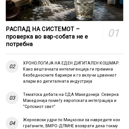
РАСПАД НА СИСТЕМОТ –
проверка во вар-собата не е
потребна
ХРОНОЛОГИЈА НА ЕДЕН ДИГИТАЛЕН КОШМАР:
Како вештачката интелигенција ги премина
безбедносните бариери и го вклучи црвениот
аларм во дигиталната индустрија
Тематска дебата на СДА Македонија: Северна
Македонија помеѓу европската интеграција и
“Српскиот свет”
Жерновски удри по Мицкоски за навредите кон
граѓаните, ВМРО-ДПМНЕ возврати дека токму