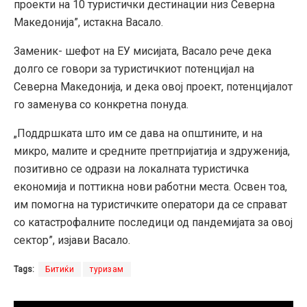
проекти на 10 туристички дестинации низ Северна
Македонија”, истакна Васало.
Заменик- шефот на ЕУ мисијата, Васало рече дека
долго се говори за туристичкиот потенцијал на
Северна Македонија, и дека овој проект, потенцијалот
го заменува со конкретна понуда.
„Поддршката што им се дава на општините, и на
микро, малите и средните претпријатија и здруженија,
позитивно се одрази на локалната туристичка
економија и поттикна нови работни места. Освен тоа,
им помогна на туристичките оператори да се справат
со катастрофалните последици од пандемијата за овој
сектор”, изјави Васало.
Tags:
Битиќи
туризам