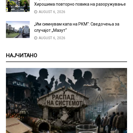
Хирошима повторно повика на разоружување
AUGUST 6, 2026
„Им симнувам капа на РКМ“: Сведочења за
случајот „Мазут“
AUGUST 6, 2026
НАЈЧИТАНО