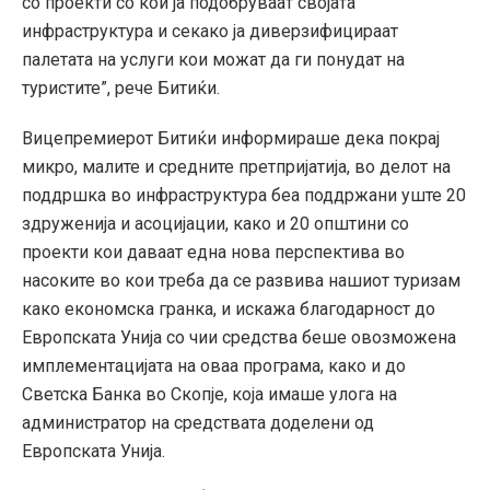
со проекти со кои ја подобруваат својата
инфраструктура и секако ја диверзифицираат
палетата на услуги кои можат да ги понудат на
туристите”, рече Битиќи.
Вицепремиерот Битиќи информираше дека покрај
микро, малите и средните претпријатија, во делот на
поддршка во инфраструктура беа поддржани уште 20
здруженија и асоцијации, како и 20 општини со
проекти кои даваат една нова перспектива во
насоките во кои треба да се развива нашиот туризам
како економска гранка, и искажа благодарност до
Европската Унија со чии средства беше овозможена
имплементацијата на оваа програма, како и до
Светска Банка во Скопје, која имаше улога на
администратор на средствата доделени од
Европската Унија.