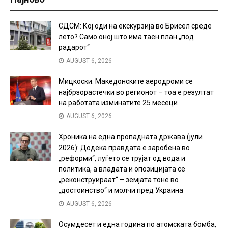
СДСМ: Кој оди на екскурзија во Брисел среде
лето? Само оној што има таен план „под
радарот“
AUGUST 6, 2026
Мицкоски: Македонските аеродроми се
најбрзорастечки во регионот – тоа е резултат
на работата изминатите 25 месеци
AUGUST 6, 2026
Хроника на една пропадната држава (јули
2026): Додека правдата е заробена во
„реформи“, луѓето се трујат од вода и
политика, а владата и опозицијата се
„реконструираат“ – земјата тоне во
„достоинство“ и молчи пред Украина
AUGUST 6, 2026
Осумдесет и една година по атомската бомба,