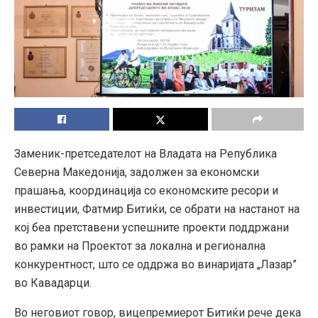
Заменик-претседателот на Владата на Република
Северна Македонија, задолжен за економски
прашања, координација со економските ресори и
инвестиции, Фатмир Битиќи, се обрати на настанот на
кој беа претставени успешните проекти поддржани
во рамки на Проектот за локална и регионална
конкурентност, што се оддржа во винаријата „Лазар”
во Кавадарци.
Во неговиот говор, вицепремиерот Битиќи рече дека