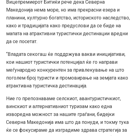
Вицепремиерот Битиќи рече дека Северна
Македонија нема море, но има прекрасни езера и
планини, културно богатство, историското наследство,
како и традицијата како предуслови да се биде на
мапата на атрактивни туристички дестинации вредни
да се посетат.
“Владата секогаш ќе поддржува вакви иницијативи,
кои нашиот туристички потенцијал ќе го направи
меѓународно конкурентен за привлекување на што
поголем број туристи и промовирање на земјата како
атрактивна туристичка дестинација.
Ние го препознаваме селскиот, авантуристичкиот,
винскиот и алтернативниот туризам како една
изворедна можност за нашите граѓани, бидејки
Северна Македонија има што да понуди, и токму тука
ќе се фокусираме да изградиме здрава стратегија за