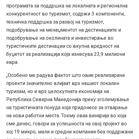
програмата за поддршка на локалната и регионална
конкурентност во туризмот, содржи 3 компоненти,
техничка поддршка за развој на туризмот,
подобрување на менаџментот на дестинациите и
подобрување на околината и инвестирање во
туристичките дестинации со вкупна вредност на
буџетот за реализација која изнесува 23,9 милиони
евра.
„Особено ме радува фактот што овие реализирани
проекти значително влијаат врз нашиот локален
туризам, но и врз целокупната економија на
Република Северна Македонија преку зголемување
на туристичката понуда која придонесе за отварање
на нови работни места. Токму оваа винарија во која
сме денес, говори за успешноста на овој пројект во
кој 19 микро, мали и средни компании беа поддржани