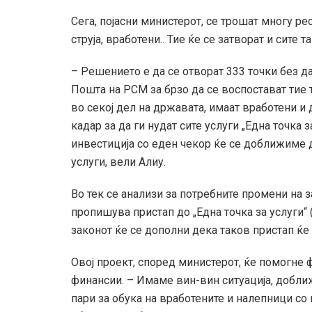
Сега, појасни министерот, се трошат многу рес
струја, вработени.. Тие ќе се затворат и сите
– Решението е да се отворат 333 точки без д
Пошта на РСМ за брзо да се воспостават тие 
во секој дел на државата, имаат вработени и
кадар за да ги нудат сите услуги „Една точка 
инвестиција со еден чекор ќе се доближиме д
услуги, вели Алиу.
Во тек се анализи за потребните промени на 
пропишува пристап до „Една точка за услуги“
законот ќе се дополни дека таков пристап ќ
Овој проект, според министерот, ќе помогне 
финансии. – Имаме вин-вин ситуација, добли
пари за обука на вработените и налепници со 