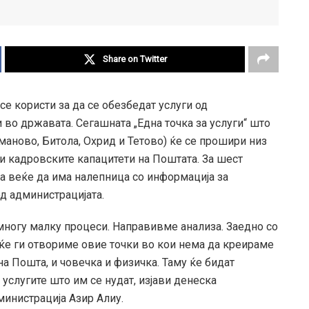
Share on Twitter
е користи за да се обезбедат услуги од
 во државата. Сегашната „Една точка за услуги“ што
маново, Битола, Охрид и Тетово) ќе се прошири низ
и кадровските капацитети на Поштата. За шест
а веќе да има налепница со информација за
од администрацијата.
 многу малку процеси. Направивме анализа. Заедно со
ќе ги отвориме овие точки во кои нема да креираме
на Пошта, и човечка и физичка. Таму ќе бидат
 услугите што им се нудат, изјави денеска
инистрација Азир Алиу.