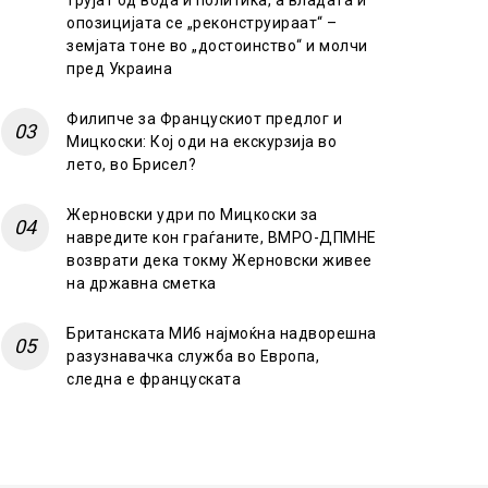
трујат од вода и политика, а владата и
опозицијата се „реконструираат“ –
земјата тоне во „достоинство“ и молчи
пред Украина
Филипче за Францускиот предлог и
Мицкоски: Кој оди на екскурзија во
лето, во Брисел?
Жерновски удри по Мицкоски за
навредите кон граѓаните, ВМРО-ДПМНЕ
возврати дека токму Жерновски живее
на државна сметка
Британската МИ6 најмоќна надворешна
разузнавачка служба во Европа,
следна е француската