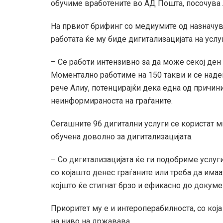
обучиме вработените во АД Пошта, посочува 
На првиот брифинг со медиумите од назначува
работата ќе му биде дигитализацијата на услуг
– Се работи интензивно за да може секој ден 
Моментално работиме на 150 такви и се наде
рече Алиу, потенцирајќи дека една од причини
неинформираноста на граѓаните.
Сегашните 96 дигитални услуги се користат м
обучена доволно за дигитализацијата.
– Со дигитализацијата ќе ги подобриме услуги
со којашто денес граѓаните или треба да имаат
којшто ќе стигнат брзо и ефикасно до докумен
Приоритет му е и интероперабилноста, со кој
на ниво на државава.