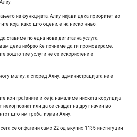
Алиу.
њето на функцијата, Алиу најави дека приоритет во
ите која, како што оцени, е на ниско ниво.
да ставиме по една нова дигитална услуга.
вам дека набрзо ќе почнеме да ги промовираме,
те зошто тие услуги не се искористени е
ногу малку, а според Алиу, администрацијата не е
те кон граѓаните и ќе ја намалиме ниската корупција
 некој познат или да се снајдат на друг начин во
тот што им треба, изјави Алиу.
а сега се опфатени само 22 од вкупно 1135 институции