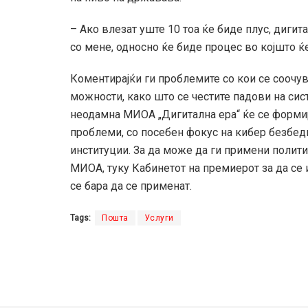
– Ако влезат уште 10 тоа ќе биде плус, дигит
со мене, односно ќе биде процес во којшто ќ
Коментирајќи ги проблемите со кои се соочув
можности, како што се честите падови на сист
неодамна МИОА „Дигитална ера“ ќе се формир
проблеми, со посебен фокус на кибер безбедн
институции. За да може да ги примени полити
МИОА, туку Кабинетот на премиерот за да се
се бара да се применат.
Tags:
Пошта
Услуги