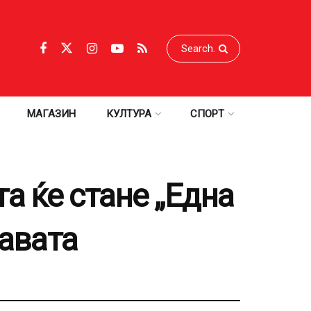
МАГАЗИН
КУЛТУРА
СПОРТ
а ќе стане „Една
жавата