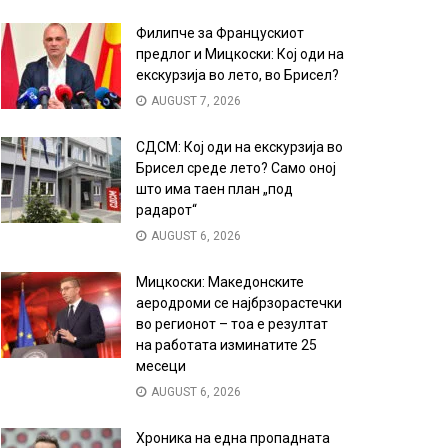
Филипче за Францускиот
предлог и Мицкоски: Кој оди на
екскурзија во лето, во Брисел?
AUGUST 7, 2026
СДСМ: Кој оди на екскурзија во
Брисел среде лето? Само оној
што има таен план „под
радарот“
AUGUST 6, 2026
Мицкоски: Македонските
аеродроми се најбрзорастечки
во регионот – тоа е резултат
на работата изминатите 25
месеци
AUGUST 6, 2026
Хроника на една пропадната