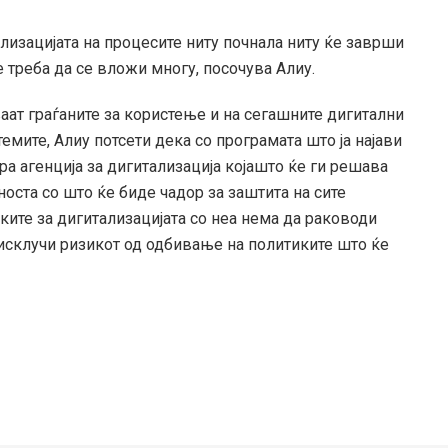
ализацијата на процесите ниту почнала ниту ќе заврши
е треба да се вложи многу, посочува Алиу.
аат граѓаните за користење и на сегашните дигитални
емите, Алиу потсети дека со програмата што ја најави
а агенција за дигитализација којашто ќе ги решава
оста со што ќе биде чадор за заштита на сите
ките за дигитализацијата со неа нема да раководи
 исклучи ризикот од одбивање на политиките што ќе