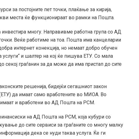
урси за постојните пет точки, плаќање за кирија,
 такви места ќе функционираат во рамки на Пошта.
а инвестира многу. Направивме работна група со АД
точки. Веќе работиме на тоа. Пошта има канцеларии
 добра интернет конекција, но немаат добро обучен
за услуги“ и шалтер на кој ќе пишува ЕТУ. Со мала
о секој граѓанин за да може да има пристап до сите
законските решенија, бидејќи сегашниот закон
 (ЕТУ) да имаат само вработените во МИОА. Во
е имаат и вработени во АД Пошта на РСМ.
финансиски на АД Пошта на РСМ, која кубури со
жување до сите сервиси за граѓаните со многу малку
информација дека се нуди таква услуга. Ќе ги