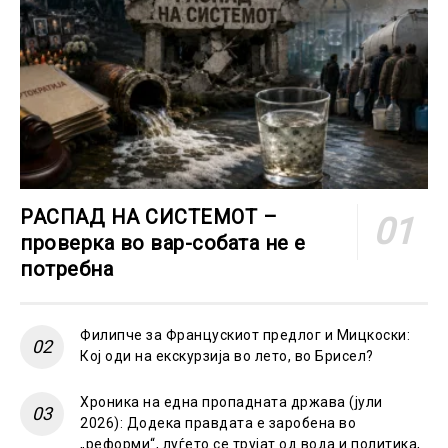
РАСПАД НА СИСТЕМОТ –
проверка во вар-собата не е
потребна
Филипче за Францускиот предлог и Мицкоски:
Кој оди на екскурзија во лето, во Брисел?
Хроника на една пропадната држава (јули
2026): Додека правдата е заробена во
„реформи“, луѓето се трујат од вода и политика,