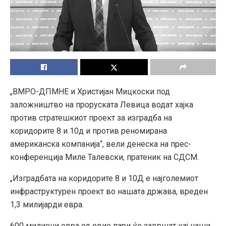
„ВМРО-ДПМНЕ и Христијан Мицкоски под
заложништво на проруската Левица водат хајка
против стратешкиот проект за изградба на
коридорите 8 и 10д и против реномирана
американска компанија“, вели денеска на прес-
конференција Миле Талевски, пратеник на СДСМ.
„Изградбата на коридорите 8 и 10Д е најголемиот
инфраструктурен проект во нашата држава, вреден
1,3 милијарди евра.
600 милиони евра од овие пари ќе завршат кај наши