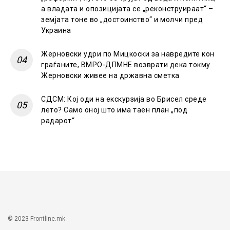
а владата и опозицијата се „реконструираат“ –
земјата тоне во „достоинство“ и молчи пред
Украина
Жерновски удри по Мицкоски за навредите кон
граѓаните, ВМРО-ДПМНЕ возврати дека токму
Жерновски живее на државна сметка
СДСМ: Кој оди на екскурзија во Брисел среде
лето? Само оној што има таен план „под
радарот“
© 2023 Frontline.mk