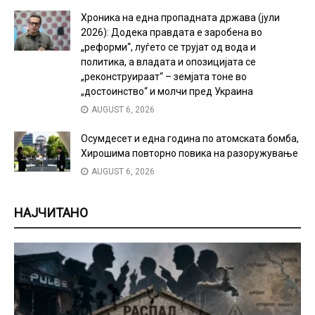
Хроника на една пропадната држава (јули
2026): Додека правдата е заробена во
„реформи“, луѓето се трујат од вода и
политика, а владата и опозицијата се
„реконструираат“ – земјата тоне во
„достоинство“ и молчи пред Украина
AUGUST 6, 2026
Осумдесет и една година по атомската бомба,
Хирошима повторно повика на разоружување
AUGUST 6, 2026
НАЈЧИТАНО