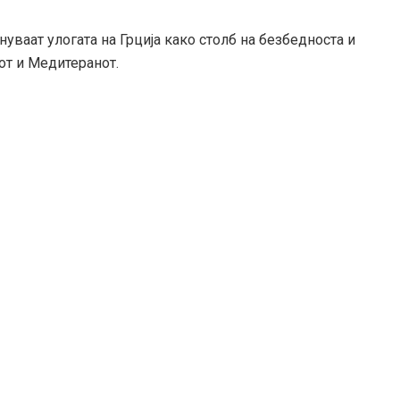
уваат улогата на Грција како столб на безбедноста и
от и Медитеранот.