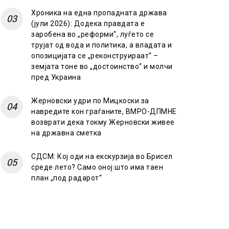
Хроника на една пропадната држава
(јули 2026): Додека правдата е
заробена во „реформи“, луѓето се
трујат од вода и политика, а владата и
опозицијата се „реконструираат“ –
земјата тоне во „достоинство“ и молчи
пред Украина
Жерновски удри по Мицкоски за
навредите кон граѓаните, ВМРО-ДПМНЕ
возврати дека токму Жерновски живее
на државна сметка
СДСМ: Кој оди на екскурзија во Брисел
среде лето? Само оној што има таен
план „под радарот“