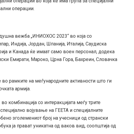
лни операции во која ќе има група за специјални
јални операции.
душна вежба „ИНИОХОС 2023“ во која со
ар, Индија, Јордан, Шпанија, Италија, Саудиска
трија и Канада ќе имаат само воен персонал, додека
пски Емирати, Мароко, Црна Гора, Бахреин, Словачка
е во рамките на меѓународните активности што ги
чката армија.
во комбинација со интеракцијата меѓу трите
специјално војување на ГЕЕТА и специјалните
обено зголемениот број на учесници од странски
бука ја прават уникатна од ваков вид, соопштија од