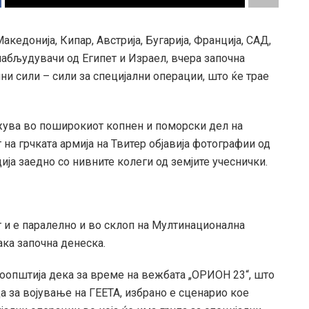
акедонија, Кипар, Австрија, Бугарија, Франција, САД,
 набљудувачи од Египет и Израел, вчера започна
и сили – сили за специјални операции, што ќе трае
жува во поширокиот копнен и поморски дел на
 на грчката армија на Твитер објавија фотографии од
ија заедно со нивните колеги од земјите учеснички.
 и е паралелно и во склоп на Мултинационална
ка започна денеска.
соопштија дека за време на вежбата „ОРИОН 23“, што
а за војување на ГЕЕТА, избрано е сценарио кое