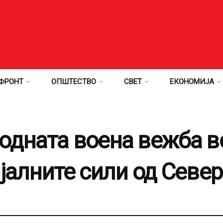
ФРОНТ
ОПШТЕСТВО
СВЕТ
ЕКОНОМИЈА
одната воена вежба во
ијалните сили од Севе