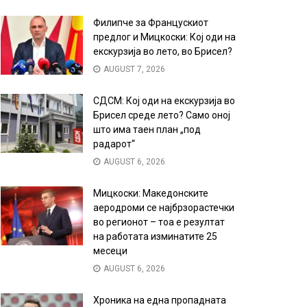
Филипче за Францускиот
предлог и Мицкоски: Кој оди на
екскурзија во лето, во Брисел?
AUGUST 7, 2026
СДСМ: Кој оди на екскурзија во
Брисел среде лето? Само оној
што има таен план „под
радарот“
AUGUST 6, 2026
Мицкоски: Македонските
аеродроми се најбрзорастечки
во регионот – тоа е резултат
на работата изминатите 25
месеци
AUGUST 6, 2026
Хроника на една пропадната