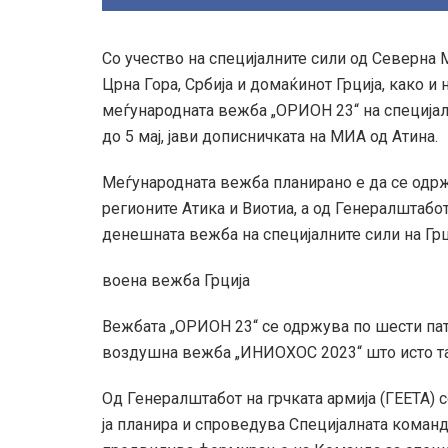
Со учество на специјалните сили од Северна М
Црна Гора, Србија и домаќинот Грција, како и
меѓународната вежба „ОРИОН 23“ на специјалн
до 5 мај, јави дописничката на МИА од Атина.
Меѓународната вежба планирано е да се одр
регионите Атика и Виотиа, а од Генералштабот
денешната вежба на специјалните сили на Грц
воена вежба Грција
Вежбата „ОРИОН 23“ се одржува по шести пат
воздушна вежба „ИНИОХОС 2023“ што исто та
Од Генералштабот на грчката армија (ГЕЕТА) 
ја планира и спроведува Специјалната команд