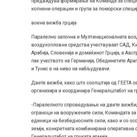
предвидува формирање на Команда за специја
копнени операции и група за поморски специ
воена вежба грција
Паралелно започна и Мултинационалната воз
воздухопловни средства учествуваат САД, Кип
Арабија, Словенија и домаќинот Грција, а Авс
пак учеството на Германија, Обединетите Ара
и Тунис е на ниво на набљудувачи.
Двете вежби, како што соопштија од ГЕЕТА с
организира и координира Генералштабот на гр
-Паралелното спроведување на двете вежби, 
ограноци на вооружените сили, Командата за 
единици на безбедносните сили, како и со ос
земји, конкретната комбинирана оперативна о
Генералштабот на грчката армија.