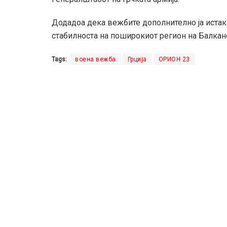
Додадоа дека вежбите дополнително ја истакн
стабилноста на поширокиот регион на Балкан
Tags:
воена вежба
Грција
ОРИОН 23