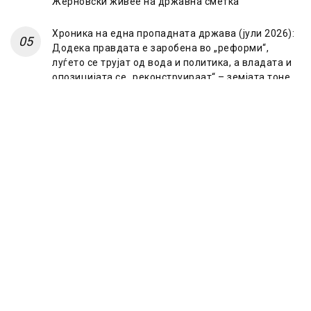
Жерновски живее на државна сметка
Хроника на една пропадната држава (јули 2026):
Додека правдата е заробена во „реформи“,
луѓето се трујат од вода и политика, а владата и
опозицијата се „реконструираат“ – земјата тоне
во „достоинство“ и молчи пред Украина
© 2023 Frontline.mk
ЗА НАС
ИМПРЕСУМ
ПОЛИТИКА НА ПРИВАТНОСТ
МАРКЕТИНГ
КОНТАКТ