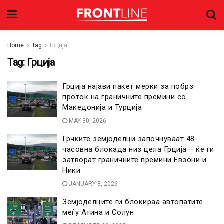
Home
Tag
Грција
Tag:
Грција
Грција најави пакет мерки за побрз
проток на граничните премини со
Македонија и Турција
MAY 30, 2026
Грчките земјоделци започнуваат 48-
часовна блокада низ цела Грција – ќе ги
затворат граничните премини Евзони и
Ники
JANUARY 8, 2026
Земјоделците ги блокираа автопатите
меѓу Атина и Солун