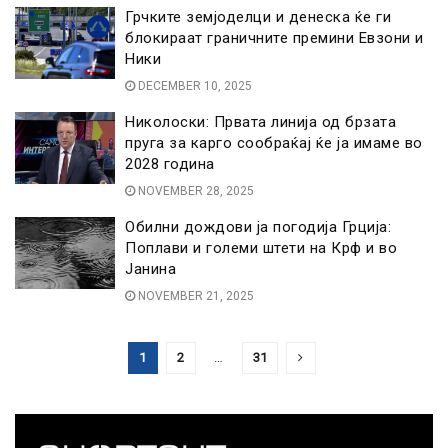
Грчките земјоделци и денеска ќе ги
блокираат граничните премини Евзони и
Ники
DECEMBER 10, 2025
Николоски: Првата линија од брзата
пруга за карго сообраќај ќе ја имаме во
2028 година
NOVEMBER 28, 2025
Обилни дождови ја погодија Грција:
Поплави и големи штети на Крф и во
Јанина
NOVEMBER 21, 2025
1
2
…
31