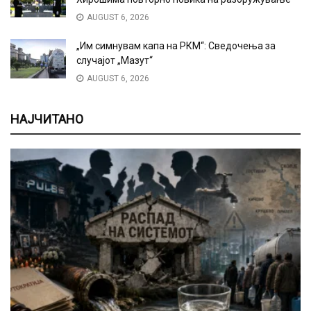
AUGUST 6, 2026
„Им симнувам капа на РКМ“: Сведочења за
случајот „Мазут“
AUGUST 6, 2026
НАЈЧИТАНО