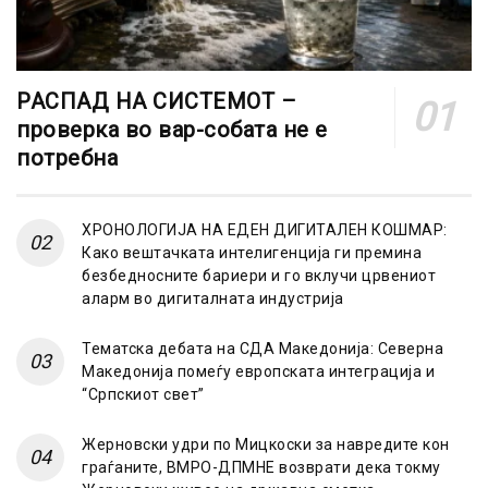
РАСПАД НА СИСТЕМОТ –
проверка во вар-собата не е
потребна
ХРОНОЛОГИЈА НА ЕДЕН ДИГИТАЛЕН КОШМАР:
Како вештачката интелигенција ги премина
безбедносните бариери и го вклучи црвениот
аларм во дигиталната индустрија
Тематска дебата на СДА Македонија: Северна
Македонија помеѓу европската интеграција и
“Српскиот свет”
Жерновски удри по Мицкоски за навредите кон
граѓаните, ВМРО-ДПМНЕ возврати дека токму