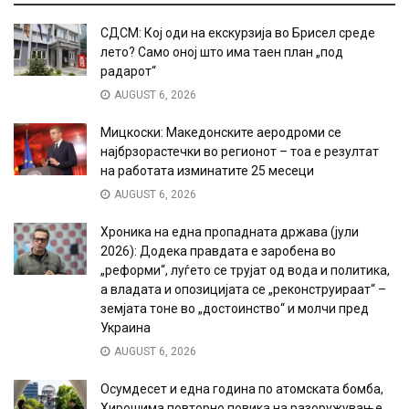
СДСМ: Кој оди на екскурзија во Брисел среде
лето? Само оној што има таен план „под
радарот“
AUGUST 6, 2026
Мицкоски: Македонските аеродроми се
најбрзорастечки во регионот – тоа е резултат
на работата изминатите 25 месеци
AUGUST 6, 2026
Хроника на една пропадната држава (јули
2026): Додека правдата е заробена во
„реформи“, луѓето се трујат од вода и политика,
а владата и опозицијата се „реконструираат“ –
земјата тоне во „достоинство“ и молчи пред
Украина
AUGUST 6, 2026
Осумдесет и една година по атомската бомба,
Хирошима повторно повика на разоружување