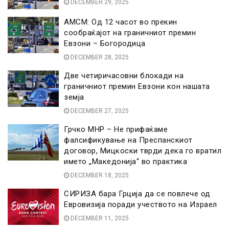
DECEMBER 29, 2025
АМСМ: Од 12 часот во прекин
сообраќајот на граничниот премин
Евзони – Богородица
DECEMBER 28, 2025
Две четиричасовни блокади на
граничниот премин Евзони кон нашата
земја
DECEMBER 27, 2025
Грчко МНР – Не прифаќаме
фалсификување на Преспанскиот
договор, Мицкоски тврди дека го вратил
името „Македонија“ во практика
DECEMBER 18, 2025
СИРИЗА бара Грција да се повлече од
Евровизија поради учеството на Израел
DECEMBER 11, 2025