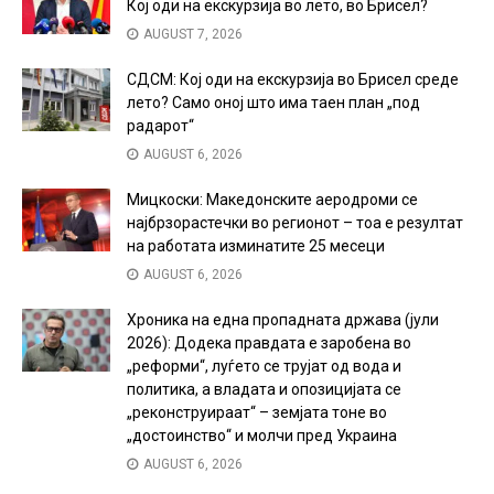
Кој оди на екскурзија во лето, во Брисел?
AUGUST 7, 2026
СДСМ: Кој оди на екскурзија во Брисел среде
лето? Само оној што има таен план „под
радарот“
AUGUST 6, 2026
Мицкоски: Македонските аеродроми се
најбрзорастечки во регионот – тоа е резултат
на работата изминатите 25 месеци
AUGUST 6, 2026
Хроника на една пропадната држава (јули
2026): Додека правдата е заробена во
„реформи“, луѓето се трујат од вода и
политика, а владата и опозицијата се
„реконструираат“ – земјата тоне во
„достоинство“ и молчи пред Украина
AUGUST 6, 2026