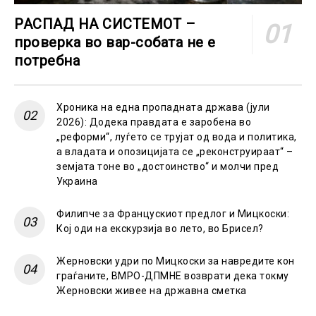
РАСПАД НА СИСТЕМОТ –
проверка во вар-собата не е
потребна
Хроника на една пропадната држава (јули
2026): Додека правдата е заробена во
„реформи“, луѓето се трујат од вода и политика,
а владата и опозицијата се „реконструираат“ –
земјата тоне во „достоинство“ и молчи пред
Украина
Филипче за Францускиот предлог и Мицкоски:
Кој оди на екскурзија во лето, во Брисел?
Жерновски удри по Мицкоски за навредите кон
граѓаните, ВМРО-ДПМНЕ возврати дека токму
Жерновски живее на државна сметка