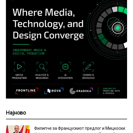
Најново
Филипче за Францускиот предлог и Мицкоски: