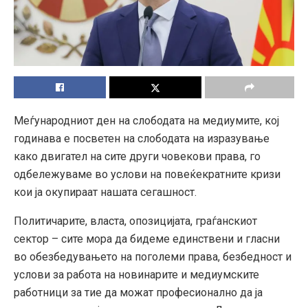
Меѓународниот ден на слободата на медиумите, кој
годинава е посветен на слободата на изразување
како двигател на сите други човекови права, го
одбележуваме во услови на повеќекратните кризи
кои ја окупираат нашата сегашност.
Политичарите, власта, опозицијата, граѓанскиот
сектор – сите мора да бидеме единствени и гласни
во обезбедувањето на поголеми права, безбедност и
услови за работа на новинарите и медиумските
работници за тие да можат професионално да ја