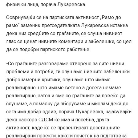
физички лица, порача Лукаревска.
Осврнувајќи се на партиската активност „Рамо до
рамо“ заменик претседателката Лукаревска истакна
дека низ средбите со граѓаните, се слуша нивниот
глас се ценат нивните коментари и забелешки, со цел
да се подобри партиското работење.
-Со граѓаните разговараме отворено за сите нивни
проблеми и потреби, ги слушаме нивните забелешки,
добронамерни критики, слушаме што имаме
реализирано, што имаме ветено а досега немаме
реализирано, затоа и сме со граѓаните за повеќе да
слушаме, а помалку да зборуваме и мислам дека до
сега има добар одзив, порача Лукаревска, најавувајќи
дека наскоро СДСМ ќе има и посебна, друга
активност, каде ќе се презентираат досегашните
реализирани проекти, како и почеток на подготовка