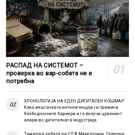
РАСПАД НА СИСТЕМОТ –
проверка во вар-собата не е
потребна
ХРОНОЛОГИЈА НА ЕДЕН ДИГИТАЛЕН КОШМАР:
Како вештачката интелигенција ги премина
безбедносните бариери и го вклучи црвениот
аларм во дигиталната индустрија
Тематска дебата на СДА Македонија: Северна