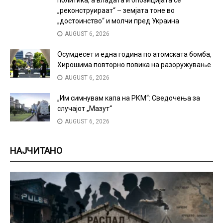
„реконструираат“ – земјата тоне во
„достоинство“ и молчи пред Украина
AUGUST 6, 2026
Осумдесет и една година по атомската бомба,
Хирошима повторно повика на разоружување
AUGUST 6, 2026
„Им симнувам капа на РКМ“: Сведочења за
случајот „Мазут“
AUGUST 6, 2026
НАЈЧИТАНО