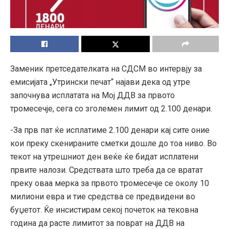
Заменик претседателката на СДСМ во интервју за
емисијата „Утрински печат“ најави дека од утре
започнува исплатата на Мој ДДВ за првото
тромесечје, сега со зголемен лимит од 2.100 денари.
-За прв пат ќе исплатиме 2.100 денари кај сите оние
кои преку скенираните сметки дошле до тоа ниво. Во
текот на утрешниот ден веќе ќе бидат исплатени
првите налози. Средствата што треба да се вратат
преку оваа мерка за првото тромесечје се околу 10
милиони евра и тие средства се предвидени во
буџетот. Ќе инсистирам секој почеток на тековна
година да расте лимитот за поврат на ДДВ на