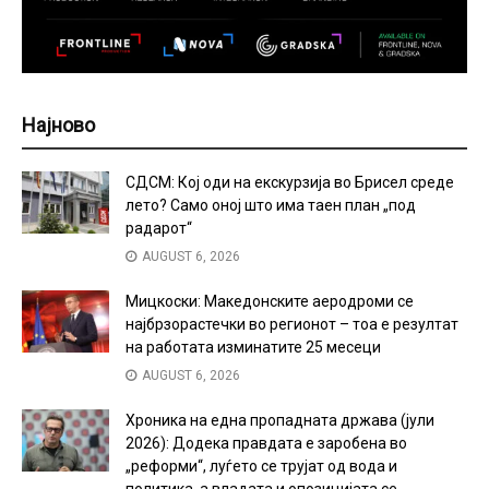
Најново
СДСМ: Кој оди на екскурзија во Брисел среде
лето? Само оној што има таен план „под
радарот“
AUGUST 6, 2026
Мицкоски: Македонските аеродроми се
најбрзорастечки во регионот – тоа е резултат
на работата изминатите 25 месеци
AUGUST 6, 2026
Хроника на една пропадната држава (јули
2026): Додека правдата е заробена во
„реформи“, луѓето се трујат од вода и
политика, а владата и опозицијата се