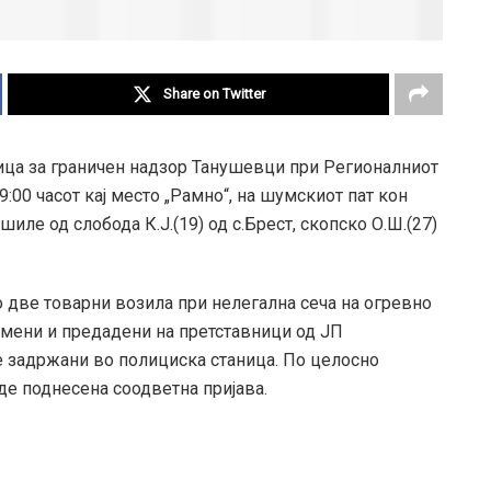
Share on Twitter
ца за граничен надзор Танушевци при Регионалниот
9:00 часот кај место „Рамно“, на шумскиот пат кон
ле од слобода К.Ј.(19) од с.Брест, скопско О.Ш.(27)
 две товарни возила при нелегална сеча на огревно
мени и предадени на претставници од ЈП
е задржани во полициска станица. По целосно
де поднесена соодветна пријава.