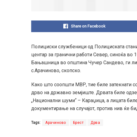
Share on Facebook
Полициски службеници од Полициската стани
центар за гранични работи Север, синоќа во 1
Бањашница во општина Чучер Сандево, ги лиши
с.Арачиново, скопско.
Како што соопшти МВР, тие биле затекнати со
дрво на државно земјиште. Дрвата биле одзе
„Национални шуми“ – Караџица, а лицата бил
документирање на случајот, против нив ќе би
Tags:
Арачиново
Брест
Дрва