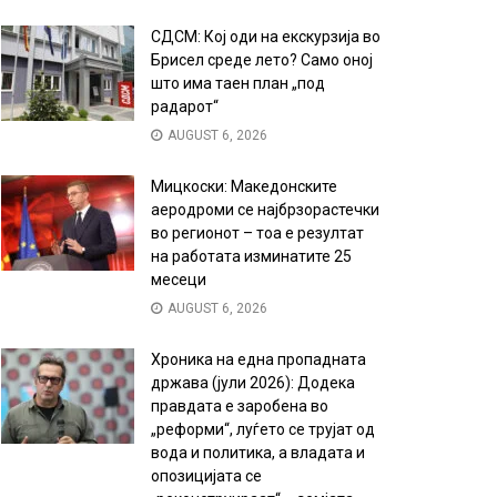
СДСМ: Кој оди на екскурзија во
Брисел среде лето? Само оној
што има таен план „под
радарот“
AUGUST 6, 2026
Мицкоски: Македонските
аеродроми се најбрзорастечки
во регионот – тоа е резултат
на работата изминатите 25
месеци
AUGUST 6, 2026
Хроника на една пропадната
држава (јули 2026): Додека
правдата е заробена во
„реформи“, луѓето се трујат од
вода и политика, а владата и
опозицијата се