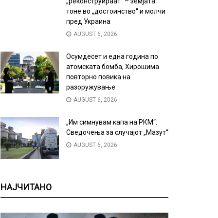
„реконструираат“ – земјата
тоне во „достоинство“ и молчи
пред Украина
AUGUST 6, 2026
Осумдесет и една година по
атомската бомба, Хирошима
повторно повика на
разоружување
AUGUST 6, 2026
„Им симнувам капа на РКМ“:
Сведочења за случајот „Мазут“
AUGUST 6, 2026
НАЈЧИТАНО