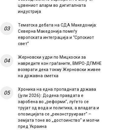
црвениот аларм во дигиталната
индустрија
Тематска дебата на СДА Македонија:
Северна Македонија помеѓу
европската интеграција и “Српскиот
свет”
Жерновски удри по Мицкоски за
навредите кон граѓаните, ВМРО-ДПМНЕ
возврати дека токму Жерновски живее
на државна сметка
Хроника на една пропадната држава
(јули 2026): Додека правдата е
заробена во „реформи“, луѓето се
трујат од вода и политика, а владата и
опозицијата се „реконструираат“ –
земјата тоне во „достоинство“ и молчи
пред Украина