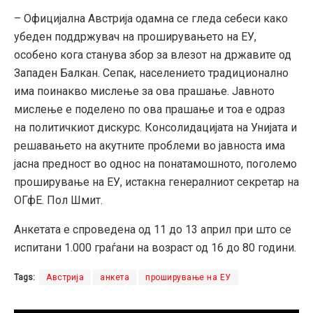
– Официјална Австрија одамна се гледа себеси како
убеден поддржувач на проширувањето на ЕУ,
особено кога станува збор за влезот на државите од
Западен Балкан. Сепак, населението традиционално
има поинакво мислење за ова прашање. Јавното
мислење е поделено по ова прашање и тоа е одраз
на политичкиот дискурс. Консолидацијата на Унијата и
решавањето на акутните проблеми во јавноста има
јасна предност во однос на понатамошното, поголемо
проширување на ЕУ, истакна генералниот секретар на
ОГфЕ. Пол Шмит.
Анкетата е спроведена од 11 до 13 април при што се
испитани 1.000 граѓани на возраст од 16 до 80 години.
Tags:
Австрија
анкета
проширување на ЕУ