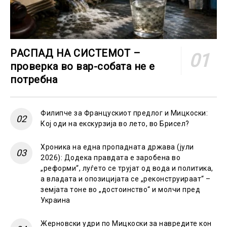
РАСПАД НА СИСТЕМОТ –
проверка во вар-собата не е
потребна
Филипче за Францускиот предлог и Мицкоски:
Кој оди на екскурзија во лето, во Брисел?
Хроника на една пропадната држава (јули
2026): Додека правдата е заробена во
„реформи“, луѓето се трујат од вода и политика,
а владата и опозицијата се „реконструираат“ –
земјата тоне во „достоинство“ и молчи пред
Украина
Жерновски удри по Мицкоски за навредите кон