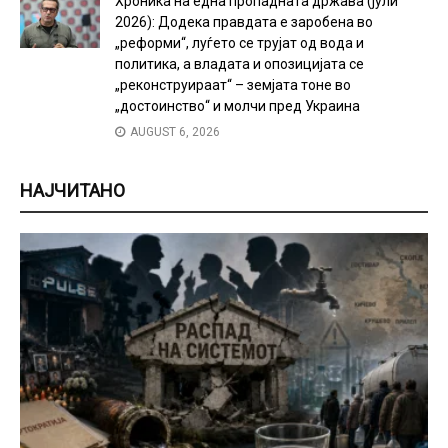
Хроника на една пропадната држава (јули
2026): Додека правдата е заробена во
„реформи“, луѓето се трујат од вода и
политика, а владата и опозицијата се
„реконструираат“ – земјата тоне во
„достоинство“ и молчи пред Украина
AUGUST 6, 2026
НАЈЧИТАНО