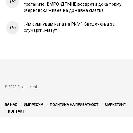
граѓаните, ВМРО-ДПМНЕ возврати дека токму
Жерновски живее на државна сметка
„Им симнувам капа на РКМ“: Сведочења за
случајот „Мазут“
© 2023 Frontline.mk
ЗА НАС
ИМПРЕСУМ
ПОЛИТИКА НА ПРИВАТНОСТ
МАРКЕТИНГ
КОНТАКТ