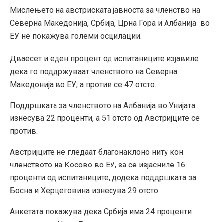
Мислењето на австриската јавноста за членство на
Северна Македонија, Србија, Црна Гора и Албанија во
ЕУ не покажува големи осцилации.
Дваесет и еден процент од испитаниците изјавиле
дека го поддржуваат членството на Северна
Македонија во ЕУ, а против се 47 отсто.
Поддршката за членството на Албанија во Унијата
изнесува 22 проценти, а 51 отсто од Австријците се
против.
Австријците не гледаат благонаклоно ниту кон
членството на Косово во ЕУ, за се изјасниле 16
проценти од испитаниците, додека поддршката за
Босна и Херцеговина изнесува 29 отсто.
Анкетата покажува дека Србија има 24 проценти