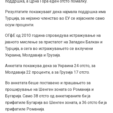
поддршка, а Црна Гора еден отсто помалку.
Резултатите покажуваат дека најмала поддршка има
Турција, за нејзино членство во ЕУ се изјасниле само
осум проценти.
ОГфЕ од 2010 година спроведува истражување на
јавното мислење за пристапот на Западен Балкан и
Турција, а сега во истражувањето се вклучени
Украина, Молдавија и Грузија.
Анкетата покажува дека за Украина 24 отсто, за
Молдавија 22 проценти, а за Грузија 17 отсто.
Во анкетата беше поставено и прашањето за
проширување на Шенген зоната со Романија и
Бугарија. Само 38 отсто од анкетираните би ја
прифатиле Бугарија во Шенген зоната, а 36 отсто би ја
прифатиле Романија.