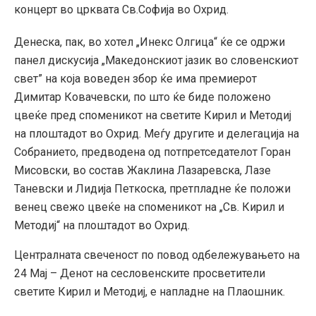
концерт во црквата Св.Софија во Охрид.
Денеска, пак, во хотел „Инекс Олгица“ ќе се одржи
панел дискусија „Македонскиот јазик во словенскиот
свет” на која воведен збор ќе има премиерот
Димитар Ковачевски, по што ќе биде положено
цвеќе пред споменикот на светите Кирил и Методиј
на плоштадот во Охрид. Меѓу другите и делегација на
Собранието, предводена од потпретседателот Горан
Мисовски, во состав Жаклина Лазаревска, Лазе
Таневски и Лидија Петкоска, претпладне ќе положи
венец свежо цвеќе на споменикот на „Св. Кирил и
Методиј“ на плоштадот во Охрид.
Централната свеченост по повод одбележувањето на
24 Мај – Денот на сесловенските просветители
светите Кирил и Методиј, е напладне на Плаошник.