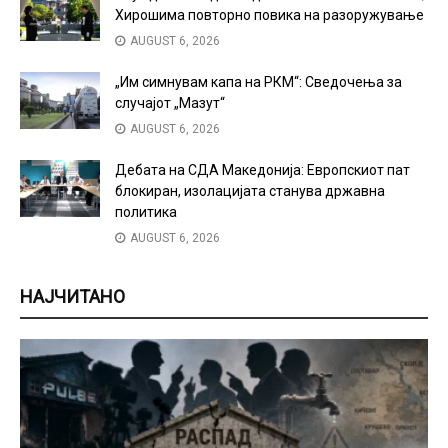
Хирошима повторно повика на разоружување
AUGUST 6, 2026
„Им симнувам капа на РКМ“: Сведочења за
случајот „Мазут“
AUGUST 6, 2026
Дебата на СДА Македонија: Европскиот пат
блокиран, изолацијата станува државна
политика
AUGUST 6, 2026
НАЈЧИТАНО