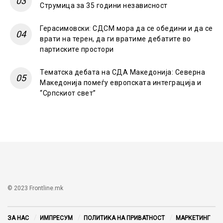
Струмица за 35 години независност
Герасимовски: СДСМ мора да се обедини и да се
врати на терен, да ги вратиме дебатите во
партиските простори
Тематска дебата на СДА Македонија: Северна
Македонија помеѓу европската интеграција и
“Српскиот свет”
© 2023 Frontline.mk
ЗА НАС
ИМПРЕСУМ
ПОЛИТИКА НА ПРИВАТНОСТ
МАРКЕТИНГ