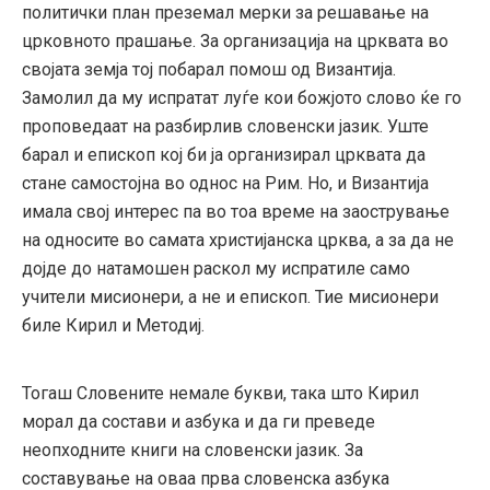
политички план преземал мерки за решавање на
црковното прашање. За организација на црквата во
својата земја тој побарал помош од Византија.
Замолил да му испратат луѓе кои божјото слово ќе го
проповедаат на разбирлив словенски јазик. Уште
барал и епископ кој би ја организирал црквата да
стане самостојна во однос на Рим. Но, и Византија
имала свој интерес па во тоа време на заострување
на односите во самата христијанска црква, а за да не
дојде до натамошен раскол му испратиле само
учители мисионери, а не и епископ. Тие мисионери
биле Кирил и Методиј.
Тогаш Словените немале букви, така што Кирил
морал да состави и азбука и да ги преведе
неопходните книги на словенски јазик. За
составување на оваа прва словенска азбука