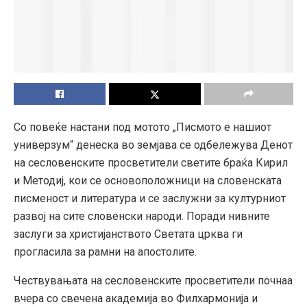
Со повеќе настани под мотото „Писмото е нашиот
универзум“ денеска во земјава се одбележува Денот
на сесловенските просветители светите браќа Кирил
и Методиј, кои се основоположници на словенската
писменост и литература и се заслужни за културниот
развој на сите словенски народи. Поради нивните
заслуги за христијанството Светата црква ги
прогласила за рамни на апостолите.
Чествувањата на сесловенските просветители почнаа
вчера со свечена академија во Филхармонија и