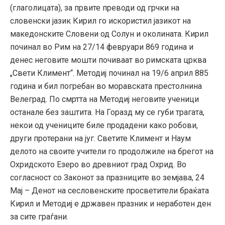
(глаголицата), за првите преводи од грчки на
словенски јазик Кирил го искористил јазикот на
македонските Словени од Солун и околината. Кирил
починал во Рим на 27/14 февруари 869 година и
денес неговите мошти почиваат во римската црква
„Свети Климент“. Методиј починал на 19/6 април 885
година и бил погребан во моравската престолнина
Велеград. По смртта на Методиј неговите ученици
останале без заштита. На Горазд му се губи трагата,
некои од учениците биле продадени како робови,
други протерани на југ. Светите Климент и Наум
делото на своите учители го продолжиле на брегот на
Охридското Езеро во древниот град Охрид. Во
согласност со Законот за празниците во земјава, 24
Мај – Денот на сесловенските просветители браќата
Кирил и Методиј е државен празник и неработен ден
за сите граѓани.