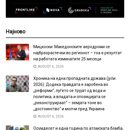
Најново
Мицкоски: Македонските аеродроми се
најбрзорастечки во регионот – тоа е резултат
на работата изминатите 25 месеци
AUGUST 6, 2026
Хроника на една пропадната држава (јули
2026): Додека правдата е заробена во
„реформи“, луѓето се трујат од вода и
политика, а владата и опозицијата се
„реконструираат“ – земјата тоне во
„достоинство“ и молчи пред Украина
AUGUST 6, 2026
Осумдесет и една година по атомската бомба,