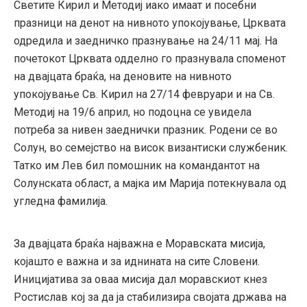
Светите Кирил и Методиј иако имаат и посебни
празници на денот на нивното упокојување, Црквата
одредила и заедничко празнување на 24/11 мај. На
почетокот Црквата одделно го празнувала споменот
на двајцата браќа, на деновите на нивното
упокојување Св. Кирил на 27/14 февруари и на Св.
Методиј на 19/6 април, но подоцна се увидела
потреба за нивен заеднички празник. Родени се во
Солун, во семејство на висок византиски службеник.
Татко им Лев бил помошник на командантот на
Солунската област, а мајка им Марија потекнувала од
угледна фамилија.
За двајцата браќа најважна е Моравската мисија,
којашто е важна и за иднината на сите Словени.
Иницијатива за оваа мисија дал моравскиот кнез
Ростислав кој за да ја стабилизира својата држава на