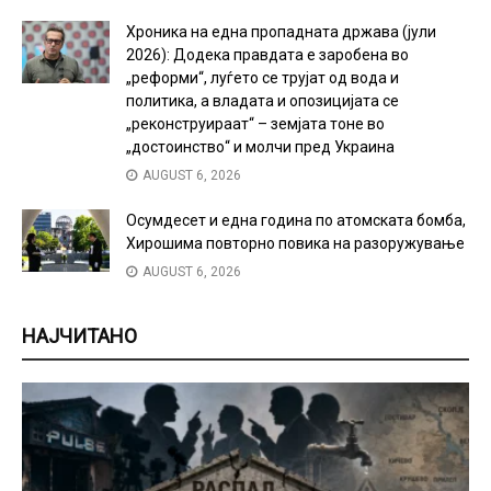
Хроника на една пропадната држава (јули
2026): Додека правдата е заробена во
„реформи“, луѓето се трујат од вода и
политика, а владата и опозицијата се
„реконструираат“ – земјата тоне во
„достоинство“ и молчи пред Украина
AUGUST 6, 2026
Осумдесет и една година по атомската бомба,
Хирошима повторно повика на разоружување
AUGUST 6, 2026
НАЈЧИТАНО