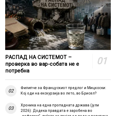
РАСПАД НА СИСТЕМОТ –
проверка во вар-собата не е
потребна
Филипче за Францускиот предлог и Мицкоски:
Кој оди на екскурзија во лето, во Брисел?
Хроника на една пропадната држава (јули
2026): Додека правдата е заробена во
„реформи“, луѓето се трујат од вода и политика,