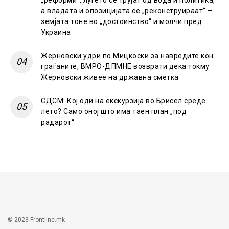
а владата и опозицијата се „реконструираат“ –
земјата тоне во „достоинство“ и молчи пред
Украина
Жерновски удри по Мицкоски за навредите кон
граѓаните, ВМРО-ДПМНЕ возврати дека токму
Жерновски живее на државна сметка
СДСМ: Кој оди на екскурзија во Брисел среде
лето? Само оној што има таен план „под
радарот“
© 2023 Frontline.mk