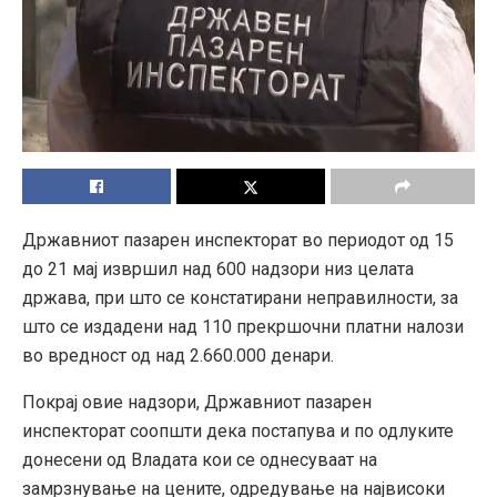
Државниот пазарен инспекторат во периодот од 15
до 21 мај извршил над 600 надзори низ целата
држава, при што се констатирани неправилности, за
што се издадени над 110 прекршочни платни налози
во вредност од над 2.660.000 денари.
Покрај овие надзори, Државниот пазарен
инспекторат соопшти дека постапува и по одлуките
донесени од Владата кои се однесуваат на
замрзнување на цените, одредување на највисоки