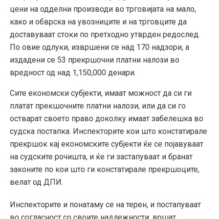
цени на одделни производи во трговијата на мало,
како и обврска на увозниците и на трговците да
доставуваат стоки по претходно утврден редослед.
По овие одлуки, извршени се над 170 надзори, а
издадени се 53 прекршочни платни налози во
вредност од над 1,150,000 денари.
Сите економски субјекти, имаат можност да си ги
платат прекшочните платни налози, или да си го
остварат своето право доколку имаат забелешка во
судска постапка. Инспекторите кои што констатирале
прекршок кај економските субјекти ќе се појавуваат
на судските рочишта, и ќе ги застапуваат и бранат
законите по кои што ги констатирале прекршоците,
велат од ДПИ.
Инспекторите и понатаму се на терен, и постапуваат
во согласност со своите надлежности, вршат