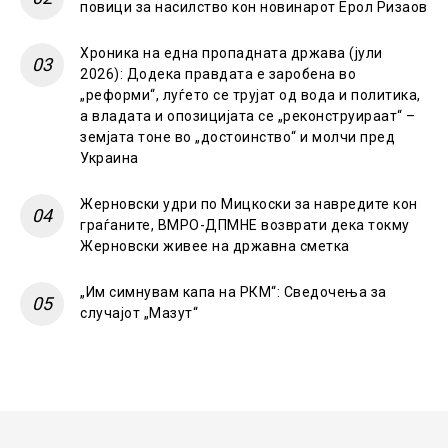
повици за насилство кон новинарот Ерол Ризаов
Хроника на една пропадната држава (јули
2026): Додека правдата е заробена во
„реформи“, луѓето се трујат од вода и политика,
а владата и опозицијата се „реконструираат“ –
земјата тоне во „достоинство“ и молчи пред
Украина
Жерновски удри по Мицкоски за навредите кон
граѓаните, ВМРО-ДПМНЕ возврати дека токму
Жерновски живее на државна сметка
„Им симнувам капа на РКМ“: Сведочења за
случајот „Мазут“