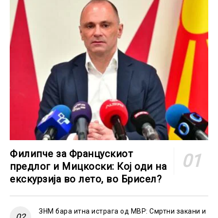
Филипче за Францускиот
предлог и Мицкоски: Кој оди на
екскурзија во лето, во Брисел?
ЗНМ бара итна истрага од МВР: Смртни закани и