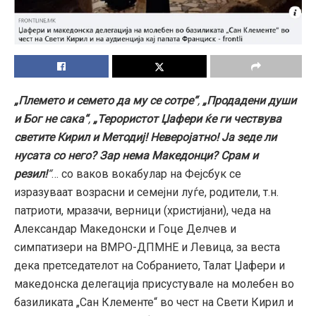
„Племето и семето да му се сотре“
,
„Продадени души
и Бог не сака“
,
„Терористот Џафери ќе ги чествува
светите Кирил и Методиј! Неверојатно! Ја зеде ли
нусата со него? Зар нема Македонци? Срам и
резил!
“
… со ваков вокабулар на Фејсбук се
изразуваат возрасни и семејни луѓе, родители, т.н.
патриоти, мразачи, верници (христијани), чеда на
Александар Македонски и Гоце Делчев и
симпатизери на ВМРО-ДПМНЕ и Левица, за веста
дека претседателот на Собранието, Талат Џафери и
македонска делегација присустувале на молебен во
базиликата „Сан Клементе“ во чест на Свети Кирил и