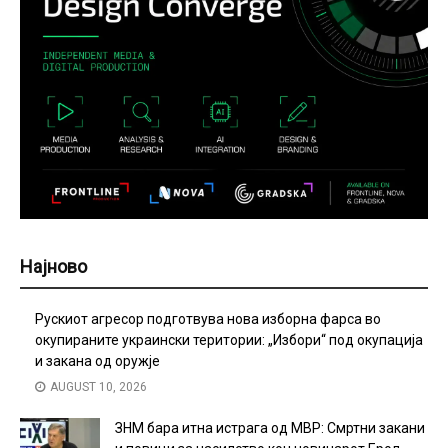
Најново
Рускиот агресор подготвува нова изборна фарса во
окупираните украински територии: „Избори“ под окупација
и закана од оружје
AUGUST 10, 2026
ЗНМ бара итна истрага од МВР: Смртни закани