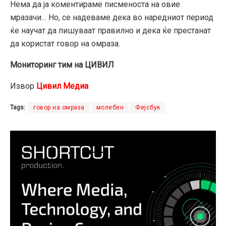
Нема да ја коментираме писменоста на овие
мразачи… Но, се надеваме дека во наредниот период
ќе научат да пишуваат правилно и дека ќе престанат
да користат говор на омраза.
Мониторинг тим на ЦИВИЛ
Извор
Цивил Медиа
Tags:
говор на омраза
молебен
Фејсбук