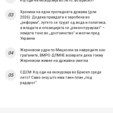
Кој оди на екскурзија во лето, во Брисел?
Хроника на една пропадната држава (јули
2026): Додека правдата е заробена во
„реформи“, луѓето се трујат од вода и политика,
а владата и опозицијата се „реконструираат“ –
земјата тоне во „достоинство“ и молчи пред
Украина
Жерновски удри по Мицкоски за навредите кон
граѓаните, ВМРО-ДПМНЕ возврати дека токму
Жерновски живее на државна сметка
СДСМ: Кој оди на екскурзија во Брисел среде
лето? Само оној што има таен план „под
радарот“