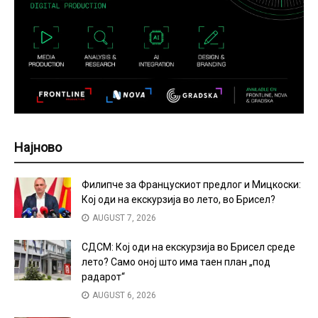
Најново
Филипче за Францускиот предлог и Мицкоски:
Кој оди на екскурзија во лето, во Брисел?
AUGUST 7, 2026
СДСМ: Кој оди на екскурзија во Брисел среде
лето? Само оној што има таен план „под
радарот“
AUGUST 6, 2026