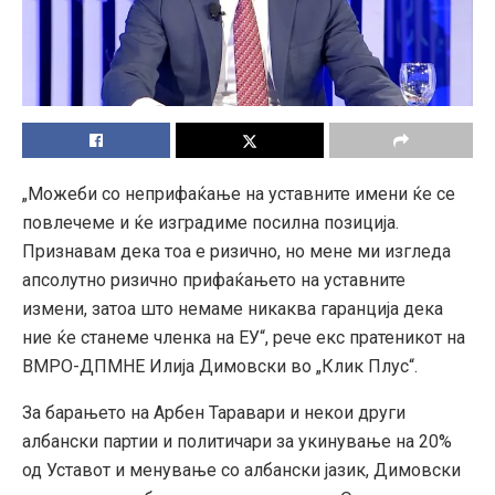
„Можеби со неприфаќање на уставните имени ќе се
повлечеме и ќе изградиме посилна позиција.
Признавам дека тоа е ризично, но мене ми изгледа
апсолутно ризично прифаќањето на уставните
измени, затоа што немаме никаква гаранција дека
ние ќе станеме членка на ЕУ“, рече екс пратеникот на
ВМРО-ДПМНЕ Илија Димовски во „Клик Плус“.
За барањето на Арбен Таравари и некои други
албански партии и политичари за укинување на 20%
од Уставот и менување со албански јазик, Димовски