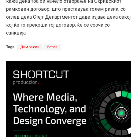
кажа дека тоа би начело отворање на Охридскиот
рамковен договор, што преставува голем ризик, со
оглед дека Стејт Департментот даде изјава дека секој
кој ќе го прекрши тој договор, ќе се соочи со
санкција.
Tags:
Димовски
Устав