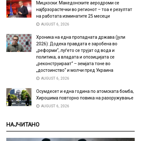
Мицкоски: Македонските аеродроми се
најбрзорастечки во регионот – тоа е резултат
на работата изминатите 25 месеци
AUGUST 6, 2026
Хроника на една пропадната држава (јули
2026): Додека правдата е заробена во
„реформи“, луѓето се трујат од вода и
политика, а владата и опозицијата се
„реконструираат“ – земјата тоне во
„достоинство“ и молчи пред Украина
AUGUST 6, 2026
Осумдесет и една година по атомската бомба,
Хирошима повторно повика на разоружување
AUGUST 6, 2026
НАЈЧИТАНО