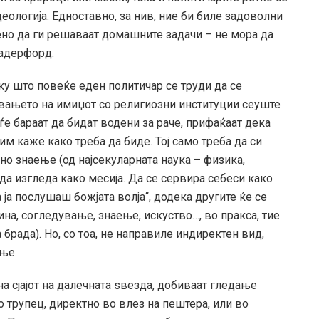
деологија. Едноставно, за нив, ние би биле задоволни
ено да ги решаваат домашните задачи – не мора да
Радерфорд.
ку што повеќе еден политичар се труди да се
увањето на имиџот со религиозни институции сеуште
луѓе бараат да бидат водени за раче, прифаќаат дека
им каже како треба да биде. Тој само треба да си
но знаење (од најсекуларната наука – физика,
да изгледа како месија. Да се сервира себеси како
 ја послушаш божјата волја“, додека другите ќе се
ина, согледување, знаење, искуство…, во пракса, тие
а брада). Но, со тоа, не направиле индиректен вид,
ање.
а сјајот на далечната ѕвезда, добиваат гледање
о трупец, директно во влез на пештера, или во