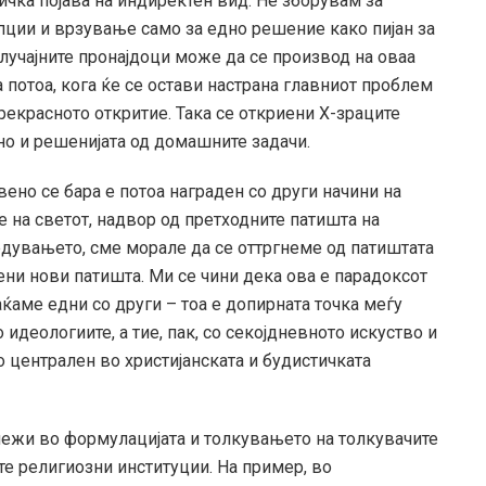
тичка појава на индиректен вид. Не зборувам за
пции и врзување само за едно решение како пијан за
случајните пронајдоци може да се производ на оваа
 потоа, кога ќе се остави настрана главниот проблем
прекрасното откритие. Така се откриени Х-зраците
, но и решенијата од домашните задачи.
вено се бара е потоа награден со други начини на
 на светот, надвор од претходните патишта на
едувањето, сме морале да се оттргнеме од патиштата
орени нови патишта. Ми се чини дека ова е парадоксот
фаќаме едни со други – тоа е допирната точка меѓу
 идеологиите, а тие, пак, со секојдневното искуство и
централен во христијанската и будистичката
лежи во формулацијата и толкувањето на толкувачите
те религиозни институции. На пример, во