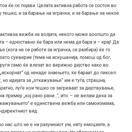
тоа ќе се појави. Целата активна работа се состои во
у тешко, и за барање на играчки, и за барање на некое
 активна вежба на волјата, некого може воопшто да
та – едноставно ќе бара или нема да бара и – крај! Да
 (кога не се работи за играчка, се разбира) ќе го
своето суеверие (тема на искушенија, помош од бог,
други само ќе влезат во верижно дејство како во
 „искорнат“ од некаде знаењето, ќе бараат до пиксел
т, но идејата за „откажување“ им е туѓа, страшна,
ратно, луѓе кои тешко се загреваат за дејствување,
а пример „кој рано рани…“, итн. – не велам дека за
ткажувањето“ е единствена вежба или самоизмама,
индиректниот вид.
 нас што не е ни разумниот ум, ниту емоциите, а