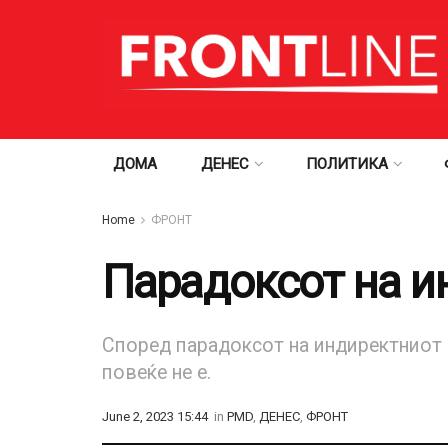
ДОМА
ДЕНЕС
ПОЛИТИКА
Home
ФРОНТ
Парадоксот на и
Според парадоксот на индиректниот в
повеќе не е.
June 2, 2023 15:44
in
PMD
,
ДЕНЕС
,
ФРОНТ