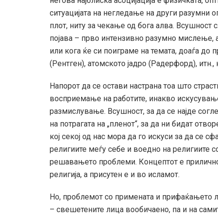
негова најблиска асоцијација е физичката, оп
ситуацијата на негледање на други разумни о
плот, ниту за чекање од бога алва. Всушност 
појава – прво интензивно разумно мислење, а
или кога ќе си поиграме на темата, доаѓа до 
(Рентген), атомското јадро (Радерфорд), итн.
Напорот да се остави настрана тоа што страст
восприемање на работите, инакво искусување
размислување. Всушност, за да се најде согл
на потрагата на „пленот“, за да ни бидат отв
кој секој од нас мора да го искуси за да се с
религиите меѓу себе и воедно на религиите со
решавањето проблеми. Концептот е прилично 
религија, а присутен е и во исламот.
Но, проблемот со примената и прифаќањето 
– свешетените лица вообичаено, па и на сами