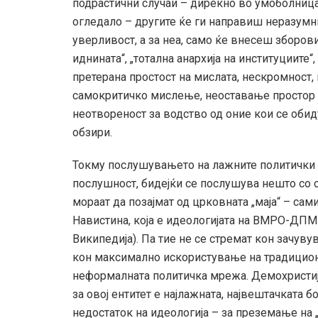
подрастични случаи – дирекно во умоболниц
огледало – другите ќе ги направиш неразумн
уверливост, а за неа, само ќе внесеш зборови
иднината“, „тотална анархија на институциите“
претерана простост на мислата, нескромност
самокритичко мислење, неоставање простор з
неотвореност за водство од оние кои се обид
обзири.
Токму послушувањето на лажните политички
послушност, бидејќи се послушува нешто со с
мораат да позајмат од црковната „маја“ – сам
Навистина, која е идеологијата на ВМРО-ДП
Википедија). Па тие не се стремат кон зачув
кон максимално искористување на традиционал
неформалната политичка мрежа. Демохристијан
за овој ентитет е најлажната, највештачката б
недостаток на идеологија – за преземање на