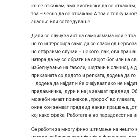
ќе се откажам, ама вистински да се откажам, 
тоа – чесно да се откажам. А тоа е толку мног
знаење или согледување.
Дали се случува акт на самоизмама или е тоа
не го интересира само да се спаси од нервоза
не отфрлиме случаи – некого, пак, ова прашање
натера да му се обрати на својот бог или на 
избегнување на ѓаволи, шејтани и слично), а 
приказната со дедото и репката, додека да го
– додека да најдат и ќе очајуваат ако не најда
предавничка, дури и не ја земаат предвид. Об
можеби имаат поинаков „пророк“ во главата, н
оние кои земаат предвид вакви прашања, „о
кој како сфаќа. Работата е во парадоксот на 
Се работи за многу фино штимање на нешто во