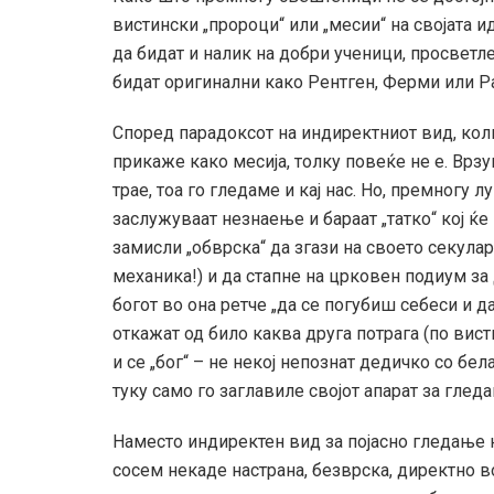
вистински „пророци“ или „месии“ на својата и
да бидат и налик на добри ученици, просветл
бидат оригинални како Рентген, Ферми или 
Според парадоксот на индиректниот вид, кол
прикаже како месија, толку повеќе не е. Врз
трае, тоа го гледаме и кај нас. Но, премногу 
заслужуваат незнаење и бараат „татко“ кој ќе 
замисли „обврска“ да згази на своето секулар
механика!) и да стапне на црковен подиум за 
богот во она ретче „да се погубиш себеси и да
откажат од било каква друга потрага (по вист
и се „бог“ – не некој непознат дедичко со бел
туку само го заглавиле својот апарат за глед
Наместо индиректен вид за појасно гледање н
сосем некаде настрана, безврска, директно в