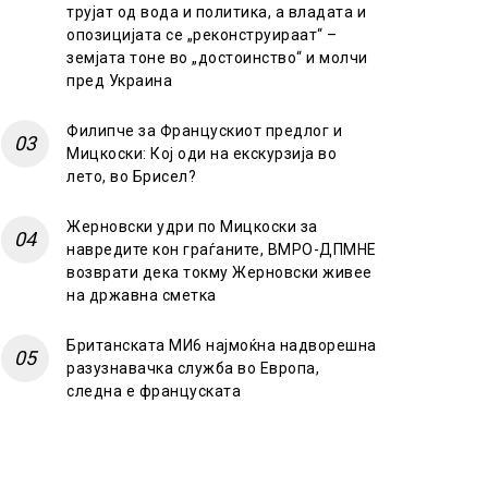
трујат од вода и политика, а владата и
опозицијата се „реконструираат“ –
земјата тоне во „достоинство“ и молчи
пред Украина
Филипче за Францускиот предлог и
Мицкоски: Кој оди на екскурзија во
лето, во Брисел?
Жерновски удри по Мицкоски за
навредите кон граѓаните, ВМРО-ДПМНЕ
возврати дека токму Жерновски живее
на државна сметка
Британската МИ6 најмоќна надворешна
разузнавачка служба во Европа,
следна е француската