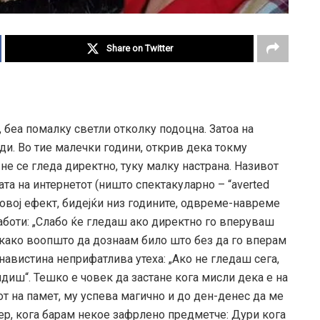
Share on Twitter
, беа помалку светли отколку подоцна. Затоа на
ди. Во тие малечки години, открив дека токму
не се гледа директно, туку малку настрана. Називот
ата на интернетот (ништо спектакуларно – “averted
а овој ефект, бидејќи низ годините, одвреме-навреме
работи: „Слабо ќе гледаш ако директно го вперуваш
, како воопшто да дознаам било што без да го вперам
авистина неприфатлива утеха: „Ако не гледаш сега,
идиш“. Тешко е човек да застане кога мисли дека е на
чот на памет, му успева магично и до ден-денес да ме
мер, кога барам некое зафрлено предметче: Дури кога