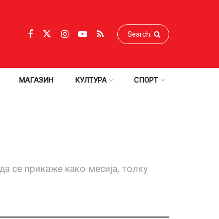
МАГАЗИН
КУЛТУРА
СПОРТ
а се прикаже како месија, толку