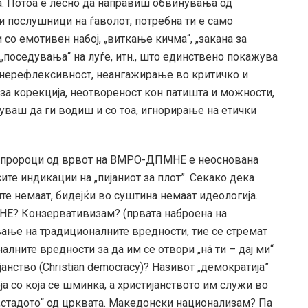
а. Потоа е лесно да направиш обвинувања од
и послушници на ѓаволот, потребна ти е само
 со емотивен набој, „виткање кичма“, „закана за
, „поседувања“ на луѓе, итн., што единствено покажува
, нерефлексивност, неангажирање во критичко и
а корекција, неотвореност кон патишта и можности,
уваш да ги водиш и со тоа, игнорирање на етички
 пророци од врвот на ВМРО-ДПМНЕ е неоснована
ите индикации на „пијаниот за плот”. Секако дека
ите немаат, бидејќи во суштина немаат идеологија.
МНЕ? Конзервативизам? (првата наброена на
ување на традиционалните вредности, тие се стремат
ните вредности за да им се отвори „нá ти – дај ми“
ство (Christian democracy)? Називот „демократија”
оја со која се шминка, а христијанството им служи во
 „стадото“ од црквата. Македонски национализам? Па