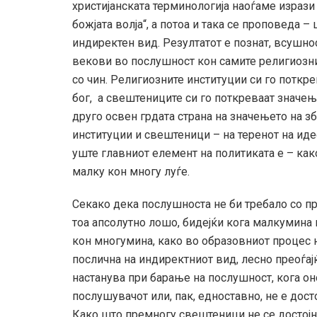
христијанската терминологија наоѓаме изрази
божјата волја“, а потоа и така се проповеда
индиректен вид. Резултатот е познат, всушн
векови во послушност кон самите религиозни
со чин. Религиозните институции си го поткр
бог, а свештениците си го поткреваат значе
друго освен грдата страна на значењето на з
институции и свештеници – на теренот на идео
уште главниот елемент на политиката е – как
малку кон многу луѓе.
Секако дека послушноста не би требало со п
тоа апсолутно лошо, бидејќи кога малкумина 
кон многумина, како во образовниот процес 
послична на индиректниот вид, лесно преоѓа
настанува при барање на послушност, кога оно
послушувачот или, пак, едноставно, не е дост
Како што премногу свештеници не се достојни