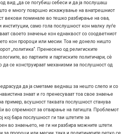
 од вид „да се погубиш себеси и да ја послушаш
 – што е многу површно искажување на внатрешниот
ост векови поминале во тешко разбирање на ова,
 институции, само гола послушност кон малку луѓе
еваат своето значење кон еднаквост со соодветниот
њето кон пророци или месии. Тоа не донело ништо
борот „политика“. Пренесено од религиските
логиите, во партиите и партиските политичари, сѐ
о да се конструираат механизми за послушност од
редрасуда да ја сметаме веднаш за нешто слепо и со
навистина знаат и го пренесуваат тоа свое знаење
на пример, всушност таквата послушност станува
јќи во спремност за отварање на патишта. Проблемот
ј кој бара послушност ги таи штетите за
оен во знаењето, не ги ни разбира можните штети.
 за пророци или месии, така и политичарите ретко се