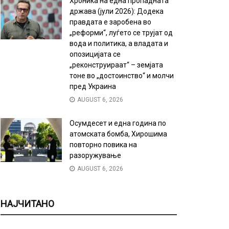
Хроника на една пропадната
држава (јули 2026): Додека
правдата е заробена во
„реформи“, луѓето се трујат од
вода и политика, а владата и
опозицијата се
„реконструираат“ – земјата
тоне во „достоинство“ и молчи
пред Украина
AUGUST 6, 2026
Осумдесет и една година по
атомската бомба, Хирошима
повторно повика на
разоружување
AUGUST 6, 2026
НАЈЧИТАНО