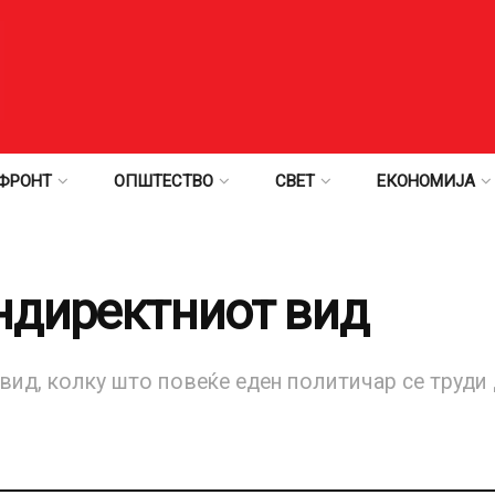
ФРОНТ
ОПШТЕСТВО
СВЕТ
ЕКОНОМИЈА
ндиректниот вид
ид, колку што повеќе еден политичар се труди д