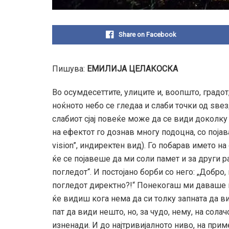
Share on Facebook
Пишува:
ЕМИЛИЈА ЦЕЛАКОСКА
Во осумдесеттите, улиците и, воопшто, градот
ноќното небо се гледаа и слаби точки од ѕвез
слабиот сјај повеќе може да се види доколку 
на ефектот го дознав многу подоцна, со појав
vision”, индиректен вид). Го побарав името н
ќе се појавеше да ми соли памет и за други 
погледот“. И постојано борби со него: „Добро
погледот директно?!“ Понекогаш ми даваше н
ќе видиш кога нема да си толку запната да в
пат да види нешто, но, за чудо, нему, на сола
изненади. И до најтривијалното ниво, на при