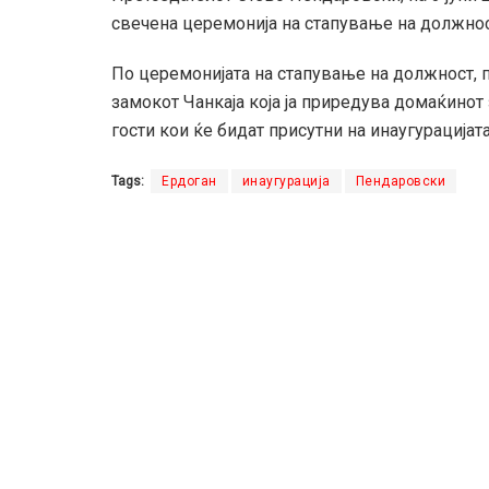
свечена церемонија на стапување на должност
По церемонијата на стапување на должност, 
замокот Чанкаја која ја приредува домаќинот
гости кои ќе бидат присутни на инаугурацијат
Tags:
Ердоган
инаугурација
Пендаровски