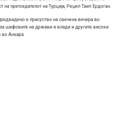
 на претседателот на Турција, Реџеп Таип Ердоган.
предвидено е присуство на свечена вечера во
 за шефовите на држави и влади и другите високи
а во Анкара.