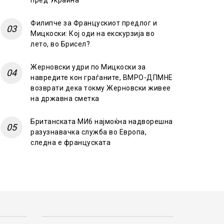
пред Украина
Филипче за Францускиот предлог и
Мицкоски: Кој оди на екскурзија во
лето, во Брисел?
Жерновски удри по Мицкоски за
навредите кон граѓаните, ВМРО-ДПМНЕ
возврати дека токму Жерновски живее
на државна сметка
Британската МИ6 најмоќна надворешна
разузнавачка служба во Европа,
следна е француската