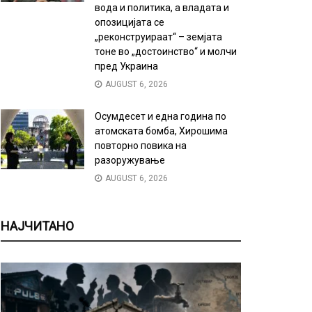
вода и политика, а владата и
опозицијата се
„реконструираат“ – земјата
тоне во „достоинство“ и молчи
пред Украина
AUGUST 6, 2026
Осумдесет и една година по
атомската бомба, Хирошима
повторно повика на
разоружување
AUGUST 6, 2026
НАЈЧИТАНО