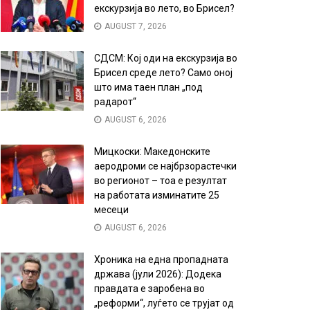
екскурзија во лето, во Брисел?
AUGUST 7, 2026
СДСМ: Кој оди на екскурзија во
Брисел среде лето? Само оној
што има таен план „под
радарот“
AUGUST 6, 2026
Мицкоски: Македонските
аеродроми се најбрзорастечки
во регионот – тоа е резултат
на работата изминатите 25
месеци
AUGUST 6, 2026
Хроника на една пропадната
држава (јули 2026): Додека
правдата е заробена во
„реформи“, луѓето се трујат од