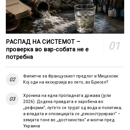
РАСПАД НА СИСТЕМОТ –
проверка во вар-собата не е
потребна
Филипче за Францускиот предлог и Мицкоски:
Кој оди на екскурзија во лето, во Брисел?
Хроника на една пропадната држава (јули
2026): Додека правдата е заробена во
„реформи“, луѓето се трујат од вода и политика,
а владата и опозицијата се „реконструираат“ –
земјата тоне во „достоинство“ и молчи пред
Украина