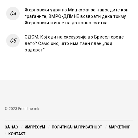
Жерновски удри по Мицкоски за навредите кон
граѓаните, ВМРО-ДПМНЕ возврати дека токму
Жерновски живее на државна сметка
СДСМ: Кој оди на екскурзија во Брисел среде
лето? Само оној што има таен план „под
радарот“
© 2023 Frontline.mk
ЗА НАС
ИМПРЕСУМ
ПОЛИТИКА НА ПРИВАТНОСТ
МАРКЕТИНГ
КОНТАКТ