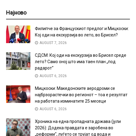
Најново
Филипче за Францускиот предлог и Мицкоски:
Кој оди на екскурзија во лето, во Брисел?
AUGUST 7, 2026
СДСМ: Кој оди на екскурзија во Брисел среде
лето? Само оној што има таен план „под
радарот“
AUGUST 6, 2026
Мицкоски: Македонските аеродроми се
најбрзорастечки во регионот – тоа е резултат
на работата изминатите 25 месеци
AUGUST 6, 2026
Хроника на една пропадната држава (јули
2026): Додека правдата е заробена во
„реформи“, луѓето се трујат од вода и