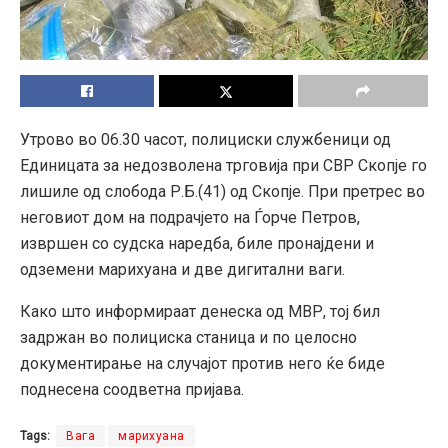
Утрово во 06.30 часот, полициски службеници од
Единицата за недозволена трговија при СВР Скопје го
лишиле од слобода Р.Б.(41) од Скопје. При претрес во
неговиот дом на подрачјето на Ѓорче Петров,
извршен со судска наредба, биле пронајдени и
одземени марихуана и две дигитални ваги.
Како што информираат денеска од МВР, тој бил
задржан во полициска станица и по целосно
документирање на случајот против него ќе биде
поднесена соодветна пријава.
Tags:
Вага
марихуана