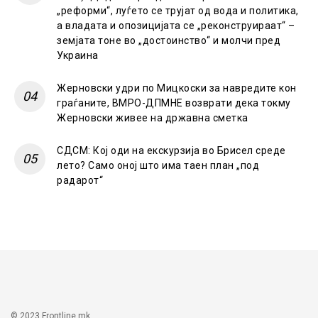
„реформи“, луѓето се трујат од вода и политика,
а владата и опозицијата се „реконструираат“ –
земјата тоне во „достоинство“ и молчи пред
Украина
Жерновски удри по Мицкоски за навредите кон
граѓаните, ВМРО-ДПМНЕ возврати дека токму
Жерновски живее на државна сметка
СДСМ: Кој оди на екскурзија во Брисел среде
лето? Само оној што има таен план „под
радарот“
© 2023 Frontline.mk