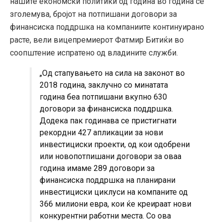
нашите економски политики од година во година се
зголемува, бројот на потпишани договори за
финансиска поддршка на компаниите континуирано
расте, вели вицепремиерот Фатмир Битиќи во
соопштение испратено од владините служби.
„Од стапувањето на сила на законот во
2018 година, заклучно со минатата
година беа потпишани вкупно 630
договори за финансиска поддршка.
Додека пак годинава се пристигнати
рекордни 427 апликации за нови
инвестициски проекти, од кои одобрени
или новопотпишани договори за оваа
година имаме 289 договори за
финансиска поддршка на планирани
инвестициски циклуси на компаните од
366 милиони евра, кои ќе креираат нови
конкурентни работни места. Со ова