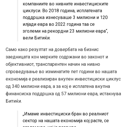
компаниите во нивните инвестициските
циклуси. Во 2018 година, исплатената
поддршка изнесуваше 3 милиони и 120
илјади евра во 2022 година таа се
зголеми на рекордни 23 милиони евра“,
вели Битиќи.
Само како резултат на довербата на бизнис
заедницата кон мерките содржани во законот и
објективниот, транспарентен начин на нивно
спроведување во изминатите пет години во нашата
економија е реализиран вкупен инвестициски циклус
од 340 милиони евра, а за кој е исплатена вкупна
финансиска поддршка од 57 милиони евра, истакнува
Битиќи.
„Имаме инвестициски бран во реалниот
сектор на нашата економија кој расте, се