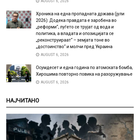
AUGUST 6, 2026
Хроника на една пропадната држава (јули
2026): Додека правдата е заробена во
„реформи“, луѓето се трујат од вода и
политика, а владата и опозицијата се
„реконструираат“ – земјата тоне во
„достоинство“ и молчи пред Украина
AUGUST 6, 2026
Осумдесет и една година по атомската бомба,
Хирошима повторно повика на разоружување
AUGUST 6, 2026
НАЈЧИТАНО