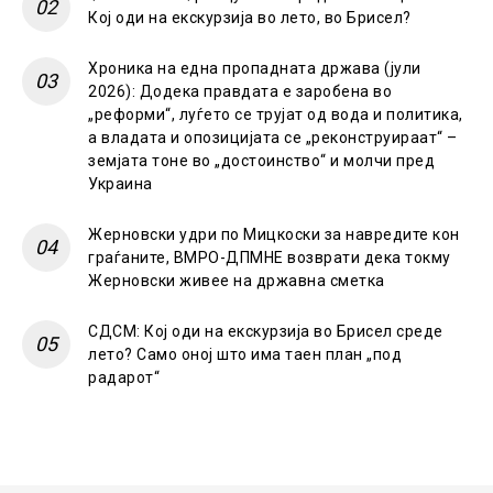
Кој оди на екскурзија во лето, во Брисел?
Хроника на една пропадната држава (јули
2026): Додека правдата е заробена во
„реформи“, луѓето се трујат од вода и политика,
а владата и опозицијата се „реконструираат“ –
земјата тоне во „достоинство“ и молчи пред
Украина
Жерновски удри по Мицкоски за навредите кон
граѓаните, ВМРО-ДПМНЕ возврати дека токму
Жерновски живее на државна сметка
СДСМ: Кој оди на екскурзија во Брисел среде
лето? Само оној што има таен план „под
радарот“