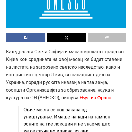
Катедралата Света Софија и манастирската зграда во
Кијив кон средината на овој месец ќе бидат ставени
на листата на загрозено светско наследство, како и
историскиот центар Лвив, во западниот дел на
Украина, поради руската инвазија на таа земја,
соопшти Организацијата за образование, наука и
култура на ОН (УНЕСКО), пишува
Њуз ин Франс
.
Овие места се под закана од
уништување. Имаше напади на тампон
зоните на тие локации и не знаеме што
ќе се случи во иднина, изјави