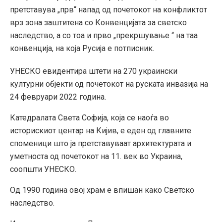
претставува „прв“ напад од почетокот на конфликтот
врз зона заштитена со Конвенцијата за светско
наследство, а со тоа и прво „прекршување “ на таа
конвенција, на која Русија е потписник.
УНЕСКО евидентира штети на 270 украински
културни објекти од почетокот на руската инвазија на
24 февруари 2022 година.
Катедралата Света Софија, која се наоѓа во
историскиот центар на Кијив, е еден од главните
споменици што ја претставуваат архитектурата и
уметноста од почетокот на 11. век во Украина,
соопшти УНЕСКО.
Од 1990 година овој храм е впишан како Светско
наследство.