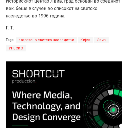
Историскиот центар Лвив, град основан во средниот
век, беше вклучен во списокот на светско
наследство во 1996 година.
Г. Т.
Tags:
загрозено светско наследство
Кијив
Лвив
УНЕСКО