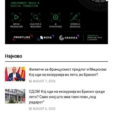
Најново
Филипче за Францускиот предлог и Мицкоски:
Кој оди на екскурзија во лето, во Брисел?
AUGUST 7, 2026
СДСМ: Кој оди на екскурзија во Брисел среде
лето? Само оној што има таен план „под
радарот“
AUGUST 6, 2026