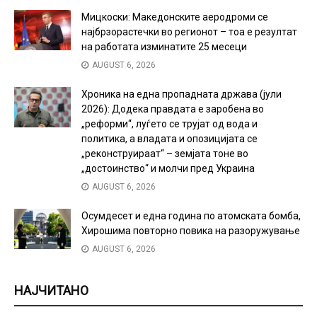
Мицкоски: Македонските аеродроми се
најбрзорастечки во регионот – тоа е резултат
на работата изминатите 25 месеци
AUGUST 6, 2026
Хроника на една пропадната држава (јули
2026): Додека правдата е заробена во
„реформи“, луѓето се трујат од вода и
политика, а владата и опозицијата се
„реконструираат“ – земјата тоне во
„достоинство“ и молчи пред Украина
AUGUST 6, 2026
Осумдесет и една година по атомската бомба,
Хирошима повторно повика на разоружување
AUGUST 6, 2026
НАЈЧИТАНО