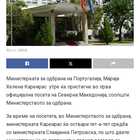
Фото: МИА
Министерката за одбрана на Португалија, Марија
Хелена Кареирас утре ќе пристигне во прва
официјална посета на Северна Македонија, соопшти
Министерството за одбрана.
За време на посетата, во Министерството за одбрана,
министерката Кареирас ќе оствари тет-а-тет средба
со министерката Славјанка Петровска, по што двете