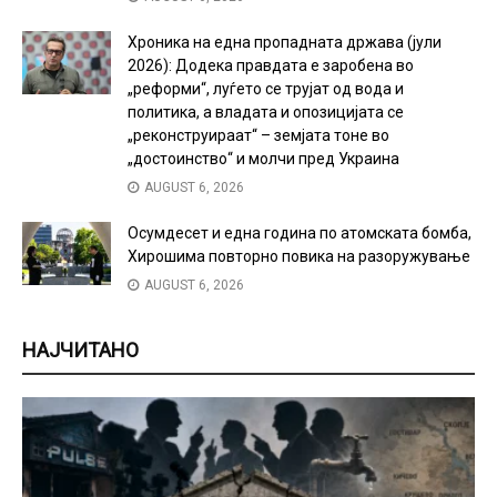
Хроника на една пропадната држава (јули
2026): Додека правдата е заробена во
„реформи“, луѓето се трујат од вода и
политика, а владата и опозицијата се
„реконструираат“ – земјата тоне во
„достоинство“ и молчи пред Украина
AUGUST 6, 2026
Осумдесет и една година по атомската бомба,
Хирошима повторно повика на разоружување
AUGUST 6, 2026
НАЈЧИТАНО