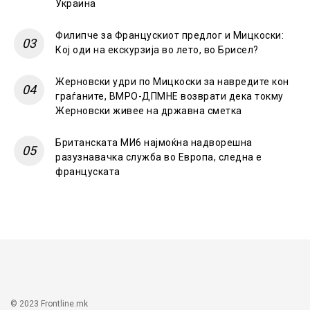
Украина
Филипче за Францускиот предлог и Мицкоски:
Кој оди на екскурзија во лето, во Брисел?
Жерновски удри по Мицкоски за навредите кон
граѓаните, ВМРО-ДПМНЕ возврати дека токму
Жерновски живее на државна сметка
Британската МИ6 најмоќна надворешна
разузнавачка служба во Европа, следна е
француската
© 2023 Frontline.mk