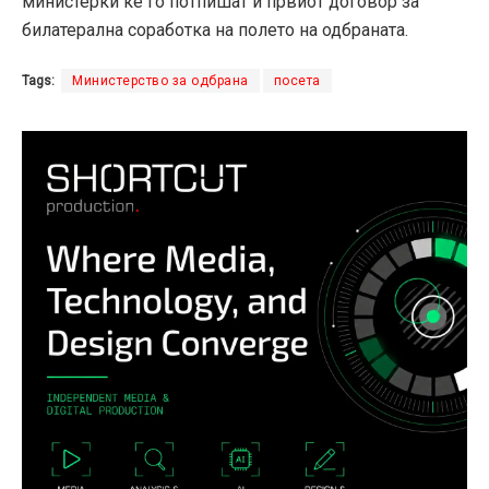
министерки ќе го потпишат и првиот договор за
билатерална соработка на полето на одбраната.
Tags:
Министерство за одбрана
посета