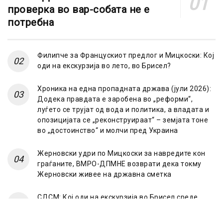
проверка во вар-собата не е
потребна
Филипче за Францускиот предлог и Мицкоски: Кој
оди на екскурзија во лето, во Брисел?
Хроника на една пропадната држава (јули 2026):
Додека правдата е заробена во „реформи“,
луѓето се трујат од вода и политика, а владата и
опозицијата се „реконструираат“ – земјата тоне
во „достоинство“ и молчи пред Украина
Жерновски удри по Мицкоски за навредите кон
граѓаните, ВМРО-ДПМНЕ возврати дека токму
Жерновски живее на државна сметка
СДСМ: Кој оди на екскурзија во Брисел среде
лето? Само оној што има таен план „под радарот“