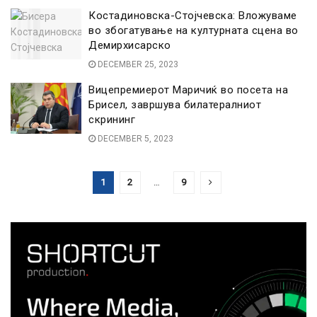
Костадиновска-Стојчевска: Вложуваме
во збогатување на културната сцена во
Демирхисарско
DECEMBER 25, 2023
Вицепремиерот Маричиќ во посета на
Брисел, завршува билатералниот
скрининг
DECEMBER 5, 2023
1
2
…
9