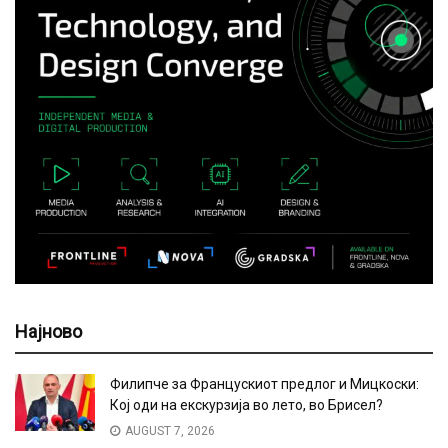
Најново
Филипче за Францускиот предлог и Мицкоски:
Кој оди на екскурзија во лето, во Брисел?
AUGUST 7, 2026