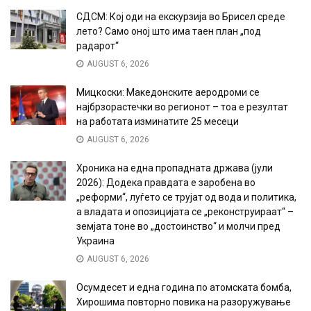
СДСМ: Кој оди на екскурзија во Брисел среде
лето? Само оној што има таен план „под
радарот“
AUGUST 6, 2026
Мицкоски: Македонските аеродроми се
најбрзорастечки во регионот – тоа е резултат
на работата изминатите 25 месеци
AUGUST 6, 2026
Хроника на една пропадната држава (јули
2026): Додека правдата е заробена во
„реформи“, луѓето се трујат од вода и политика,
а владата и опозицијата се „реконструираат“ –
земјата тоне во „достоинство“ и молчи пред
Украина
AUGUST 6, 2026
Осумдесет и една година по атомската бомба,
Хирошима повторно повика на разоружување