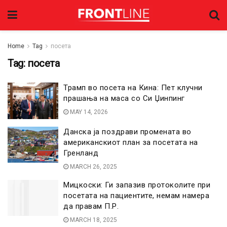
Home
Tag
посета
Tag:
посета
Трамп во посета на Кина: Пет клучни
прашања на маса со Си Џинпинг
MAY 14, 2026
Данска ја поздрави промената во
американскиот план за посетата на
Гренланд
MARCH 26, 2025
Мицкоски: Ги запазив протоколите при
посетата на пациентите, немам намера
да правам П.Р.
MARCH 18, 2025