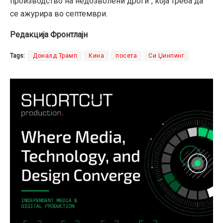
производство на недозволени дроги“,
која треба да
се ажурира во септември.
Редакција Фронтлајн
Tags:
Доналд Трамп
Кина
посета
Си Џинпинг