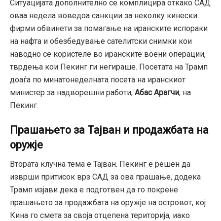
Ситуацијата дополнително се комплицира откако САД
оваа недела воведоа санкции за неколку кинески
фирми обвинети за помагање на иранските испораки
на нафта и обезбедување сателитски снимки кои
наводно се користеле во иранските воени операции,
тврдења кои Пекинг ги негираше.
Посетата на Трамп
доаѓа по минатонеделната посета на иранскиот
министер за надворешни работи,
Абас Арагчи
,
на
Пекинг.
Прашањето за Тајван и продажбата на
оружје
Втората клучна тема е Тајван.
Пекинг е решен да
изврши притисок врз САД за ова прашање,
додека
Трамп изјави дека е подготвен да го покрене
прашањето за продажбата на оружје на островот,
кој
Кина го смета за своја отцепена територија,
иако