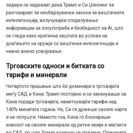
лидери се надеваат дека Трамп и Си Џинпинг ќе
разговараат за необврзувачки насоки за вештачката
интелигенција,
вклучувајќи споделување
информации за злоупотреба и безбедност на AI,
што
се гледа како критична заштита во услови на
доаѓањето на оружје со вештачка интелигенција и
нивно воено усвојување.
Трговските односи и битката со
тарифи и минерали
Четвртото прашање што ќе доминира е трговијата
меѓу САД и Кина.
Трамп постојано и се закануваше на
Кина поради трговијата,
наметнувајќи тарифи над
140% минатата година.
Но,
Си ги држеше своите карти
и не попушти.
Наместо тоа,
Кина го блокираше
извозот на своите минерали од ретки земји и магнети
во САД,
по што Трамп конечно се повлече.
Причината