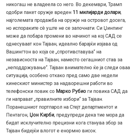
никогаш не владеела со него.
Во декември,
Трамп
одобри пакет оружје вреден
11 милијарди долари
,
најголемата продажба на оружје на островот досега,
но испораките сè уште не се започнати.
Си Џинпинг
може да побара промени во начинот на кој САД се
однесуваат кон Тајван,
идеално барајќи изјава од
Вашингтон во која се „спротивставува“ на
независноста на Тајван,
наместо сегашниот став за
„неподдржување“.
Тајван внимателно ќе ја следи оваа
ситуација,
особено откако пред само две недели
кинескиот министер за надворешни работи во
телефонски повик со
Марко Рубио
ги повика САД да
ги направат „правилните избори“ за Тајван.
Поранешниот портпарол на Стејт департментот и
Пентагон,
Џон Кирби
,
предупреди дека тие мора да
бидат исклучително прецизни кога станува збор за
Тајван бидејќи влогот е енормно висок.