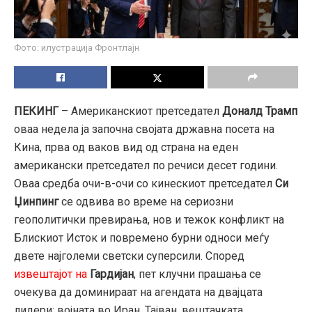
Фото: илустрација Фронтлајн
ПЕКИНГ
– Американскиот претседател
Доналд Трамп
оваа недела ја започна својата државна посета на
Кина,
прва од ваков вид од страна на еден
американски претседател по речиси десет години.
Оваа средба очи-в-очи со кинескиот претседател
Си
Џинпинг
се одвива во време на сериозни
геополитички превирања,
нов и тежок конфликт на
Блискиот Исток и повремено бурни односи меѓу
двете најголеми светски суперсили.
Според
извештајот на
Гардијан
,
пет клучни прашања се
очекува да доминираат на агендата на двајцата
лидери:
војната во Иран,
Тајван,
вештачката