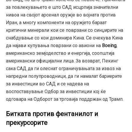
за повлекувањето е што САД исцрпија значителни
нивоа на својот арсенал оружје во војната против
Иран,
а многу компоненти на оружјето бараат
критични минерали кои се поврзани со синџирите на
снабдување со кои доминира Кина.
Се очекува Кина
да најави купувања поврзани со авиони на
Boeing
,
американско земјоделство и енергија,
соопштија
американски официјални лица.
За возврат,
Пекинг
сака САД да ги олеснат ограничувањата за извоз на
напредни полупроводници,
да ги намалат бариерите
за инвестиции во САД и се надева на
воспоставување Одбор за инвестиции кој ќе
одговара на Одборот за трговија поддржан од Трамп.
Битката против фентанилот и
прекурсорите