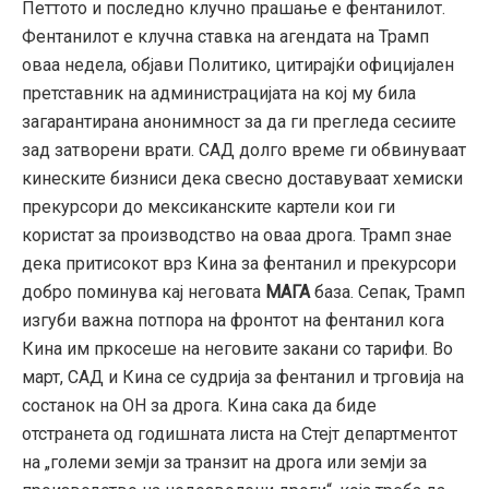
Петтото и последно клучно прашање е фентанилот.
Фентанилот е клучна ставка на агендата на Трамп
оваа недела,
објави Политико,
цитирајќи официјален
претставник на администрацијата на кој му била
загарантирана анонимност за да ги прегледа сесиите
зад затворени врати.
САД долго време ги обвинуваат
кинеските бизниси дека свесно доставуваат хемиски
прекурсори до мексиканските картели кои ги
користат за производство на оваа дрога.
Трамп знае
дека притисокот врз Кина за фентанил и прекурсори
добро поминува кај неговата
МАГА
база.
Сепак,
Трамп
изгуби важна потпора на фронтот на фентанил кога
Кина им пркосеше на неговите закани со тарифи.
Во
март,
САД и Кина се судрија за фентанил и трговија на
состанок на ОН за дрога.
Кина сака да биде
отстранета од годишната листа на Стејт департментот
на „големи земји за транзит на дрога или земји за