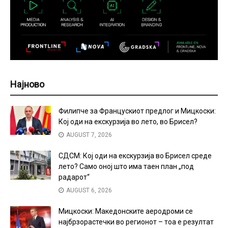
Најново
Филипче за Францускиот предлог и Мицкоски:
Кој оди на екскурзија во лето, во Брисел?
AUGUST 7, 2026
СДСМ: Кој оди на екскурзија во Брисел среде
лето? Само оној што има таен план „под
радарот“
AUGUST 6, 2026
Мицкоски: Македонските аеродроми се
најбрзорастечки во регионот – тоа е резултат