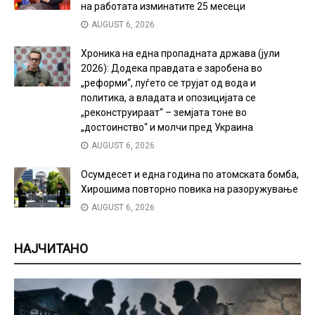
на работата изминатите 25 месеци
AUGUST 6, 2026
Хроника на една пропадната држава (јули
2026): Додека правдата е заробена во
„реформи“, луѓето се трујат од вода и
политика, а владата и опозицијата се
„реконструираат“ – земјата тоне во
„достоинство“ и молчи пред Украина
AUGUST 6, 2026
Осумдесет и една година по атомската бомба,
Хирошима повторно повика на разоружување
AUGUST 6, 2026
НАЈЧИТАНО