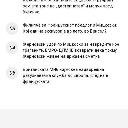
а владата и опозицијата се „реконструираат“ –
земјата тоне во „достоинство“ и молчи пред
Украина
Филипче за Францускиот предлог и Мицкоски:
Кој оди на екскурзија во лето, во Брисел?
Жерновски удри по Мицкоски за навредите кон
граѓаните, ВМРО-ДПМНЕ возврати дека токму
Жерновски живее на државна сметка
Британската МИ6 најмоќна надворешна
разузнавачка служба во Европа, следна е
француската