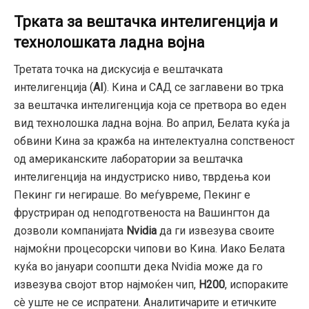
Трката за вештачка интелигенција и
технолошката ладна војна
Третата точка на дискусија е вештачката
интелигенција (
AI
).
Кина и САД се заглавени во трка
за вештачка интелигенција која се претвора во еден
вид технолошка ладна војна.
Во април,
Белата куќа ја
обвини Кина за кражба на интелектуална сопственост
од американските лаборатории за вештачка
интелигенција на индустриско ниво,
тврдења кои
Пекинг ги негираше.
Во меѓувреме,
Пекинг е
фрустриран од неподготвеноста на Вашингтон да
дозволи компанијата
Nvidia
да ги извезува своите
најмоќни процесорски чипови во Кина.
Иако Белата
куќа во јануари соопшти дека Nvidia може да го
извезува својот втор најмоќен чип,
H200
,
испораките
сè уште не се испратени.
Аналитичарите и етичките