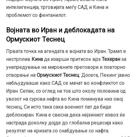
интелигенција,
трговијата меѓу САД и Кина и
проблемот со фентанилот.
Војната во Иран и деблокадата на
Ормускиот Теснец
Првата точка на агендата е војната во Иран.
Трамп е
нестрплив
Кина
да изврши притисок врз
Техеран
за
унапредување на мировните преговори и повторно
отворање на
Ормускиот Теснец
.
Досега,
Пекинг јавно
набљудуваше како САД се мачат во конфликтот со
Иран.
Сепак,
со оглед на тоа што околу половина од
увозот на сурова нафта во Кина поминува низ овој
теснец,
Си исто така сака воениот пат да биде
деблокиран.
Кина е свесна дека нејзиниот извоз ќе
настрада доколку дојде до глобална рецесија како
резултат на кризата со снабдување со нафта.