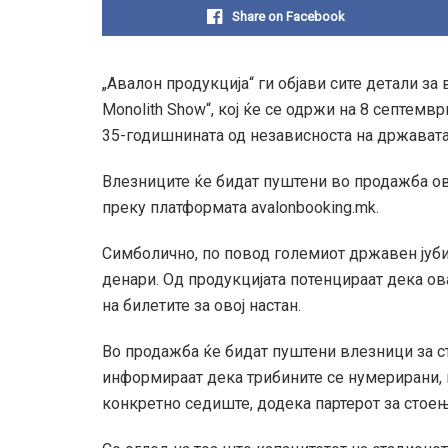
Share on Facebook
„Авалон продукција“ ги објави сите детали за 
Monolith Show“, кој ќе се одржи на 8 септемв
35-годишнината од независноста на државата
Влезниците ќе бидат пуштени во продажба ово
преку платформата avalonbooking.mk.
Симболично, по повод големиот државен јубил
денари. Од продукцијата потенцираат дека о
на билетите за овој настан.
Во продажба ќе бидат пуштени влезници за с
информираат дека трибините се нумерирани, 
конкретно седиште, додека партерот за стоењ