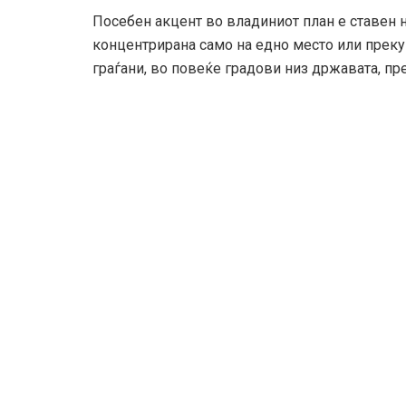
Посебен акцент во владиниот план е ставен 
концентрирана само на едно место или преку е
граѓани, во повеќе градови низ државата, пр