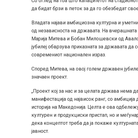
Со оглед на тоа што капацитетот на стадионот
да бидат брзи в петок за да го обезбедат сво
Владата најави амбициозна културна и умет
од независноста на државата. На вчерашната
Марија Митева и Бобан Милошевски од Авалон
јубилеј обврзува приказната за државата да с
современиот национален израз.
Според Митева, на овој голем државен јубил
значаен проект.
„Проект кој за нас и за целата држава нема д
манифестација од највисок ранг, со амбиција 
историја на Македонија. Целта е ова одбеле
културен и продукциски пристап, но и меѓуна
дека концептот треба да ја покаже културна
јавност.