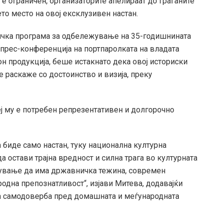
 е ограничен, организаторите апелираат до граѓаните
ето место на овој ексклузивен настан.
ничка програма за одбележување на 35-годишнината
 прес-конференција на портпаролката на владата
 продукција, беше истакнато дека овој историски
е раскаже со достоинство и визија, преку
еј му е потребен репрезентативен и долгорочно
а биде само настан, туку национална културна
да остави трајна вредност и силна трага во културната
жување да има државничка тежина, современ
родна препознатливост“, изјави Митева, додавајќи
та самодоверба пред домашната и меѓународната