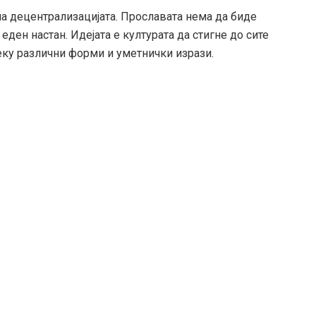
на децентрализацијата. Прославата нема да биде
ден настан. Идејата е културата да стигне до сите
еку различни форми и уметнички изрази.