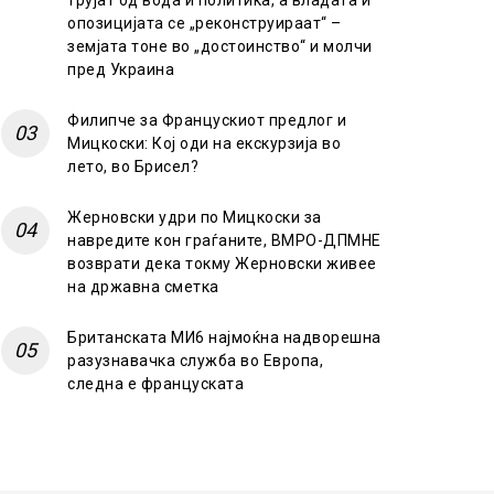
трујат од вода и политика, а владата и
опозицијата се „реконструираат“ –
земјата тоне во „достоинство“ и молчи
пред Украина
Филипче за Францускиот предлог и
Мицкоски: Кој оди на екскурзија во
лето, во Брисел?
Жерновски удри по Мицкоски за
навредите кон граѓаните, ВМРО-ДПМНЕ
возврати дека токму Жерновски живее
на државна сметка
Британската МИ6 најмоќна надворешна
разузнавачка служба во Европа,
следна е француската