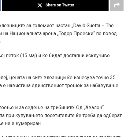
Share on Twitter
влезниците за големиот настан „David Guetta – The
ри на Националната арена „Тодор Проески“ по повод
.
ј петок (15 мај) и ќе бидат достапни исклучиво
еј, цената на сите влезници ќе изнесува точно 35
ва е навистина единствениот трошок за набавување
тоење и за седење на трибините. Од „Авалон“
па при купувањето посетителите ќе треба да одберат
е не е нумериран.