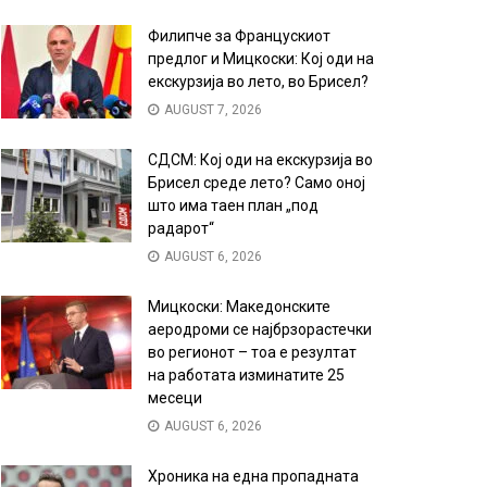
Филипче за Францускиот
предлог и Мицкоски: Кој оди на
екскурзија во лето, во Брисел?
AUGUST 7, 2026
СДСМ: Кој оди на екскурзија во
Брисел среде лето? Само оној
што има таен план „под
радарот“
AUGUST 6, 2026
Мицкоски: Македонските
аеродроми се најбрзорастечки
во регионот – тоа е резултат
на работата изминатите 25
месеци
AUGUST 6, 2026
Хроника на една пропадната