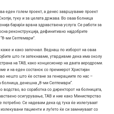
ува еден голем проект, а денес завршуваме проект
копје, туку и за целата држава. Во оваа болница
нија барајќи врвна здравствена услуга. Се работи за
осна реконструкција, дефинитивно најдобрите
 “8-ми Септември”.
 каже и како започнал. Веднаш по изборот на оваа
тојбите што ги затекнавме, утврдивме дека имa околу
страна на ТАВ, како концесионер на двата аеродроми.
ме и на еден состанок со премиерот Христијан
 во нешто што ќе остане за генерациите по нас –
а болница, денешна „8-ми Септември“.
 водство, во соработка со директорот на болницата,
авствено осигурување, ТАВ и ние како Министерство
 потребно. Се надевам дека од тука ќе излегуваат
излекувани пациенти и луѓето ќе си замниуваат со