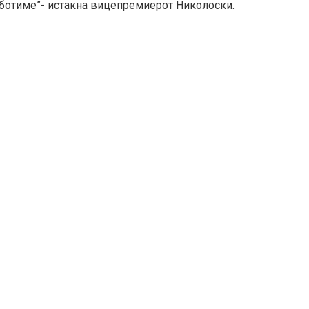
аботиме”- истакна вицепремиерот Николоски.