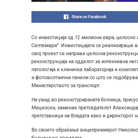
Share on Facebook
Со инвестиција од 12 милиони евра, целосно 
Септември”. Инвестицијата се реализираше во
овој проект се направи целосна реконструкци
реконструкција на одделот за интензивна нег
патологија и клиничка лабораторија и комплет
и фотоволтаични панели со што се подобрува
Министерството за транспорт.
На увид во реконстурираната болница, присус
Мицкоски, заменик претседателот Александар
претставници на Владата како и директорот н
Во своето обраќање вицепремиерот Николоск
болница во државата.