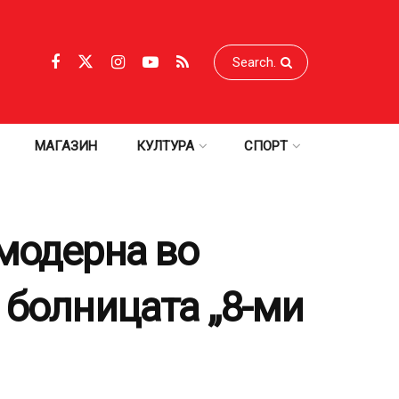
МАГАЗИН
КУЛТУРА
СПОРТ
јмодерна во
 болницата „8-ми