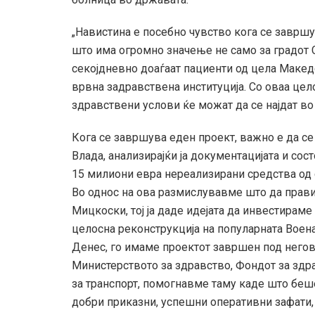
„Навистина е посебно чувство кога се заврш
што има огромно значење не само за градот С
секојдневно доаѓаат пациенти од цела Македо
врвна задравствена институција. Со оваа цел
здравствени услови ќе можат да се најдат во
Кога се завршува еден проект, важно е да се
Влада, анализирајќи ја документацијата и сос
15 милиони евра нереализирани средства од 
Во однос на ова размислувавме што да прави
Мицкоски, тој ја даде идејата да инвестираме
целосна реконструкција на популарната Воен
Денес, го имаме проектот завршен под негово
Министерството за здравство, Фондот за здр
за транспорт, помогнавме таму каде што беше
добри приказни, успешни оперативни зафати, 