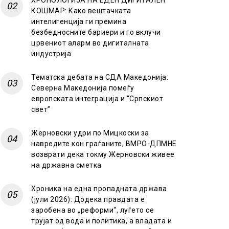
ХРОНОЛОГИЈА НА ЕДЕН ДИГИТАЛЕН
КОШМАР: Како вештачката
интелигенција ги премина
безбедносните бариери и го вклучи
црвениот аларм во дигиталната
индустрија
Тематска дебата на СДА Македонија:
Северна Македонија помеѓу
европската интеграција и “Српскиот
свет”
Жерновски удри по Мицкоски за
навредите кон граѓаните, ВМРО-ДПМНЕ
возврати дека токму Жерновски живее
на државна сметка
Хроника на една пропадната држава
(јули 2026): Додека правдата е
заробена во „реформи“, луѓето се
трујат од вода и политика, а владата и