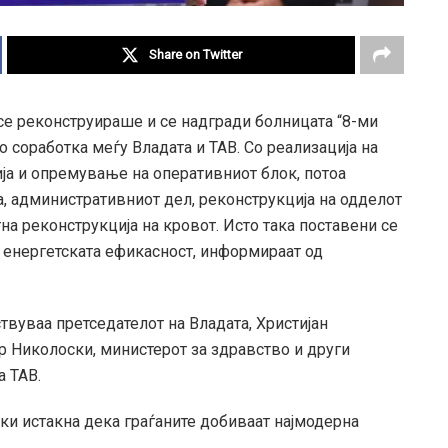
Share on Twitter
се реконструираше и се надгради болницата “8-ми
 соработка меѓу Владата и ТАВ. Со реализација на
ја и опремување на оперативниот блок, потоа
а, административниот дел, реконструкција на одделот
на реконструкција на кровот. Исто така поставени се
 енергетската ефикасност, информираат од
твуваа претседателот на Владата, Христијан
 Николоски, министерот за здравство и други
а ТАВ.
и истакна дека граѓаните добиваат најмодерна