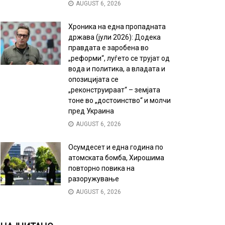
AUGUST 6, 2026
Хроника на една пропадната
држава (јули 2026): Додека
правдата е заробена во
„реформи“, луѓето се трујат од
вода и политика, а владата и
опозицијата се
„реконструираат“ – земјата
тоне во „достоинство“ и молчи
пред Украина
AUGUST 6, 2026
Осумдесет и една година по
атомската бомба, Хирошима
повторно повика на
разоружување
AUGUST 6, 2026