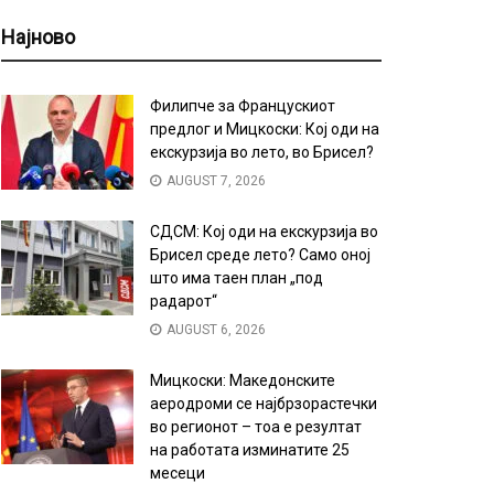
Најново
Филипче за Францускиот
предлог и Мицкоски: Кој оди на
екскурзија во лето, во Брисел?
AUGUST 7, 2026
СДСМ: Кој оди на екскурзија во
Брисел среде лето? Само оној
што има таен план „под
радарот“
AUGUST 6, 2026
Мицкоски: Македонските
аеродроми се најбрзорастечки
во регионот – тоа е резултат
на работата изминатите 25
месеци