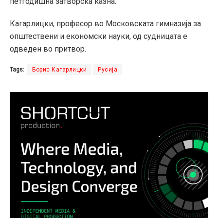
петгодишна затворска казна.
Кагарлицки, професор во Московската гимназија за
општествени и економски науки, од судницата е
одведен во притвор.
Tags:
Борис Кагарлицки
Русија