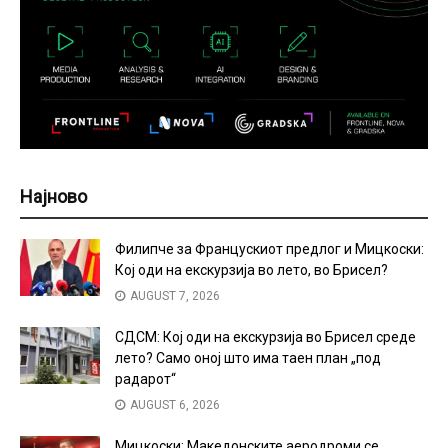
Најново
Филипче за Францускиот предлог и Мицкоски:
Кој оди на екскурзија во лето, во Брисел?
AUGUST 7, 2026
СДСМ: Кој оди на екскурзија во Брисел среде
лето? Само оној што има таен план „под
радарот“
AUGUST 6, 2026
Мицкоски: Македонските аеродроми се