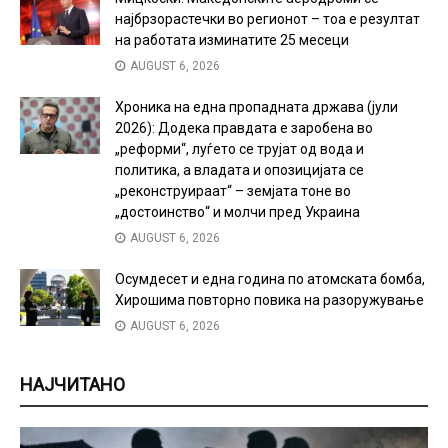
најбрзорастечки во регионот – тоа е резултат
на работата изминатите 25 месеци
AUGUST 6, 2026
Хроника на една пропадната држава (јули
2026): Додека правдата е заробена во
„реформи“, луѓето се трујат од вода и
политика, а владата и опозицијата се
„реконструираат“ – земјата тоне во
„достоинство“ и молчи пред Украина
AUGUST 6, 2026
Осумдесет и една година по атомската бомба,
Хирошима повторно повика на разоружување
AUGUST 6, 2026
НАЈЧИТАНО