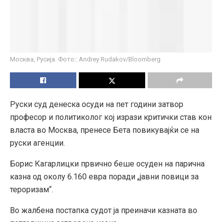
Москва, Русија. Фото:: Andrey Rudakov/Bloomberg
Руски суд денеска осуди на пет години затвор
професор и политиколог кој изрази критички став кон
власта во Москва, пренесе Бета повикувајќи се на
руски агенции.
Борис Кагарлицки првично беше осуден на парична
казна од околу 6.160 евра поради „јавни повици за
тероризам“.
Во жалбена постапка судот ја преиначи казната во