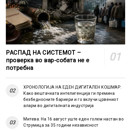
РАСПАД НА СИСТЕМОТ –
проверка во вар-собата не е
потребна
ХРОНОЛОГИЈА НА ЕДЕН ДИГИТАЛЕН КОШМАР:
Како вештачката интелигенција ги премина
безбедносните бариери и го вклучи црвениот
аларм во дигиталната индустрија
Митева: На 16 август уште еден голем настан во
Струмица за 35 години независност