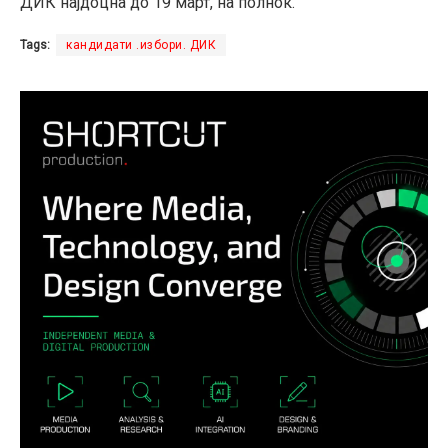
ДИК најдоцна до 19 март, на полноќ.
Tags:
кандидати .избори. ДИК