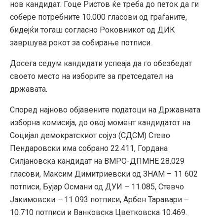
нов кандидат. Гоце Ристов ќе треба до петок да ги
собере потребните 10.000 гласови од граѓаните,
бидејќи тогаш согласно Роковникот од ДИК
завршува рокот за собирање потписи.
Досега седум кандидати успеаја да го обезбедат
своето место на изборите за претседател на
државата.
Според најново објавените податоци на Државната
изборна комисија, до овој момент кандидатот на
Социјал демократскиот сојуз (СДСМ) Стево
Пендаровски има собрано 22.411, Гордана
Силјановска кандидат на ВМРО-ДПМНЕ 28.029
гласови, Максим Димитриевски од ЗНАМ – 11 602
потписи, Бујар Османи од ДУИ – 11.085, Стевчо
Јакимовски – 11 093 потписи, Арбен Таравари –
10.710 потписи и Ванковска Цветковска 10.469.