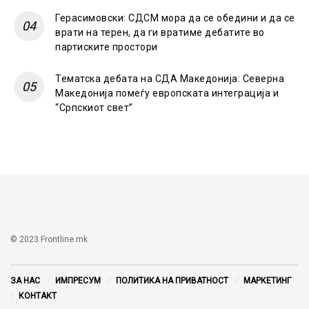
Герасимовски: СДСМ мора да се обедини и да се
врати на терен, да ги вратиме дебатите во
партиските простори
Тематска дебата на СДА Македонија: Северна
Македонија помеѓу европската интеграција и
“Српскиот свет”
© 2023 Frontline.mk
ЗА НАС
ИМПРЕСУМ
ПОЛИТИКА НА ПРИВАТНОСТ
МАРКЕТИНГ
КОНТАКТ