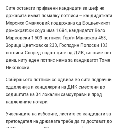
Сите останати пријавени кандидати за шеф на
државата имаат помалку потписи – кандидатката
Мерсиха Смаиловиќ поддржана од Бошњачкиот
демократски сојуз има 1.684, кандидатот Вело
Марковски 1.509 потписи, Ѓорѓи Манасков 453,
Зорица Цветковска 233, Господин Попоски 133
потписи. Според податоците од ДИК, во овие пет
дена, ниту еден потпис нема за кандидатот Томе
Николоски.
Собирањето потписи се одвива во сите подрачни
одделенија и канцеларии на ДИК сместени во
седиштата на 34 локални самоуправи и пред
надлежните нотари.
Учесниците на изборите, листите со кандидати за
претседател на државата треба да ги достават до