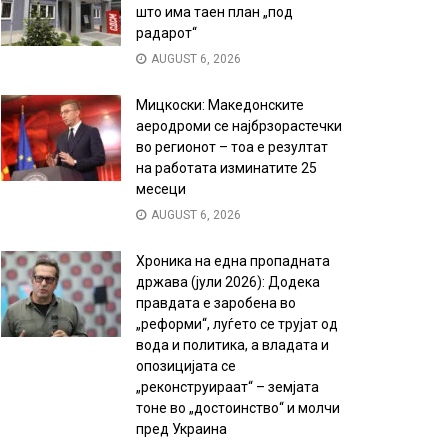
што има таен план „под
радарот“
AUGUST 6, 2026
Мицкоски: Македонските
аеродроми се најбрзорастечки
во регионот – тоа е резултат
на работата изминатите 25
месеци
AUGUST 6, 2026
Хроника на една пропадната
држава (јули 2026): Додека
правдата е заробена во
„реформи“, луѓето се трујат од
вода и политика, а владата и
опозицијата се
„реконструираат“ – земјата
тоне во „достоинство“ и молчи
пред Украина