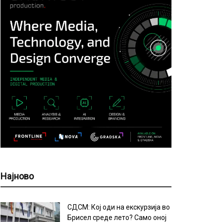
Најново
СДСМ: Кој оди на екскурзија во
Брисел среде лето? Само оној