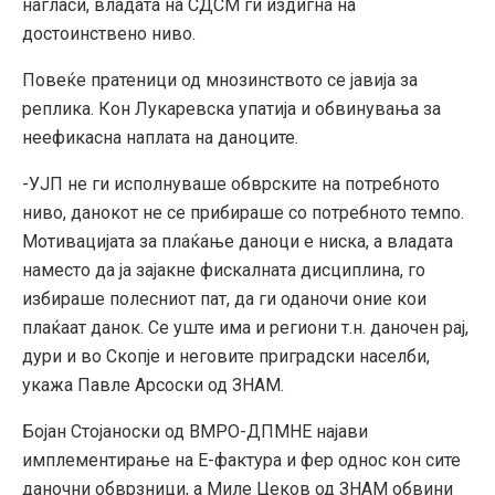
нагласи, владата на СДСМ ги издигна на
достоинствено ниво.
Повеќе пратеници од мнозинството се јавија за
реплика. Кон Лукаревска упатија и обвинувања за
неефикасна наплата на даноците.
-УЈП не ги исполнуваше обврските на потребното
ниво, данокот не се прибираше со потребното темпо.
Мотивацијата за плаќање даноци е ниска, а владата
наместо да ја зајакне фискалната дисциплина, го
избираше полесниот пат, да ги оданочи оние кои
плаќаат данок. Се уште има и региони т.н. даночен рај,
дури и во Скопје и неговите приградски населби,
укажа Павле Арсоски од ЗНАМ.
Бојан Стојаноски од ВМРО-ДПМНЕ најави
имплементирање на Е-фактура и фер однос кон сите
даночни обврзници, а Миле Цеков од ЗНАМ обвини