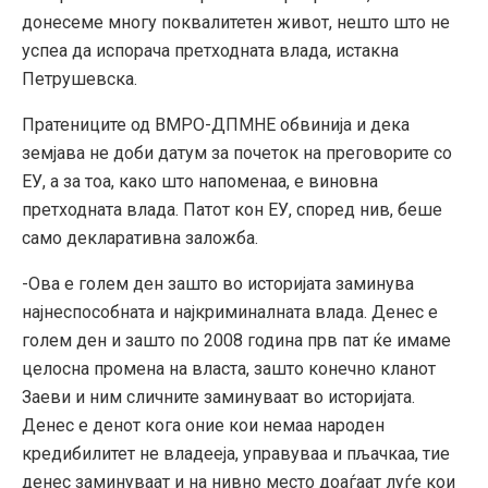
донесеме многу поквалитетен живот, нешто што не
успеа да испорача претходната влада, истакна
Петрушевска.
Пратениците од ВМРО-ДПМНЕ обвинија и дека
земјава не доби датум за почеток на преговорите со
ЕУ, а за тоа, како што напоменаа, е виновна
претходната влада. Патот кон ЕУ, според нив, беше
само декларативна заложба.
-Ова е голем ден зашто во историјата заминува
најнеспособната и најкриминалната влада. Денес е
голем ден и зашто по 2008 година прв пат ќе имаме
целосна промена на власта, зашто конечно кланот
Заеви и ним сличните заминуваат во историјата.
Денес е денот кога оние кои немаа народен
кредибилитет не владееја, управуваа и пљачкаа, тие
денес заминуваат и на нивно место доаѓаат луѓе кои