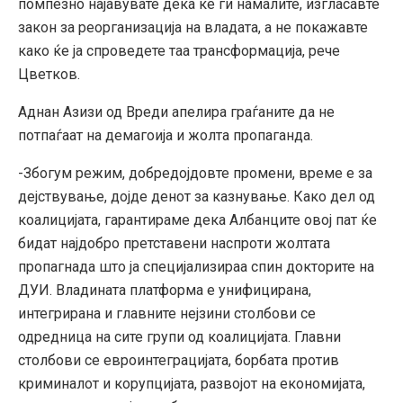
помпезно најавувате дека ќе ги намалите, изгласавте
закон за реорганизација на владата, а не покажавте
како ќе ја спроведете таа трансформација, рече
Цветков.
Аднан Азизи од Вреди апелира граѓаните да не
потпаѓаат на демагоија и жолта пропаганда.
-Збогум режим, добредојдовте промени, време е за
дејствување, дојде денот за казнување. Како дел од
коалицијата, гарантираме дека Албанците овој пат ќе
бидат најдобро претставени наспроти жолтата
пропагнада што ја специјализираа спин докторите на
ДУИ. Владината платформа е унифицирана,
интегрирана и главните нејзини столбови се
одредница на сите групи од коалицијата. Главни
столбови се евроинтеграцијата, борбата против
криминалот и корупцијата, развојот на економијата,