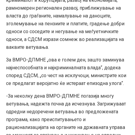
криминалот и корупцијата, развој на економијата,
рамномерен регионален развој, приближување на
власта до граѓаните, намалување на даноците,
зголемување на пензиите и платите, градење добри
односи со соседите и негување на меѓуетничките
односи, а СДСМ изрази сомнеж во реализацијата на
ваквите ветувања.
За ВМРО-ДПМНЕ „ова е голем ден, зашто заминува
најнеспособната и најкриминалната влада“, додека
според СДСМ, „со чест на исклучоци, министрите кои
се предлагат веројатно ќе истераат епизодна улога“.
-За неколку дена ВМРО-ДПМНЕ погазија многу
ветувања, надежта почна да исчезнува. Загрижуваат
одредни недоречени ветувања во предложената
програма, како преиспитувањето и
рационализацијата на органите на државната управа