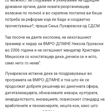
со можност за спојување и укинување на одредни
државни органи, дали новата реорганизација
изласана по полноќ и во скратена постапка ви беше
потреба за реформа која ќе биде и соодветно
прочистување?, праша Сања Лукаревска од СДСМ.
Таа посочи на двете експозеа, на некогашниот
премиер и лидер на ВМРО-ДПМНЕ Никола Груевски
во 2006 година и на сегашниот мандатар Христијан
Мицкоски со констатација дека „речиси се и исто,
само него го нема“.
Лукаревска истакна дека за поздравување во
програмата на ВМРО-ДПМНЕ е тоа што ќе се
продолжат добрите решенија во даночната сфера,
дигитализацијата, обновливите извори, културата,
земјоделството, иновациите, повисокиот стандард на
вработените и пензионерите, нешта кои, како што