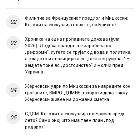
Филипче за Францускиот предлог и Мицкоски:
Кој оди на екскурзија во лето, во Брисел?
Хроника на една пропадната држава (јули
2026): Додека правдата е заробена во
„реформи“, луѓето се трујат од вода и политика,
а владата и опозицијата се „реконструираат“ –
земјата тоне во „достоинство“ и молчи пред
Украина
Жерновски удри по Мицкоски за навредите кон
граѓаните, ВМРО-ДПМНЕ возврати дека токму
Жерновски живее на државна сметка
СДСМ: Кој оди на екскурзија во Брисел среде
лето? Само оној што има таен план „под
радарот“