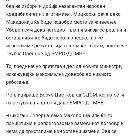
беа на избори и добија незапамтен народен
кредибилитет и легитимитет. Мицкоски рече дека
Македонија ќе биде подобро место за живеење.
Убеден сум дека неговиот план и виизја се реални и
остварливи, ќе биде пеколно тешко, но ќе
испорачаме резултат и јас за тоа ќе гласам, подвлече
Љупчо Пренџов од ВМРО-ДПМНЕ.
Tој поединечно претстави дел од новите министри,
искажувајќи максимална доверба во нивното
работење.
Реплицираше Борче Цветков од СДСМ, кој потсети
на ветувањата што ги даде ВМРО-ДПМНЕ.
-Никогаш Северна, само Македонија или ќе го
поништиме и репреговараме рамовниот догоовр и
нема да пристапиме кон уставни измени. Ова се