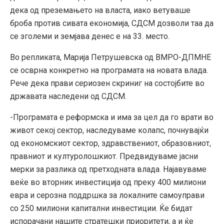
дека од преземањето на власта, иако ветуваше
броба против сивата економија, СДСМ дозволи таа да
се зголеми и земјава денес е на 33. место.
Во репликата, Марија Петрушевска од ВМРО-ДПМНЕ
се осврна конкретно на програмата на новата влада.
Рече дека прави сериозен скриниг на состојбите во
државата наследени од СДСМ.
-Програмата е реформска и има за цел да го врати во
живот секој сектор, наследуваме колапс, почнувајќи
од економскиот сектор, здравствениот, образовниот,
правниот и културолошкиот. Предвидуваме јасни
мерки за разлика од претходната влада. Најавуваме
веќе во вторник инвестиција од преку 400 милиони
евра и серозна поддршка за локалните самоуправи
со 250 милиони капитални инвестиции. Ќе бидат
испорачани нашите стратешки приоритети, а и ќе