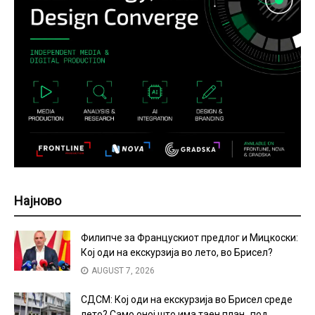
Најново
Филипче за Францускиот предлог и Мицкоски:
Кој оди на екскурзија во лето, во Брисел?
AUGUST 7, 2026
СДСМ: Кој оди на екскурзија во Брисел среде
лето? Само оној што има таен план „под