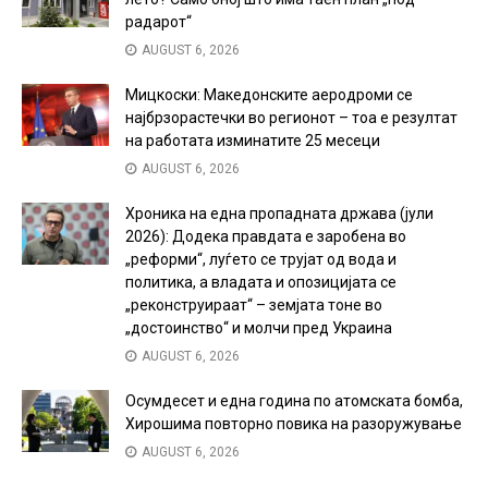
радарот“
AUGUST 6, 2026
Мицкоски: Македонските аеродроми се
најбрзорастечки во регионот – тоа е резултат
на работата изминатите 25 месеци
AUGUST 6, 2026
Хроника на една пропадната држава (јули
2026): Додека правдата е заробена во
„реформи“, луѓето се трујат од вода и
политика, а владата и опозицијата се
„реконструираат“ – земјата тоне во
„достоинство“ и молчи пред Украина
AUGUST 6, 2026
Осумдесет и една година по атомската бомба,
Хирошима повторно повика на разоружување
AUGUST 6, 2026