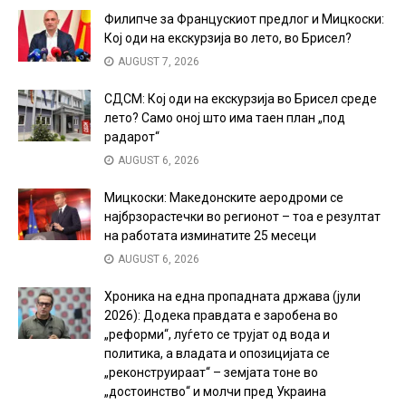
Филипче за Францускиот предлог и Мицкоски:
Кој оди на екскурзија во лето, во Брисел?
AUGUST 7, 2026
СДСМ: Кој оди на екскурзија во Брисел среде
лето? Само оној што има таен план „под
радарот“
AUGUST 6, 2026
Мицкоски: Македонските аеродроми се
најбрзорастечки во регионот – тоа е резултат
на работата изминатите 25 месеци
AUGUST 6, 2026
Хроника на една пропадната држава (јули
2026): Додека правдата е заробена во
„реформи“, луѓето се трујат од вода и
политика, а владата и опозицијата се
„реконструираат“ – земјата тоне во
„достоинство“ и молчи пред Украина