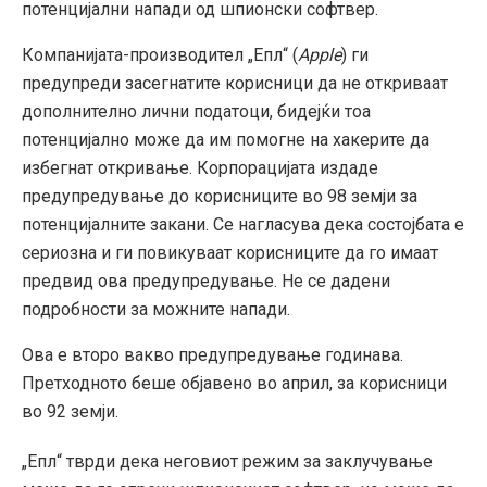
потенцијални напади од шпионски софтвер.
Компанијата-производител „Епл“ (
Apple
) ги
предупреди засегнатите корисници да не откриваат
дополнително лични податоци, бидејќи тоа
потенцијално може да им помогне на хакерите да
избегнат откривање. Корпорацијата издаде
предупредување до корисниците во 98 земји за
потенцијалните закани. Се нагласува дека состојбата е
сериозна и ги повикуваат корисниците да го имаат
предвид ова предупредување. Не се дадени
подробности за можните напади.
Ова е второ вакво предупредување годинава.
Претходното беше објавено во април, за корисници
во 92 земји.
„Епл“ тврди дека неговиот режим за заклучување