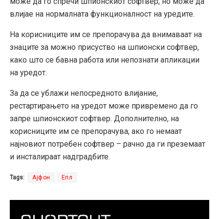
може да го спречи шпионскиот софтвер, но може да
влијае на нормалната функционалност на уредите.
На корисниците им се препорачува да внимаваат на
знаците за можно присуство на шпионски софтвер,
како што се бавна работа или непознати апликации
на уредот.
За да се ублажи непосредното влијание,
рестартирањето на уредот може привремено да го
запре шпионскиот софтвер. Дополнително, на
корисниците им се препорачува, ако го немаат
најновиот потребен софтвер – рачно да ги преземаат
и инсталираат надградбите.
Tags:
Ајфон
Епл