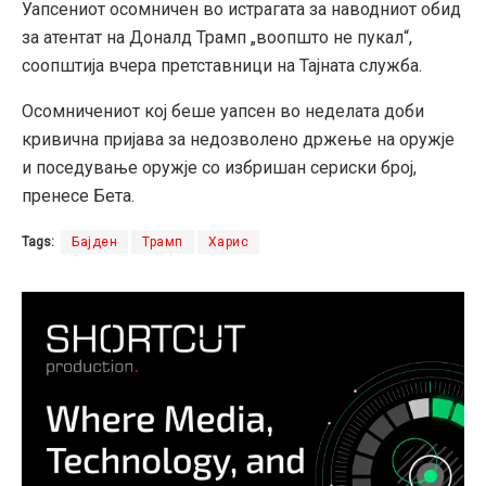
Уапсениот осомничен во истрагата за наводниот обид
за атентат на Доналд Трамп „воопшто не пукал“,
соопштија вчера претставници на Тајната служба.
Осомничениот кој беше уапсен во неделата доби
кривична пријава за недозволено држење на оружје
и поседување оружје со избришан сериски број,
пренесе Бета.
Tags:
Бајден
Трамп
Харис