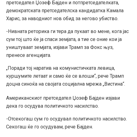
претседател Џозеф Бајден и потпретседателката,
демократската претседателска кандидатка Камала
Харис, за наводниот нов обид за негово убиство.
-Нивната реторика ги тера да пукаат во мене, кога јас
сум тој што ќе ја спаси земјата, а тие се оние кои ја
уништуваат земјата, изјави Трамп за Фокс њуз,
пренесе агенцијата.
„Поради тој наратив на комунистичката левица,
куршумите летаат и само ќе се влоши“, рече Трамп
доцна синоќа на својата социјална мрежа „Вистина“.
Американскиот претседател Џозеф Бајден изјави
дека го осудува политичкото насилство.
-Отсекогаш сум го осудувал политичкото насилство.
Секогаш ќе го осудувам, рече Бајден.