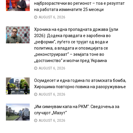
најбрзорастечки во регионот – тоа е резултат
на работата изминатите 25 месеци
AUGUST 6, 2026
Хроника на една пропадната држава (јули
2026): Додека правдата е заробена во
„реформи“, луѓето се трујат од вода и
политика, а владата и опозицијата се
„реконструираат“ – земјата тоне во
„достоинство“ и молчи пред Украина
AUGUST 6, 2026
Осумдесет и една година по атомската бомба,
Хирошима повторно повика на разоружување
AUGUST 6, 2026
„Им симнувам капа на РКМ“: Сведочења за
случајот „Мазут“
AUGUST 6, 2026