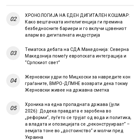
ХРОНОЛОГИЈА НА ЕДЕН ДИГИТАЛЕН КОШМАР:
Како вештачката интелигенција ги премина
безбедносните бариери и го вклучи црвениот
аларм во дигиталната индустрија
Тематска дебата на СДА Македонија: Северна
Македонија помеѓу европската интеграција и
“Српскиот свет”
Жерновски удри по Мицкоски за навредите кон
граѓаните, ВМРО-ДПМНЕ возврати дека токму
Жерновски живее на државна сметка
Хроника на една пропадната држава (јули
2026): Додека правдата е заробена во
„реформи“, луѓето се трујат од вода и политика,
а владата и опозицијата се „реконструираат“ –
земјата тоне во „достоинство“ и молчи пред
Украина