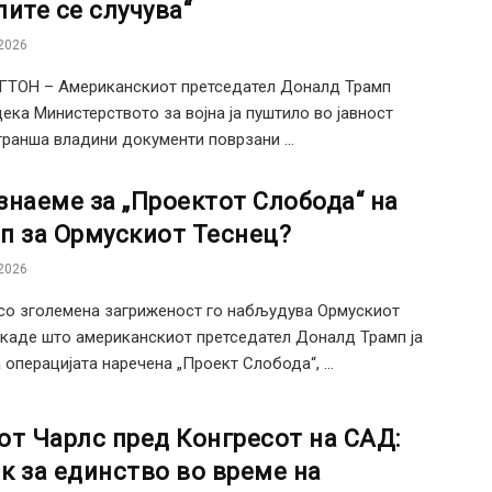
лите се случува“
2026
ТОН – Американскиот претседател Доналд Трамп
дека Министерството за војна ја пуштило во јавност
транша владини документи поврзани ...
знаеме за „Проектот Слобода“ на
п за Ормускиот Теснец?
2026
со зголемена загриженост го набљудува Ормускиот
 каде што американскиот претседател Доналд Трамп ја
 операцијата наречена „Проект Слобода“, ...
от Чарлс пред Конгресот на САД:
к за единство во време на