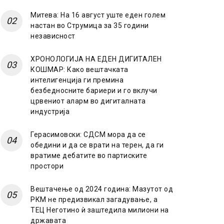
Митева: На 16 август уште еден голем
настан во Струмица за 35 години
независност
ХРОНОЛОГИЈА НА ЕДЕН ДИГИТАЛЕН
КОШМАР: Како вештачката
интелигенција ги премина
безбедносните бариери и го вклучи
црвениот аларм во дигиталната
индустрија
Герасимовски: СДСМ мора да се
обедини и да се врати на терен, да ги
вратиме дебатите во партиските
простори
Вештачење од 2024 година: Мазутот од
РКМ не предизвикал загадување, а
ТЕЦ Неготино ѝ заштедила милиони на
државата