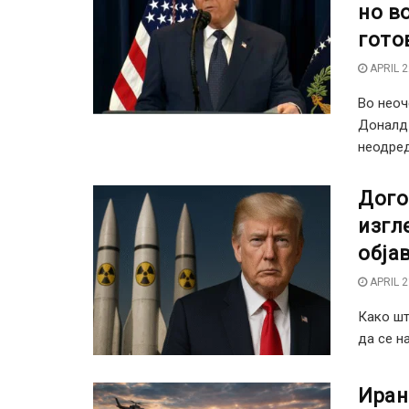
но в
гото
APRIL 2
Во неоч
Доналд 
неодред
Дого
изгл
обја
APRIL 2
Како шт
да се на
Иран