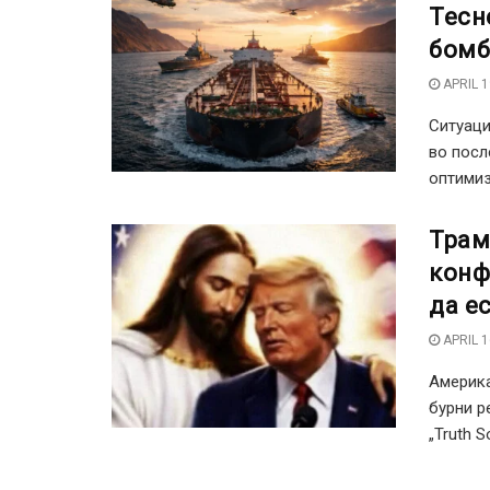
Тесн
бомб
APRIL 1
Ситуаци
во посл
оптимиз
Трам
конф
да е
APRIL 1
Америка
бурни р
„Truth S