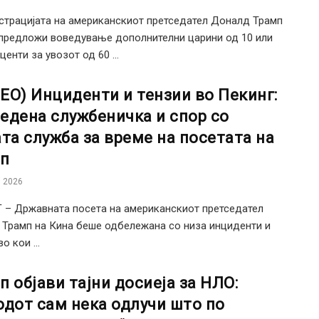
трацијата на американскиот претседател Доналд Трамп
предложи воведување дополнителни царини од 10 или
центи за увозот од 60 ...
ЕО) Инциденти и тензии во Пекинг:
едена службеничка и спор со
ата служба за време на посетата на
п
 2026
– Државната посета на американскиот претседател
Трамп на Кина беше одбележана со низа инциденти и
о кои ...
п објави тајни досиеја за НЛО:
одот сам нека одлучи што по