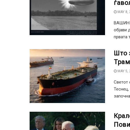
ѓаво
MAY 8, 
ВАШИНГ
објави 
првата 
Што 
Трам
MAY 5, 
Светот 
Теснец,
започна
Крал
Пови