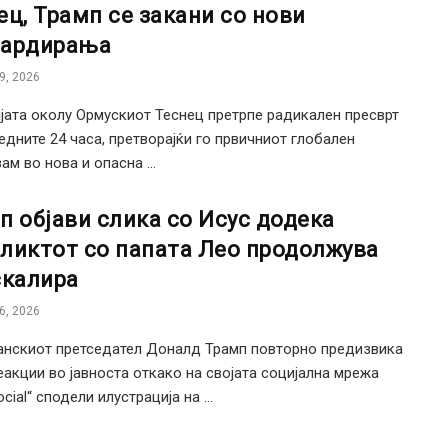
ец, Трамп се закани со нови
ардирања
9, 2026
јата околу Ормускиот Теснец претрпе радикален пресврт
едните 24 часа, претворајќи го првичниот глобален
ам во нова и опасна ...
п објави слика со Исус додека
ликтот со папата Лео продолжува
скалира
6, 2026
нскиот претседател Доналд Трамп повторно предизвика
еакции во јавноста откако на својата социјална мрежа
ocial“ сподели илустрација на ...