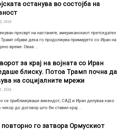
ојската останува во состојба на
вност
2, 2026
екуван пресврт на настаните, американскиот претседател
Трамп објави дека го продолжува примирјето со Иран на
ено време. Оваа ...
ворот за крај на војната со Иран
едаше блиску. Потоа Трамп почна да
вува на социјалните мрежи
1, 2026
о се приближуваше викендот, САД и Иран делуваа како
 чекор до договор што би ставил крај ...
 повторно го затворa Ормускиот