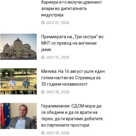
бариери и го вклучи црвениот
аларм во дигиталната
индустрија
JULY 31, 2026
Премиерата на „Три сестри“ во
МНТ со превод на англиски
јазик
JULY 31, 2026
Митева: На 16 август уште еден
голем настан во Струмица за
35 години независност
JULY 30, 2026
Герасимовски: СДСМ мора да
се обедини и да се врати на
терен, да ги вратиме дебатите
во партиските простори
JULY 30, 2026