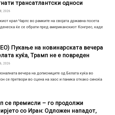
гнати трансатлантски односи
8, 2026
киот крал Чарлс во рамките на својата државна посета
денеска ќе се обрати пред американскиот Конгрес, каде
ЕО) Пукање на новинарската вечера
елата куќа, Трамп не e повреден
6, 2026
оналната вечера на дописниците од Белата куќа во
он се претвори во сцена на хаос и паника откако синоќа
п се премисли – го продолжи
ирјето со Иран: Одложен нападот,