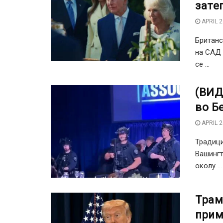
зате
APRIL 2
Британс
на САД 
се ...
(ВИД
во Б
APRIL 2
Традици
Вашингт
околу ...
Трам
прим