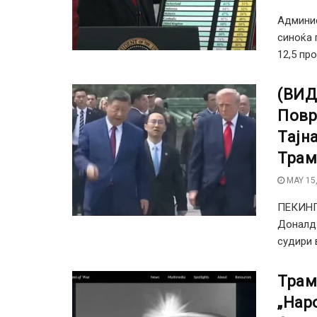
Админис
синоќа 
12,5 про
(ВИД
Повр
Тајн
Трам
MAY 15,
ПЕКИНГ 
Доналд 
судири в
Трам
„Нар