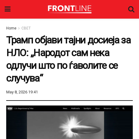
Home
СВЕТ
Трамп објави тајни досиеја за
НЛО: „Народот сам нека
одлучи што по ѓаволите се
случува“
May 8, 2026 19:41