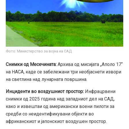
Фото: Министерство за војна на САД
Снимки од Месечината:
Архива од мисијата „Аполо 17“
на НАСА, каде се забележани три необјаснети извори
на светлина над лунарната површина.
Инциденти во воздушниот простор:
Инфрацрвени
снимки од 2025 година над западниот дел на САД,
како и извештаи од американски воени пилоти за
средби со неидентификувани објекти во
африканскиот и јапонскиот воздушен простор.