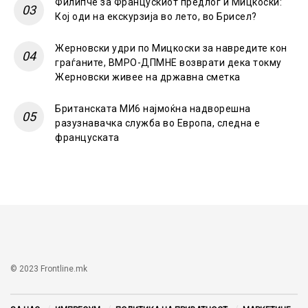
Филипче за Францускиот предлог и Мицкоски:
Кој оди на екскурзија во лето, во Брисел?
Жерновски удри по Мицкоски за навредите кон
граѓаните, ВМРО-ДПМНЕ возврати дека токму
Жерновски живее на државна сметка
Британската МИ6 најмоќна надворешна
разузнавачка служба во Европа, следна е
француската
© 2023 Frontline.mk