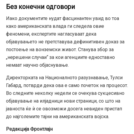
Без конечни одговори
Иако документите нудат фасцинантен увид во тоа
како американската влада ги следела овие
феномени, експертите нагласуваат дека
објавувањето не претставува дефинитивен доказ за
постоење на вонземски живот. Станува збор за
„нерешени случаи“ за кои агенциите едноставно
немаат научно објаснување.
Директорката на Националното разузнавање, Тулси
Габард, потврди дека ова е само почеток на процесот.
Во следните неколку недели се очекува сукцесивно
објавување на илјадници нови страници, со што на
јавноста ќе ѝ се овозможи досега невиден пристап
до најголемите тајни на американската војска.
Редакција Фронтлајн