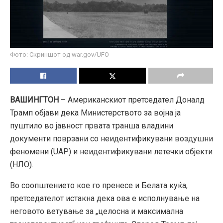
Фото: Скриншот од war.gov/UFO
ВАШИНГТОН
– Американскиот претседател Доналд
Трамп објави дека Министерството за војна ја
пуштило во јавност првата транша владини
документи поврзани со неидентификувани воздушни
феномени (UAP) и неидентификувани летечки објекти
(НЛО).
Во соопштението кое го пренесе и Белата куќа,
претседателот истакна дека ова е исполнување на
неговото ветување за „целосна и максимална