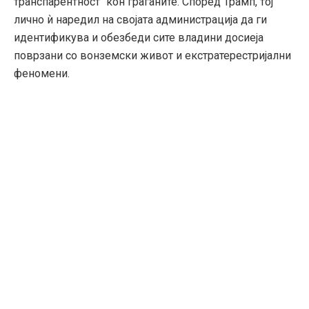
транспарентност“ кон граѓаните. Според Трамп, тој
лично ѝ наредил на својата администрација да ги
идентификува и обезбеди сите владини досиеја
поврзани со вонземски живот и екстратерестријални
феномени.