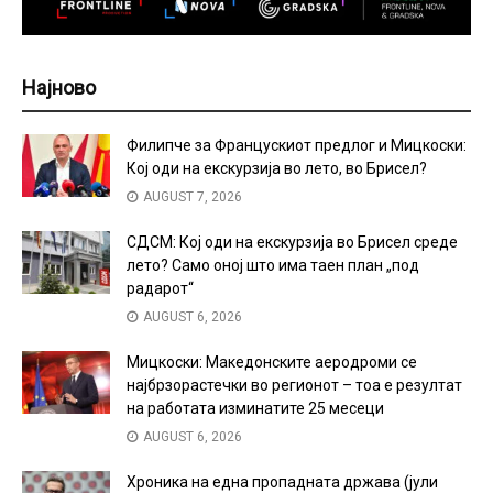
Најново
Филипче за Францускиот предлог и Мицкоски:
Кој оди на екскурзија во лето, во Брисел?
AUGUST 7, 2026
СДСМ: Кој оди на екскурзија во Брисел среде
лето? Само оној што има таен план „под
радарот“
AUGUST 6, 2026
Мицкоски: Македонските аеродроми се
најбрзорастечки во регионот – тоа е резултат
на работата изминатите 25 месеци
AUGUST 6, 2026
Хроника на една пропадната држава (јули