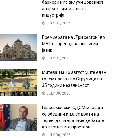
бариери и го вклучи црвениот
аларм во дигиталната
индустрија
JULY 31, 2026
Премиерата на „Три сестри“ во
МНТ со превод на англиски
јазик
JULY 31, 2026
Митева: На 16 август уште еден
голем настан во Струмица за
35 години независност
JULY 30, 2026
Герасимовски: СДСМ мора да
се обедини и да се врати на
терен, да ги вратиме дебатите
во партиските простори
JULY 30, 2026