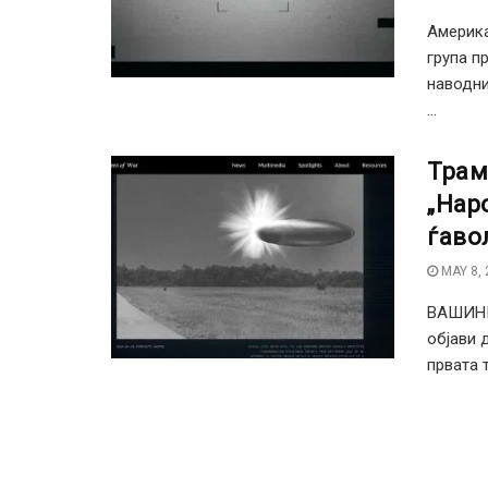
Америка
група п
наводни
...
Трам
„Нар
ѓаво
MAY 8, 
ВАШИНГ
објави 
првата 