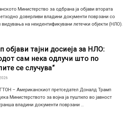
нското Министерство за одбрана ја објави втората
ретходно доверливи владини документи поврзани со
 видувања на неидентификувани летечки објекти (НЛО).
п објави тајни досиеја за НЛО:
одот сам нека одлучи што по
лите се случува“
2026
ТОН – Американскиот претседател Доналд Трамп
дека Министерството за војна ја пуштило во јавност
транша владини документи поврзани ...