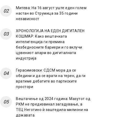
Митева: На 16 август уште еден голем
настан во Струмица за 35 години
независност
ХРОНОЛОГИЈА НА ЕДЕН ДИГИТАЛЕН
КОШМАР: Како вештачката
интелигенција ги премина
безбедносните бариери и го вклучи
црвениот аларм во дигиталната
индустрија
Герасимовски: СДСМ мора да се
обедини и да се врати на терен, да ги
вратиме дебатите во партиските
простори
Вештачење од 2024 година: Мазутот од
РКМ не предизвикал загадување, а
ТЕЦ Неготино ѝ заштедила милиони на
државата