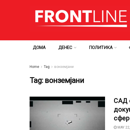
ДОМА
ДЕНЕС
ПОЛИТИКА
Home
Tag
вонземјани
Tag:
вонземјани
САД 
доку
сфер
MAY 22,