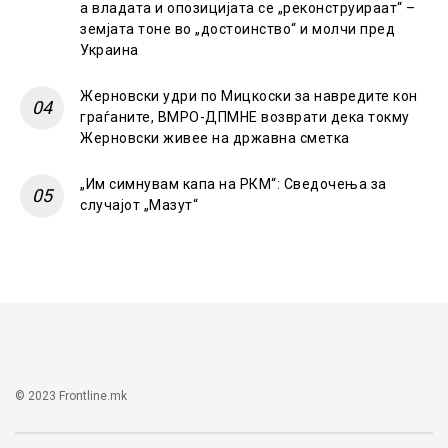
а владата и опозицијата се „реконструираат“ –
земјата тоне во „достоинство“ и молчи пред
Украина
Жерновски удри по Мицкоски за навредите кон
граѓаните, ВМРО-ДПМНЕ возврати дека токму
Жерновски живее на државна сметка
„Им симнувам капа на РКМ“: Сведочења за
случајот „Мазут“
© 2023 Frontline.mk