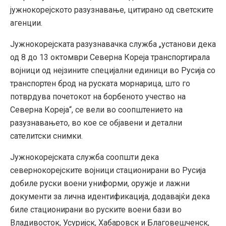
јужнокорејското разузнавање, цитирано од светските
агенции.
Јужнокорејската разузнавачка служба „установи дека
од 8 до 13 октомври Северна Кореја транспортирала
војници од нејзините специјални единици во Русија со
транспортен брод на руската морнарица, што го
потврдува почетокот на борбеното учество на
Северна Кореја“, се вели во соопштението на
разузнавањето, во кое се објавени и детални
сателитски снимки.
Јужнокорејската служба соопшти дека
севернокорејските војници стационирани во Русија
добиле руски воени униформи, оружје и лажни
документи за лична идентификација, додавајќи дека
биле стационирани во руските воени бази во
Владивосток, Усуријск, Хабаровск и Благовешченск,