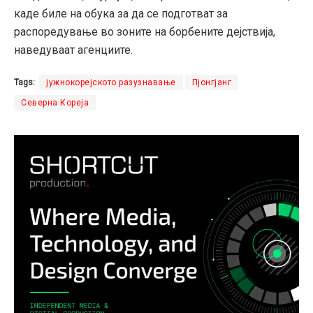
каде биле на обука за да се подготват за
распоредување во зоните на борбените дејствија,
наведуваат агенциите.
Tags:
јужнокорејското разузнавање
Пјонгјанг
Северна Кореја