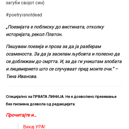
загуби својот син)
#poetryisnotdead
„Поезијата е поблиску до вистината, отколку
историјата, рекол Платон.
Пишувам поезија и проза за да ја разберам
осаменоста. За да ја засилам љубовта и полесно да
се доближам до смртта. И, за да ги уништам злобата
и лицемерието што се случуваат пред моите очи.” –
Тина Иванова.
Специјално за ПРВАТА ЛИНИЈА. Не е дозволено преземање
без писмена дозвола од редакцијата.
Прочитајте и…
Викај УРА!