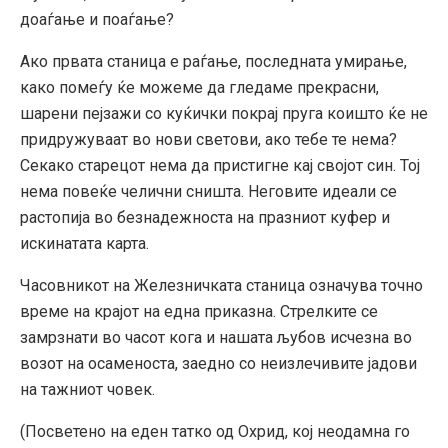
доаѓање и поаѓање?
Ако првата станица е раѓање, последната умирање,
како помеѓу ќе можеме да гледаме прекрасни,
шарени пејзажи со куќички покрај пруга коишто ќе не
придружуваат во нови светови, ако тебе те нема?
Секако старецот нема да пристигне кај својот син. Тој
нема повеќе челични сништа. Неговите идеали се
растопија во безнадежноста на празниот куфер и
искинатата карта.
Часовникот на Железничката станица означува точно
време на крајот на една приказна. Стрелките се
замрзнати во часот кога и нашата љубов исчезна во
возот на осаменоста, заедно со неизлечивите јадови
на тажниот човек.
(Посветено на еден татко од Охрид, кој неодамна го