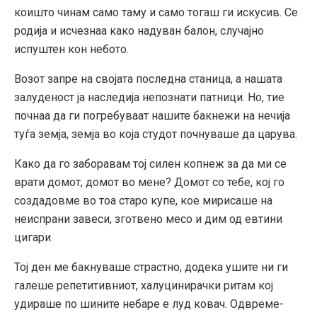
коишто чинам само таму и само тогаш ги искусив. Се
родија и исчезнаа како надуван балон, случајно
испуштен кон небото.
Возот запре на својата последна станица, а нашата
залуденост ја наследија непознати патници. Но, тие
почнаа да ги погребуваат нашите бакнежи на нечија
туѓа земја, земја во која студот почнуваше да царува.
Како да го заборавам тој силен копнеж за да ми се
врати домот, домот во мене? Домот со тебе, кој го
создадовме во тоа старо купе, кое мирисаше на
неиспрани завеси, зготвено месо и дим од евтини
цигари.
Тој ден ме бакнуваше страстно, додека ушите ни ги
галеше репетитивниот, халуцинирачки ритам кој
удираше по шините небаре е луд ковач. Одвреме-