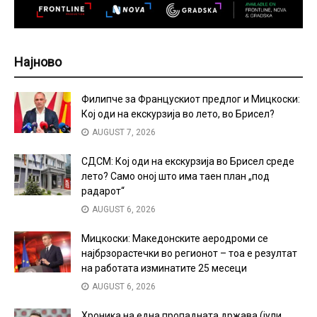
Најново
Филипче за Францускиот предлог и Мицкоски:
Кој оди на екскурзија во лето, во Брисел?
AUGUST 7, 2026
СДСМ: Кој оди на екскурзија во Брисел среде
лето? Само оној што има таен план „под
радарот“
AUGUST 6, 2026
Мицкоски: Македонските аеродроми се
најбрзорастечки во регионот – тоа е резултат
на работата изминатите 25 месеци
AUGUST 6, 2026
Хроника на една пропадната држава (јули