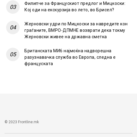
Филипче за Францускиот предлог и Мицкоски:
Кој оди на екскурзија во лето, во Брисел?
Жерновски удри по Мицкоски за навредите кон
граѓаните, ВМРО-ДПМНЕ возврати дека токму
Жерновски живее на државна сметка
Британската МИ6 најмоќна надворешна
разузнавачка служба во Европа, следна е
француската
© 2023 Frontline.mk