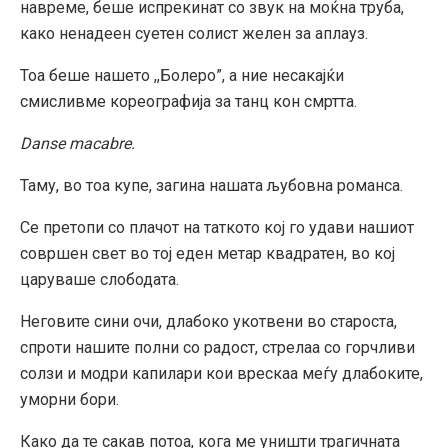
навреме, беше испрекинат со звук на моќна труба,
како ненадеен суетен солист желен за аплауз.
Тоа беше нашето ,,Болеро”, а ние несакајќи
смисливме кореографија за танц кон смртта.
Danse macabre.
Таму, во тоа купе, загина нашата љубовна романса.
Се претопи со плачот на таткото кој го удави нашиот
совршен свет во тој еден метар квадратен, во кој
царуваше слободата.
Неговите сини очи, длабоко укотвени во староста,
спроти нашите полни со радост, стрелаа со горчливи
солзи и модри капилари кои врескаа меѓу длабоките,
уморни бори.
Како да те сакав потоа, кога ме уништи трагичната