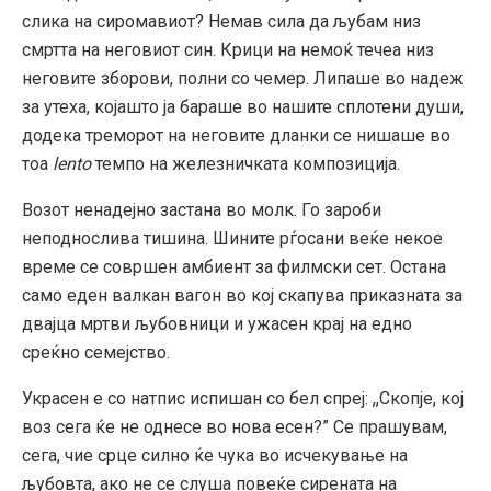
слика на сиромавиот? Немав сила да љубам низ
смртта на неговиот син. Крици на немоќ течеа низ
неговите зборови, полни со чемер. Липаше во надеж
за утеха, којашто ја бараше во нашите сплотени души,
додека треморот на неговите дланки се нишаше во
тоа
lento
темпо на железничката композиција.
Возот ненадејно застана во молк. Го зароби
неподнослива тишина. Шините рѓосани веќе некое
време се совршен амбиент за филмски сет. Остана
само еден валкан вагон во кој скапува приказната за
двајца мртви љубовници и ужасен крај на едно
среќно семејство.
Украсен е со натпис испишан со бел спреј: ,,Скопје, кој
воз сега ќе не однесе во нова есен?” Се прашувам,
сега, чие срце силно ќе чука во исчекување на
љубовта, ако не се слуша повеќе сирената на