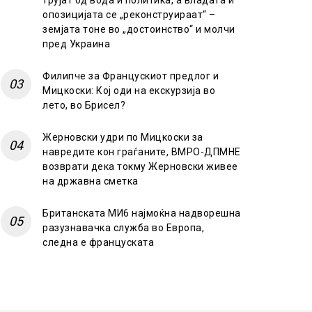
трујат од вода и политика, а владата и
опозицијата се „реконструираат“ –
земјата тоне во „достоинство“ и молчи
пред Украина
Филипче за Францускиот предлог и
Мицкоски: Кој оди на екскурзија во
лето, во Брисел?
Жерновски удри по Мицкоски за
навредите кон граѓаните, ВМРО-ДПМНЕ
возврати дека токму Жерновски живее
на државна сметка
Британската МИ6 најмоќна надворешна
разузнавачка служба во Европа,
следна е француската