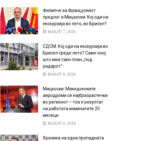
Филипче за Францускиот
предлог и Мицкоски: Кој оди на
екскурзија во лето, во Брисел?
AUGUST 7, 2026
СДСМ: Кој оди на екскурзија во
Брисел среде лето? Само оној
што има таен план „под
радарот“
AUGUST 6, 2026
Мицкоски: Македонските
аеродроми се најбрзорастечки
во регионот – тоа е резултат
на работата изминатите 25
месеци
AUGUST 6, 2026
Хроника на една пропадната