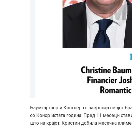
Баумгартнер и Костнер го завршија својот брак
со Конор истата година. Пред 11 месеци ставиј
што на крајот, Кристин добила месечна алиме