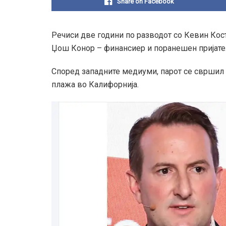
Share on Facebook
Речиси две години по разводот со Кевин Кос
Џош Конор – финансиер и поранешен пријател
Според западните медиуми, парот се свршил н
плажа во Калифорнија.