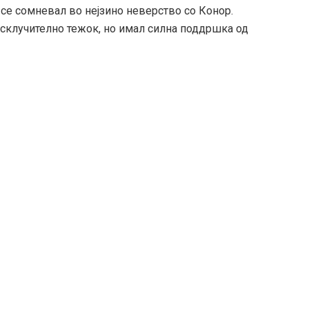
се сомневал во нејзино неверство со Конор.
исклучително тежок, но имал силна поддршка од