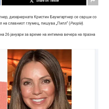
Share on Twitter
тнер, дизајнерката Кристин Баумгартнер се сврши со
 на славниот глумец, пишува „Пипл“ (
People
).
а 26 јануари за време на интимна вечера на празна